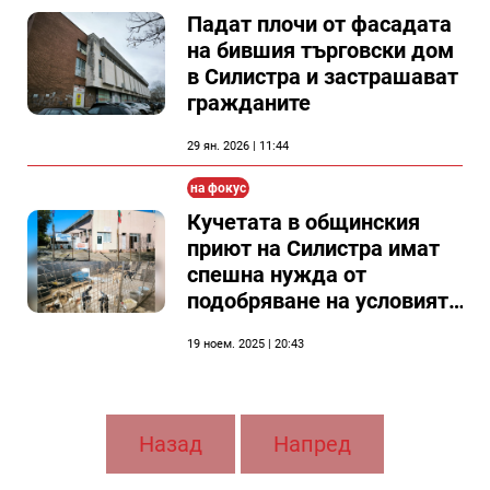
Падат плочи от фасадата
на бившия търговски дом
в Силистра и застрашават
гражданите
29 ян. 2026 | 11:44
на фокус
Кучетата в общинския
приют на Силистра имат
спешна нужда от
подобряване на условията
на живот, показва
19 ноем. 2025 | 20:43
проверка след
сигнал(документи)
Назад
Напред