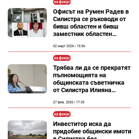
на фокус
Офисът на Румен Радев в
Силистра се ръководи от
бивш областен и бивш
заместник областен
управител
02 март 2026 | 15:56
на фокус
Трябва ли да се прекратят
пълномощията на
общинската съветничка
от Силистра Илияна
Митева - какво казва
27 фев. 2026 | 17:33
законът(Видео)
на фокус
Инвеститор иска да
придобие общински имоти
в Силистра без