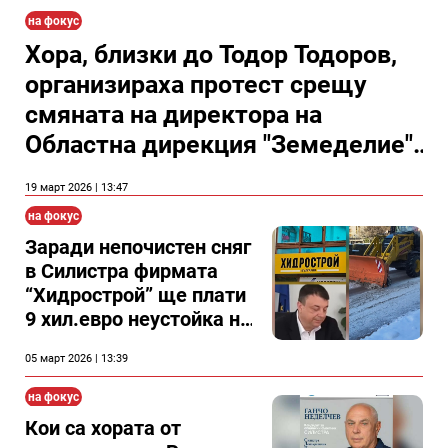
на фокус
Хора, близки до Тодор Тодоров,
организираха протест срещу
смяната на директора на
Областна дирекция "Земеделие"
Силистра(Видео)
19 март 2026 | 13:47
на фокус
Заради непочистен сняг
в Силистра фирмата
“Хидрострой” ще плати
9 хил.евро неустойка на
общината
05 март 2026 | 13:39
на фокус
Кои са хората от