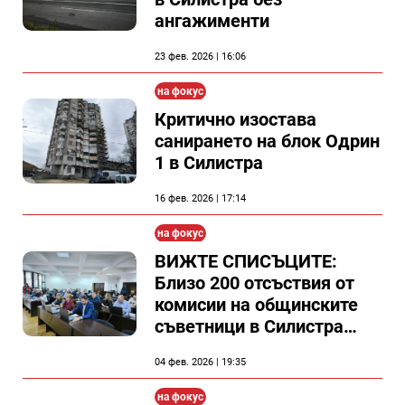
ангажименти
23 фев. 2026 | 16:06
на фокус
Критично изостава
санирането на блок Одрин
1 в Силистра
16 фев. 2026 | 17:14
на фокус
ВИЖТЕ СПИСЪЦИТЕ:
Близо 200 отсъствия от
комисии на общинските
съветници в Силистра
само за половин година -
04 фев. 2026 | 19:35
удръжки от заплатата
няма
на фокус