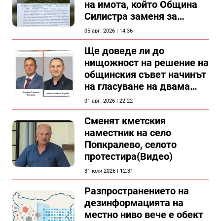
на имота, който Община
Силистра заменя за
спирка, показват
05 авг. 2026 | 14:36
документи
Ще доведе ли до
нищожност на решение на
общинския съвет начинът
на гласуване на двама
съветници в Силистра?
01 авг. 2026 | 22:22
Сменят кметския
наместник на село
Попкралево, селото
протестира(Видео)
31 юли 2026 | 12:31
Разпространението на
дезинформацията на
местно ниво вече е обект