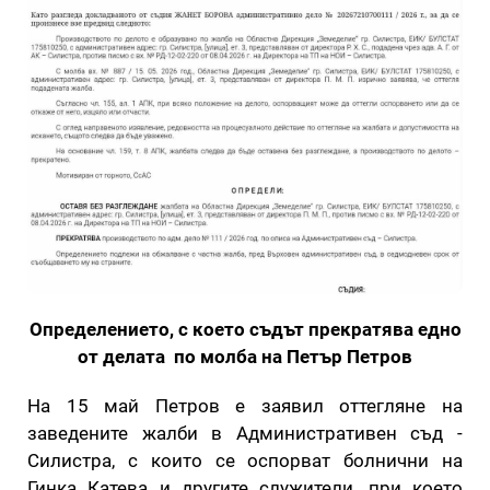
Определението, с което съдът прекратява едно
от делата по молба на Петър Петров
На 15 май Петров е заявил оттегляне на
заведените жалби в Административен съд -
Силистра, с които се оспорват болнични на
Гинка Катева и другите служители, при което