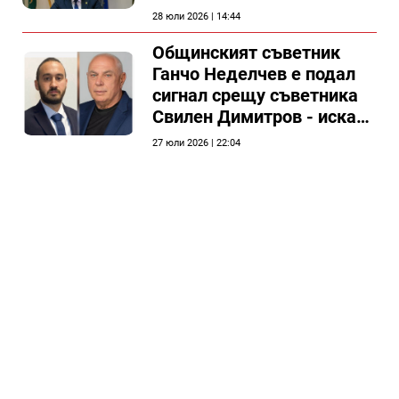
председателя на
28 юли 2026 | 14:44
Общински съвет Силистра
Общинският съветник
Ганчо Неделчев е подал
сигнал срещу съветника
Свилен Димитров - иска
етичната комисия на
27 юли 2026 | 22:04
общинския съвет да го
разгледа