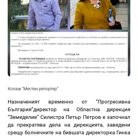
Колаж "Местен репортер"
Назначеният временно от “Прогресивна
България”директор на Областна дирекция
“Земеделие” Силистра Петър Петров е започнал
да прекратява дела на дирекцията, заведени
срещу болничните на бившата директорка Гинка