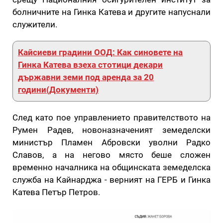
болничните на Гинка Катева и другите напуснали
служители.
Кайсиеви градини ООД: Как синовете на
Гинка Катева взеха стотици декари
държавни земи под аренда за 20
години(Документи)
След като пое управлението правителството на
Румен Радев, новоназначеният земеделски
министър Пламен Абровски уволни Радко
Славов, а на негово място беше сложен
временно началника на общинската земеделска
служба на Кайнарджа - верният на ГЕРБ и Гинка
Катева Петър Петров.