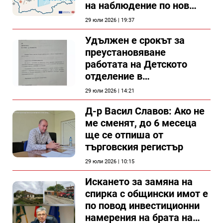
на наблюдение по нов
проект
29 юли 2026 | 19:37
Удължен е срокът за
преустановяване
работата на Детското
отделение в
силистренската болница
29 юли 2026 | 14:21
Д-р Васил Славов: Ако не
ме сменят, до 6 месеца
ще се отпиша от
търговския регистър
29 юли 2026 | 10:15
Искането за замяна на
спирка с общински имот е
по повод инвестиционни
намерения на брата на