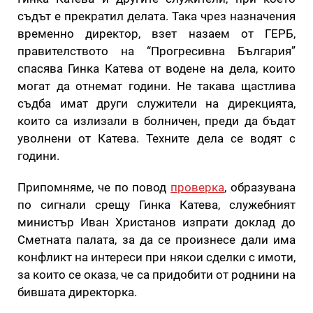
съдът е прекратил делата. Така чрез назначения
временно директор, взет назаем от ГЕРБ,
правителството на “Прогресивна България”
спасява Гинка Катева от водене на дела, които
могат да отнемат години. Не такава щастлива
съдба имат други служители на дирекцията,
които са излизали в болничен, преди да бъдат
уволнени от Катева. Техните дела се водят с
години.
Припомняме, че по повод
проверка
, образувана
по сигнали срещу Гинка Катева, служебният
министър Иван Христанов изпрати доклад до
Сметната палата, за да се произнесе дали има
конфликт на интереси при някои сделки с имоти,
за които се оказа, че са придобити от роднини на
бившата директорка.