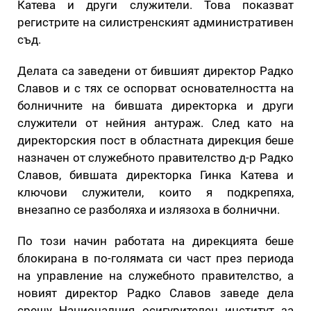
Катева и други служители. Това показват
регистрите на силистренският административен
съд.
Делата са заведени от бившият директор Радко
Славов и с тях се оспорват основателността на
болничните на бившата директорка и други
служители от нейния антураж. След като на
директорския пост в областната дирекция беше
назначен от служебното правителство д-р Радко
Славов, бившата директорка Гинка Катева и
ключови служители, които я подкрепяха,
внезапно се разболяха и излязоха в болнични.
По този начин работата на дирекцията беше
блокирана в по-голямата си част през периода
на управление на служебното правителство, а
новият директор Радко Славов заведе дела
срещу Националния осигурителен институт за