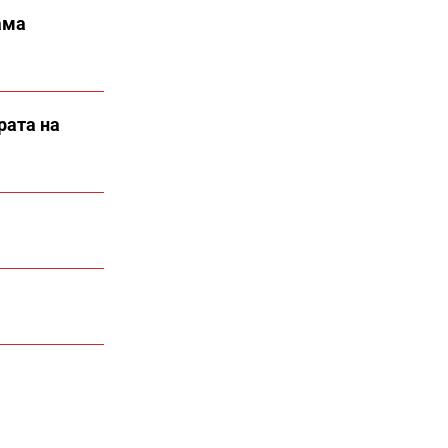
ама
рата на