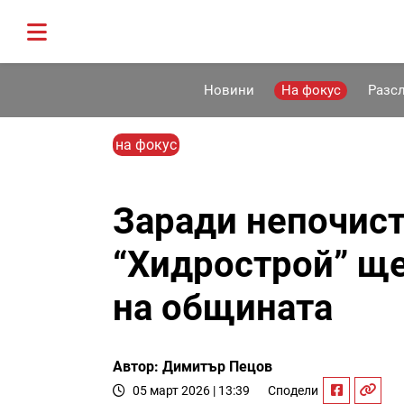
Новини
На фокус
Разс
на фокус
Заради непочист
“Хидрострой” ще
на общината
Автор: Димитър Пецов
05 март 2026 | 13:39
Сподели