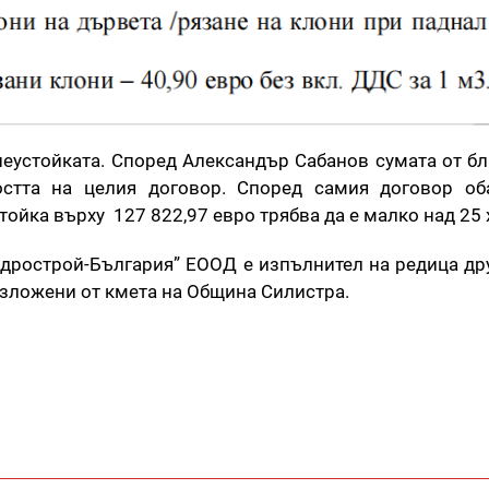
неустойката. Според Александър Сабанов сумата от бл
стта на целия договор. Според самия договор оба
тойка върху 127 822,97 евро трябва да е малко над 25 
идрострой-България” ЕООД е изпълнител на редица др
ъзложени от кмета на Община Силистра.