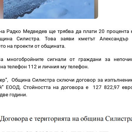
а Радко Медведев ще трябва да плати 20 процента 
бщина Силистра. Това заяви кметът Александър
то на проекти от общината.
а многобройните сигнали от граждани за непочис
на телефон 112 и личния му телефон.
ер”, Община Силистра сключи договор за изпълнение
й” ЕООД. Стойността на договора е 127 822,97 евр
две години.