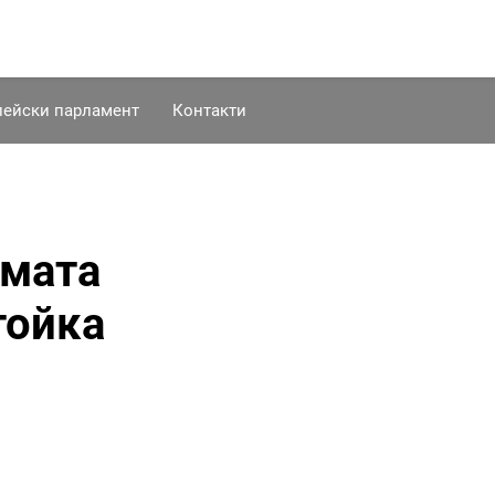
пейски парламент
Контакти
рмата
тойка