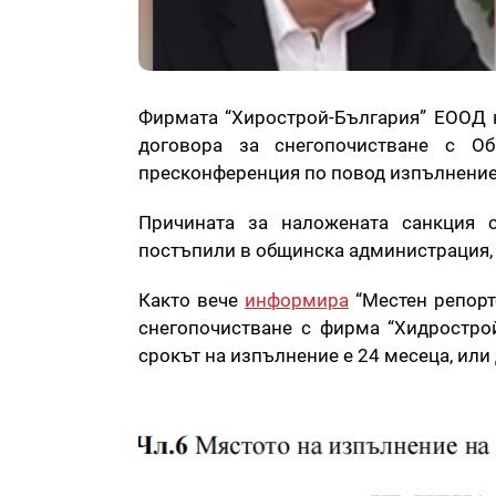
Фирмата “Хирострой-България” ЕООД н
договора за снегопочистване с О
пресконференция по повод изпълнение
Причината за наложената санкция с
постъпили в общинска администрация, 
Както вече
информира
“Местен репорт
снегопочистване с фирма “Хидростро
срокът на изпълнение е 24 месеца, или 