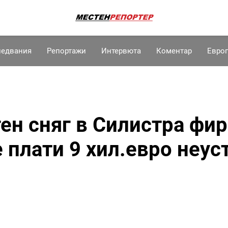
ледвания
Репортажи
Интервюта
Коментар
Евро
ен сняг в Силистра фи
 плати 9 хил.евро неус