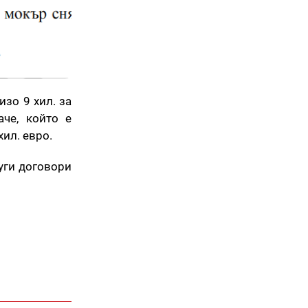
изо 9 хил. за
че, който е
хил. евро.
уги договори