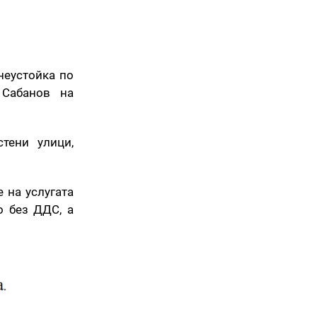
неустойка по
 Сабанов на
тени улици,
 на услугата
о без ДДС, а