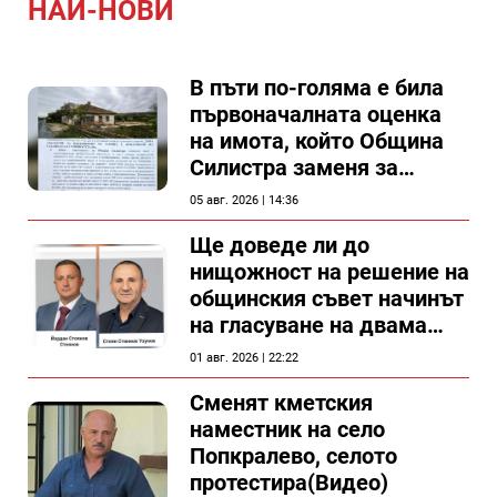
НАЙ-НОВИ
В пъти по-голяма е била
първоначалната оценка
на имота, който Община
Силистра заменя за
спирка, показват
05 авг. 2026 | 14:36
документи
Ще доведе ли до
нищожност на решение на
общинския съвет начинът
на гласуване на двама
съветници в Силистра?
01 авг. 2026 | 22:22
Сменят кметския
наместник на село
Попкралево, селото
протестира(Видео)