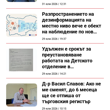
31 юли 2026 | 12:31
Разпространението на
дезинформацията на
местно ниво вече е обект
на наблюдение по нов
проект
29 юли 2026 | 19:37
Удължен е срокът за
преустановяване
работата на Детското
отделение в
силистренската болница
29 юли 2026 | 14:21
Д-р Васил Славов: Ако не
ме сменят, до 6 месеца
ще се отпиша от
търговския регистър
29 юли 2026 | 10:15