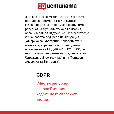
„Подкрепата за МЕДИЯ АРТ ГРУП ЕООД е
осигурена в рамките на Конкурс за
финансиране на проекти за независима
регионална журналистика в България,
организиран от Сдружение „Про веритас“, с
финансовата подкрепа на Фондация
„Америка за България“. Изявленията и
мненията, изразени тук, принадлежат
единствено на МЕДИЯ АРТ ГРУП ЕООД и
не отразяват непременно вижданията на
Сдружение „Про веритас“ и на Фондация
„Америка за България”.
GDPR
„Местен репортер“
спазва Eтичния
кодекс на българските
медии.