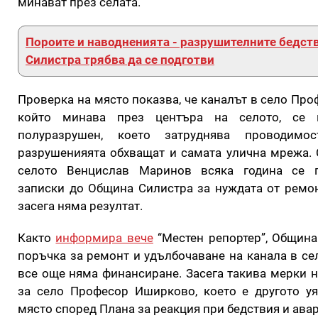
минават през селата.
Пороите и наводненията - разрушителните бедств
Силистра трябва да се подготви
Проверка на място показва, че каналът в село Пр
който минава през центъра на селото, се 
полуразрушен, което затруднява проводимо
разрушенияята обхващат и самата улична мрежа. 
селото Венцислав Маринов всяка година се 
записки до Община Силистра за нуждата от ремон
засега няма резултат.
Както
информира вече
“Местен репортер”, Община
поръчка за ремонт и удълбочаване на канала в се
все още няма финансиране. Засега такива мерки 
за село Професор Иширково, което е другото у
място според Плана за реакция при бедствия и ава