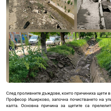
След проливните дъждове, които причиниха щети в
Професор Иширково, започна почистването на ул
калта. Основна причина за щетите са прелелит