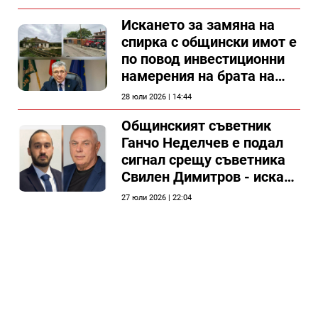
Искането за замяна на
спирка с общински имот е
по повод инвестиционни
намерения на брата на
председателя на
28 юли 2026 | 14:44
Общински съвет Силистра
Общинският съветник
Ганчо Неделчев е подал
сигнал срещу съветника
Свилен Димитров - иска
етичната комисия на
27 юли 2026 | 22:04
общинския съвет да го
разгледа