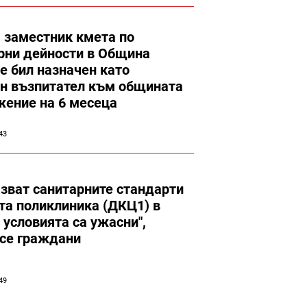
а заместник кмета по
рни дейности в Община
е бил назначен като
н възпитател към общината
жение на 6 месеца
43
азват санитарните стандарти
та поликлиника (ДКЦ1) в
 условията са ужасни",
 се граждани
49