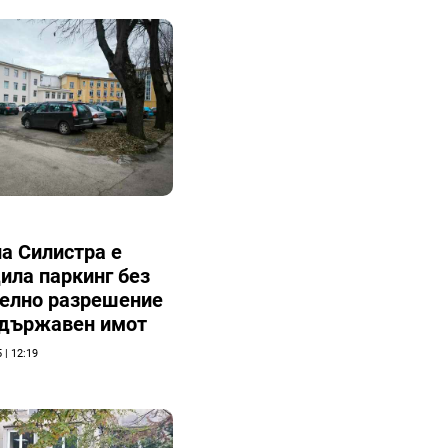
а Силистра е
ила паркинг без
телно разрешение
 държавен имот
 | 12:19