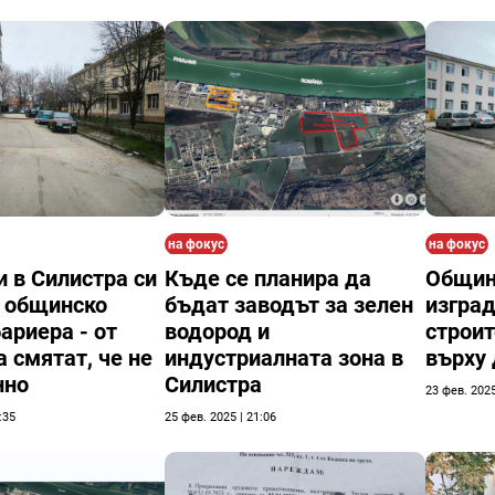
на фокус
на фокус
 в Силистра си
Къде се планира да
Общин
 общинско
бъдат заводът за зелен
изград
ариера - от
водород и
строи
 смятат, че не
индустриалната зона в
върху
нно
Силистра
23 фев. 2025
:35
25 фев. 2025 | 21:06