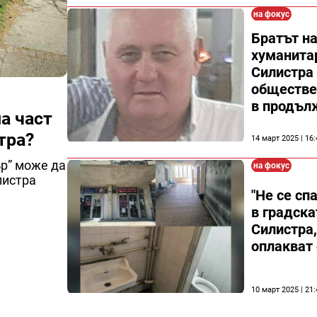
на фокус
Братът н
хуманита
Силистра 
обществе
в продъл
а част
тра?
14 март 2025 | 16:
ър” може да
на фокус
листра
"Не се сп
в градска
Силистра,
оплакват
10 март 2025 | 21: