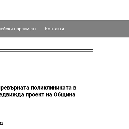
пейски парламент
Контакти
превърната поликлиниката в
редвижда проект на Община
52