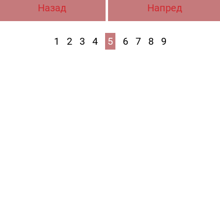
Назад
Напред
1
2
3
4
5
6
7
8
9