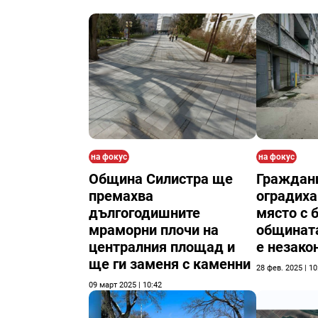
на фокус
на фокус
Община Силистра ще
Граждани
премахва
оградиха
дългогодишните
място с б
мраморни плочи на
общината
централния площад и
е незако
ще ги заменя с камeнни
28 фев. 2025 | 10
09 март 2025 | 10:42