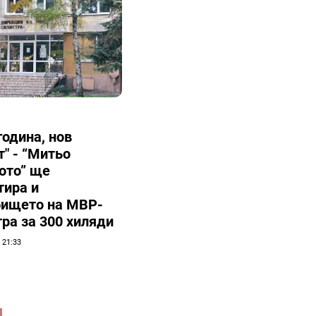
година, нов
" - “Митьо
ото” ще
тира и
бището на МВР-
ра за 300 хиляди
| 21:33