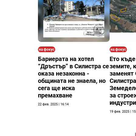
на фокус
на фокус
Бариерата на хотел
Ето къде
“Дръстър” в Силистра се
земите, 
оказа незаконна -
заменят
общината не знаела, но
Силистра
сега ще иска
Земедел
премахване
за строе
индустри
22 фев. 2025 | 16:14
19 фев. 2025 | 15