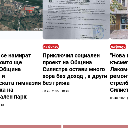
на фокус
на фокус
 се намират
Приключил социален
"Нова 
които ще
проект на Община
късмет
 Община
Силистра остави много
Лаком
 и
хора без доход , а други
ремон
ската гимназия
без грижа
стрел
жа на
Силист
08 ян. 2025 | 10:42
ален парк
05 ян. 2025 
:18