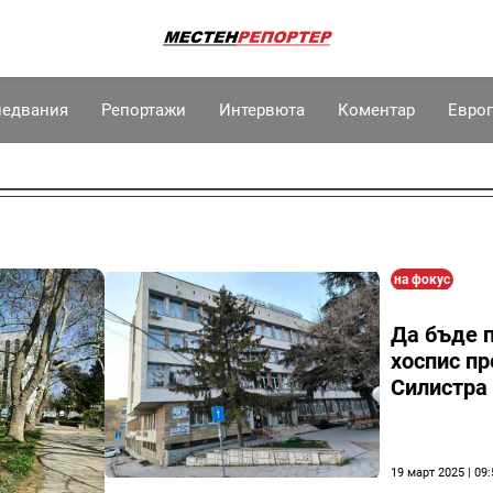
ледвания
Репортажи
Интервюта
Коментар
Евро
на фокус
Да бъде 
хоспис п
Силистра
19 март 2025 | 09: