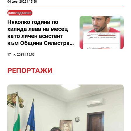
04 фев. 2025 | 15:50
общинския съвет за
това(Допълнена)
разследвания
Няколко години по
хиляда лева на месец
като личен асистент
към Община Силистра
е получавал Росен
17 ян. 2025 | 15:08
Димитров - новият
член на съвета на
РЕПОРТАЖИ
директорите на
силистренската
болница