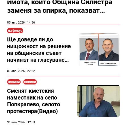
имота, който Община Силистра
заменя за спирка, показват
документи
05 авг. 2026 | 14:36
на фокус
Ще доведе ли до
нищожност на решение
на общинския съвет
начинът на гласуване
на двама съветници в
01 авг. 2026 | 22:22
Силистра?
|
новини
новини
Сменят кметския
наместник на село
Попкралево, селото
протестира(Видео)
31 юли 2026 | 12:31