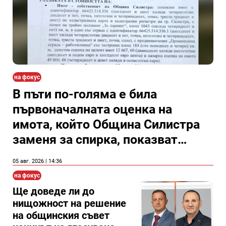
на фокус
В пъти по-голяма е била
първоначалната оценка на
имота, който Община Силистра
заменя за спирка, показват
документи
05 авг. 2026 | 14:36
на фокус
Ще доведе ли до
нищожност на решение
на общинския съвет