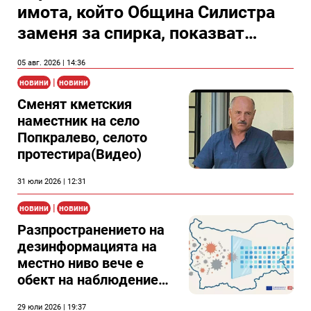
имота, който Община Силистра
заменя за спирка, показват
документи
05 авг. 2026 | 14:36
|
новини
новини
Сменят кметския
наместник на село
Попкралево, селото
протестира(Видео)
31 юли 2026 | 12:31
|
новини
новини
Разпространението на
дезинформацията на
местно ниво вече е
обект на наблюдение
по нов проект
29 юли 2026 | 19:37