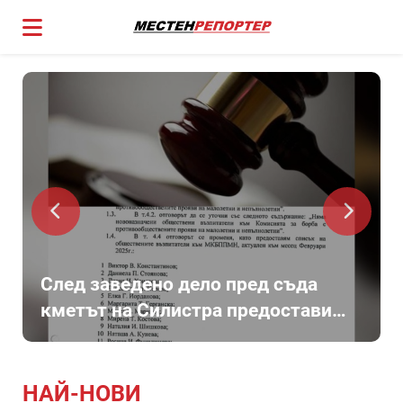
След заведено дело пред съда
кметът на Силистра предостави
списък с имената на обществените
възпитатели към общината
НАЙ-НОВИ