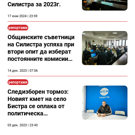
Силистра за 2023г.
17 юни 2024 | 23:59
репортажи
Общинските съветници
на Силистра успяха при
втори опит да изберат
постоянните комисии
на съвета
14 дек. 2023 | 07:06
репортажи
Следизборен тормоз:
Новият кмет на село
Бистра се оплака от
политическа
дискриминация от
03 дек. 2023 | 23:43
страна на кмета на