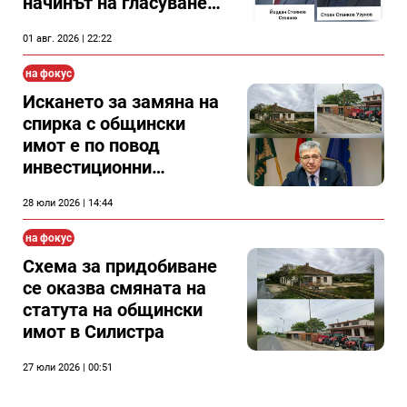
начинът на гласуване
на двама съветници в
01 авг. 2026 | 22:22
Силистра?
на фокус
Искането за замяна на
спирка с общински
имот е по повод
инвестиционни
намерения на брата на
28 юли 2026 | 14:44
председателя на
Общински съвет
на фокус
Силистра
Схема за придобиване
се оказва смяната на
статута на общински
имот в Силистра
27 юли 2026 | 00:51