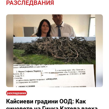
РАЗСЛЕДВАНИЯ
разследвания
Кайсиеви градини ООД: Как
синовете на Гинка Катева взеха