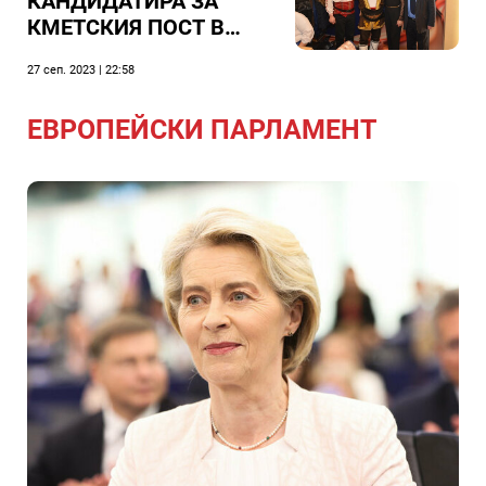
КАНДИДАТИРА ЗА
КМЕТСКИЯ ПОСТ В
СИЛИСТРА - КАКВО
27 сеп. 2023 | 22:58
МОЖЕ ДА СЕ ОЧАКВА
ОТ НЕГО?
ЕВРОПЕЙСКИ ПАРЛАМЕНТ