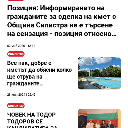
Позиция: Информирането на
гражданите за сделка на кмет с
Община Силистра не е търсене
на сензация - позиция относно
лобирането на част от група,
02 май 2026 | 12:12
представила се като защитници
коментар
на гражданите, в полза на
Все пак, добре е
решение, облагодетелсващо
кметът да обясни колко
представител на властта
ще струва на
гражданите
стопанисването на
23 юли 2024 | 22:49
басейна в Силистра?
коментар
ЧОВЕК НА ТОДОР
ТОДОРОВ СЕ