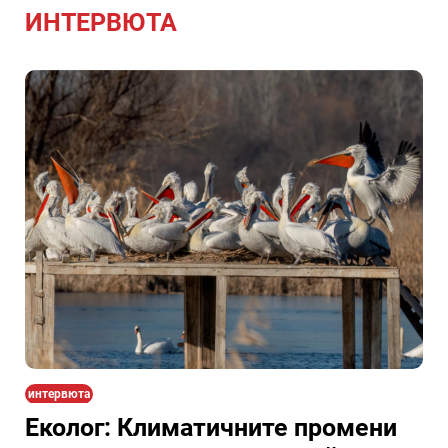
Алфатар - оставила го
ИНТЕРВЮТА
на минимална
заплата(Видео)
интервюта
Еколог: Климатичните промени