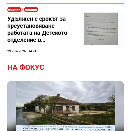
|
новини
новини
Удължен е срокът за
преустановяване
работата на Детското
отделение в
силистренската
29 юли 2026 | 14:21
болница
НА ФОКУС