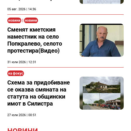
заменя за спирка,
05 авг. 2026 | 14:36
показват документи
|
новини
новини
Сменят кметския
наместник на село
Попкралево, селото
протестира(Видео)
31 юли 2026 | 12:31
на фокус
Схема за придобиване
се оказва смяната на
статута на общински
имот в Силистра
27 юли 2026 | 00:51