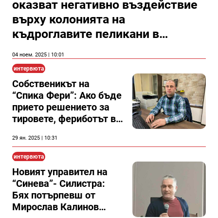
оказват негативно въздействие
върху колонията на
къдроглавите пеликани в
Сребърна
04 ноем. 2025 | 10:01
интервюта
Собственикът на
“Спика Фери”: Ако бъде
прието решението за
тировете, фериботът в
Айдемир ще спре
29 ян. 2025 | 10:31
дейност и всички
тирове отново ще
интервюта
минават през Силистра
Новият управител на
“Синева”- Силистра:
Бях потърпевш от
Мирослав Калинов