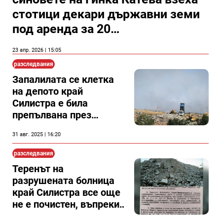
стотици декари държавни земи
под аренда за 20
години(Документи)
23 апр. 2026 | 15:05
разследвания
Запалилата се клетка
на депото край
Силистра е била
препълвана през
годините
31 авг. 2025 | 16:20
разследвания
Теренът на
разрушената болница
край Силистра все още
не е почистен, въпреки
че има решение на