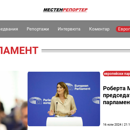
ледвания
Репортажи
Интервюта
Коментар
Евро
ЛАМЕНТ
европейски па
Роберта 
председа
парламен
16 юли 2024 | 21: