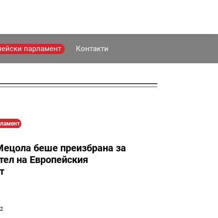
пейски парламент
Контакти
рламент
Мецола беше преизбрана за
тел на Европейския
т
12