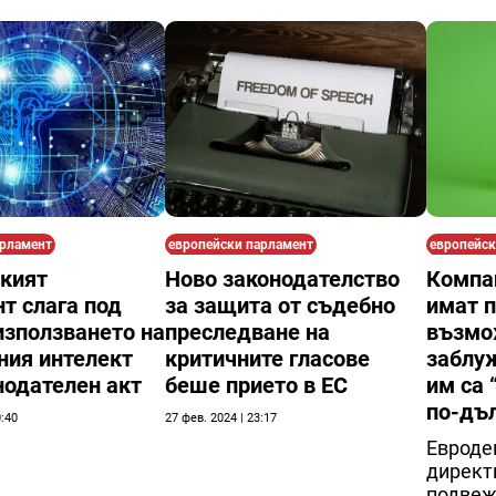
арламент
европейски парламент
европейск
кият
Ново законодателство
Компа
т слага под
за защита от съдебно
имат 
използването на
преследване на
възмо
ния интелект
критичните гласове
заблуж
нодателен акт
беше прието в ЕС
им са 
по-дъ
0:40
27 фев. 2024 | 23:17
Евроде
директ
подве