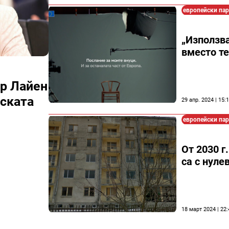
европейски па
„Използва
вместо те
ер Лайен
йската
29 апр. 2024 | 15:
европейски па
От 2030 г
са с нуле
18 март 2024 | 22: