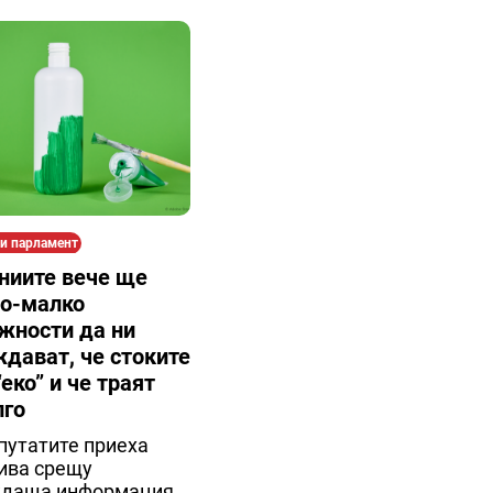
и парламент
ниите вече ще
по-малко
жности да ни
дават, че стоките
“еко” и че траят
лго
путатите приеха
ива срещу
ждаща информация