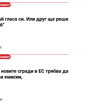
рламент
й гласа си. Или друг ще реши
б“
10
рламент
. новите сгради в ЕС трябва да
ви емисии,
42