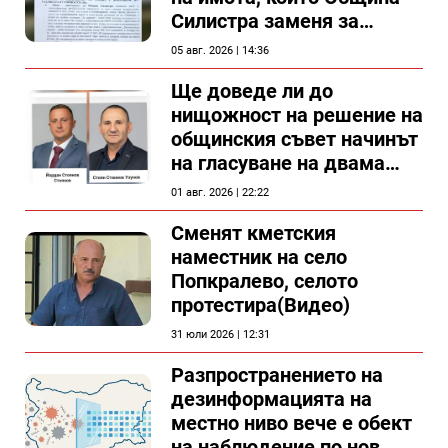
Силистра заменя за
спирка, показват
05 авг. 2026 | 14:36
документи
Ще доведе ли до
нищожност на решение на
общинския съвет начинът
на гласуване на двама
съветници в Силистра?
01 авг. 2026 | 22:22
Сменят кметския
наместник на село
Попкралево, селото
протестира(Видео)
31 юли 2026 | 12:31
Разпространението на
дезинформацията на
местно ниво вече е обект
на наблюдение по нов