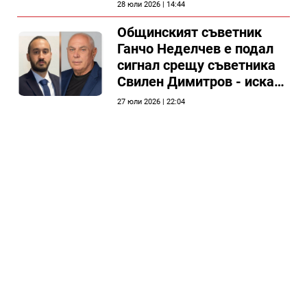
председателя на
28 юли 2026 | 14:44
Общински съвет Силистра
Общинският съветник
Ганчо Неделчев е подал
сигнал срещу съветника
Свилен Димитров - иска
етичната комисия на
27 юли 2026 | 22:04
общинския съвет да го
разгледа