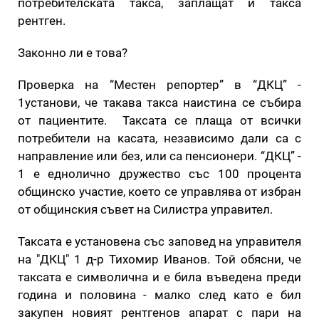
потребителската такса, заплащат и такса
рентген.
Законно ли е това?
Проверка на “Местен репортер” в “ДКЦ” -
1установи, че такава такса наистина се събира
от пациентите. Таксата се плаща от всички
потребители на касата, независимо дали са с
направление или без, или са пенсионери. “ДКЦ” -
1 е еднолично дружество със 100 процента
общинско участие, което се управлява от избран
от общинския съвет на Силистра управител.
Таксата е установена със заповед на управителя
на "ДКЦ" 1 д-р Тихомир Иванов. Той обясни, че
таксата е символична и е била въведена преди
година и половина - малко след като е бил
закупен новият рентгенов апарат с пари на