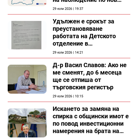
проект
29 юли 2026 | 19:37
Удължен е срокът за
преустановяване
работата на Детското
отделение в
силистренската болница
29 юли 2026 | 14:21
Д-р Васил Славов: Ако не
ме сменят, до 6 месеца
ще се отпиша от
търговския регистър
29 юли 2026 | 10:15
Искането за замяна на
спирка с общински имот е
по повод инвестиционни
намерения на брата на