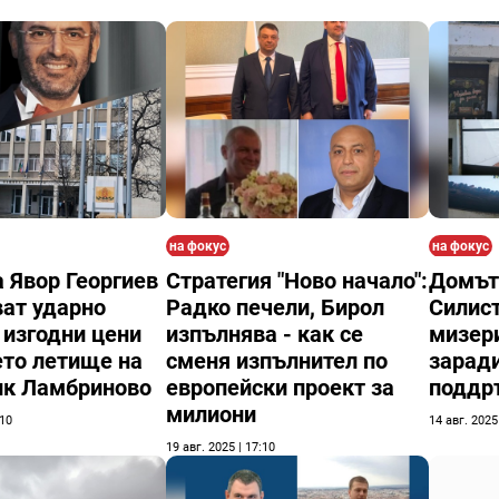
на фокус
на фокус
 Явор Георгиев
Стратегия "Ново начало":
Домът 
ат ударно
Радко печели, Бирол
Силист
 изгодни цени
изпълнява - как се
мизери
то летище на
сменя изпълнител по
заради
ик Ламбриново
европейски проект за
поддр
милиони
:10
14 авг. 2025
19 авг. 2025 | 17:10