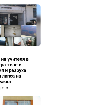
на учителя в
ра тъне в
я и разруха
 липса на
ъжка
 | 11:27