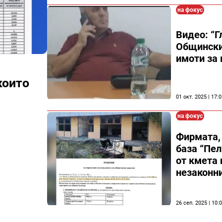
на фокус
Видео: “Г
Общински
имоти за 
които
01 окт. 2025 | 17:
на фокус
Фирмата, 
база “Пел
от кмета 
незаконн
26 сеп. 2025 | 10: