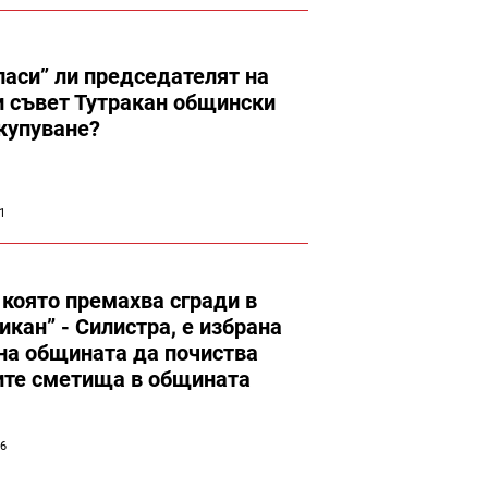
ласи” ли председателят на
 съвет Тутракан общински
купуване?
01
която премахва сгради в
икан” - Силистра, е избрана
на общината да почиства
ите сметища в общината
06