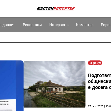
ледвания
Репортажи
Интервюта
Коментар
Евро
на фокус
Подготвя
общински 
е досега 
27 окт. 2025 | 13: