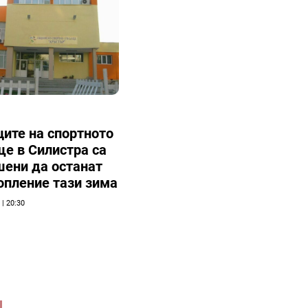
ите на спортното
е в Силистра са
шени да останат
опление тази зима
| 20:30