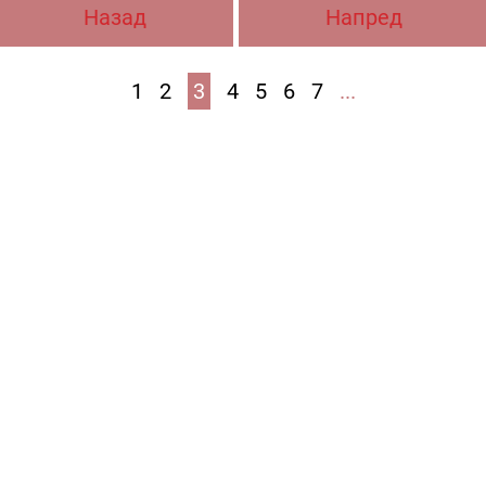
Назад
Напред
1
2
3
4
5
6
7
...