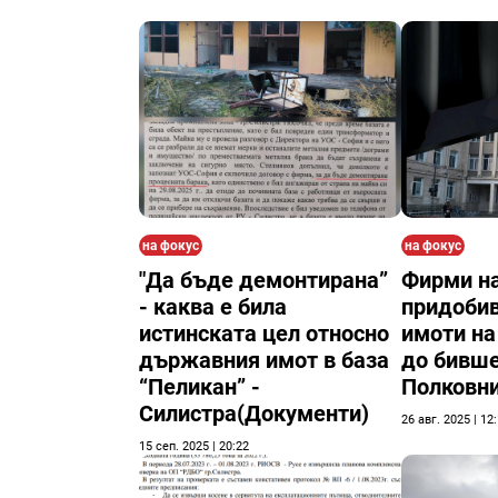
на фокус
на фокус
"Да бъде демонтирана”
Фирми на
- каква е била
придобив
истинската цел относно
имоти на
държавния имот в база
до бивше
“Пеликан” -
Полковн
Силистра(Документи)
26 авг. 2025 | 12
15 сеп. 2025 | 20:22