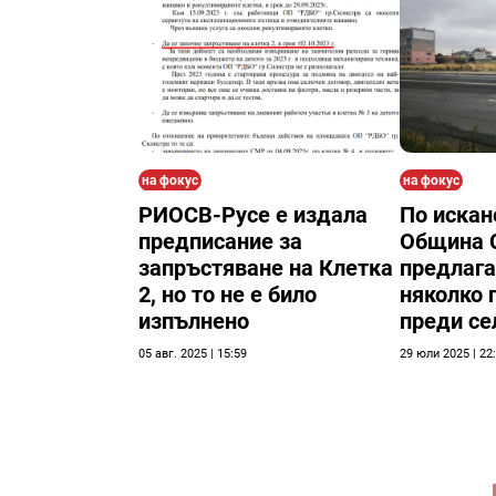
на фокус
на фокус
РИОСВ-Русе е издала
По искан
предписание за
Община 
запръстяване на Клетка
предлага
2, но то не е било
няколко 
изпълнено
преди се
05 авг. 2025 | 15:59
29 юли 2025 | 22