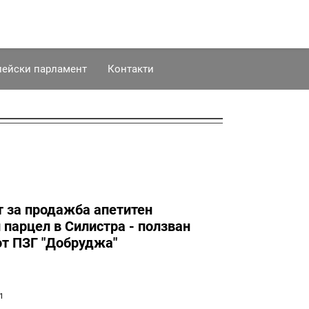
пейски парламент
Контакти
т за продажба апетитен
парцел в Силистра - ползван
от ПЗГ "Добруджа"
01