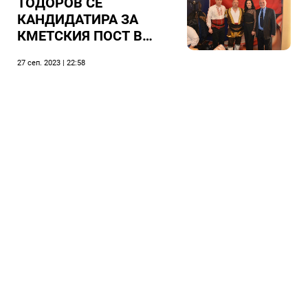
ТОДОРОВ СЕ
КАНДИДАТИРА ЗА
КМЕТСКИЯ ПОСТ В
СИЛИСТРА - КАКВО
27 сеп. 2023 | 22:58
МОЖЕ ДА СЕ ОЧАКВА
ОТ НЕГО?