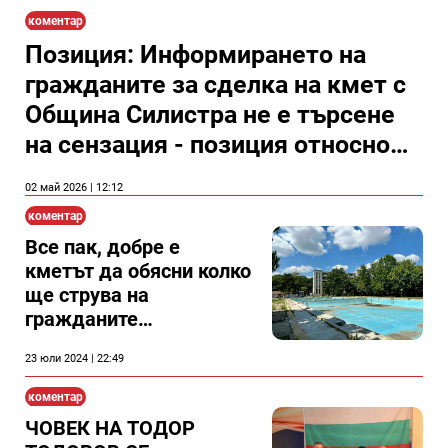
коментар
Позиция: Информирането на
гражданите за сделка на кмет с
Община Силистра не е търсене
на сензация - позиция относно
лобирането на част от група,
02 май 2026 | 12:12
представила се като защитници
коментар
на гражданите, в полза на
Все пак, добре е
решение, облагодетелсващо
кметът да обясни колко
представител на властта
ще струва на
гражданите
стопанисването на
23 юли 2024 | 22:49
басейна в Силистра?
коментар
ЧОВЕК НА ТОДОР