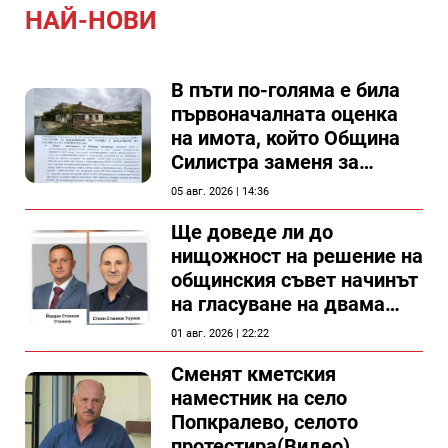
НАЙ-НОВИ
В пъти по-голяма е била
първоначалната оценка
на имота, който Община
Силистра заменя за
спирка, показват
05 авг. 2026 | 14:36
документи
Ще доведе ли до
нищожност на решение на
общинския съвет начинът
на гласуване на двама
съветници в Силистра?
01 авг. 2026 | 22:22
Сменят кметския
наместник на село
Попкралево, селото
протестира(Видео)