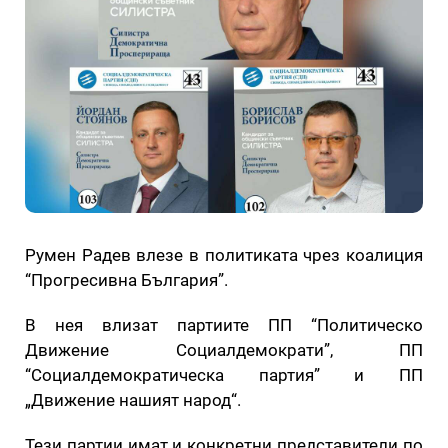
Румен Радев влезе в политиката чрез коалиция
“Прогресивна България”.
В нея влизат партиите ПП “Политическо
Движение Социалдемократи”, ПП
“Социалдемократическа партия” и ПП
„Движение нашият народ“.
Тези партии имат и конкретни представители по