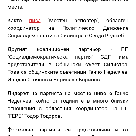
места.
Както
писа
"Местен репортер", областен
координатор на Политическо Движение
Социалдемократи за Силистра е Севда Реджеб.
Другият коалиционен партньор - ПП
"Социалдемократическа партия" СДП има
представители в Общински съвет Силистра.
Това са общинските съветници Ганчо Неделчев,
Йордан Стоянов и Борислав Борисов. .
Лидерът на партията на местно ниво е Ганчо
Неделчев, който от години е в много близки
отношения с областния координатор на ПП
"ГЕРБ" Тодор Тодоров.
Формално партията се представлява и от