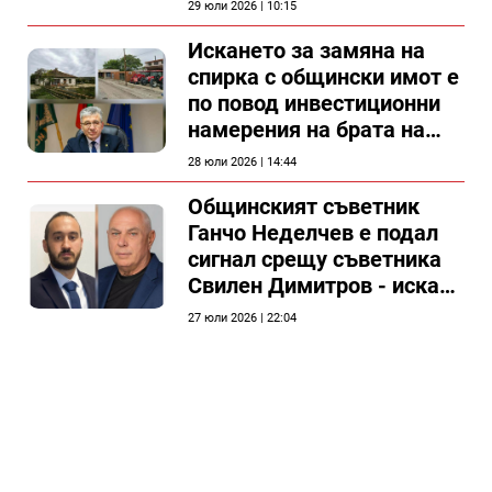
29 юли 2026 | 10:15
Искането за замяна на
спирка с общински имот е
по повод инвестиционни
намерения на брата на
председателя на
28 юли 2026 | 14:44
Общински съвет Силистра
Общинският съветник
Ганчо Неделчев е подал
сигнал срещу съветника
Свилен Димитров - иска
етичната комисия на
27 юли 2026 | 22:04
общинския съвет да го
разгледа