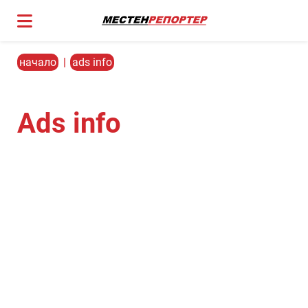
начало
|
ads info
Ads info