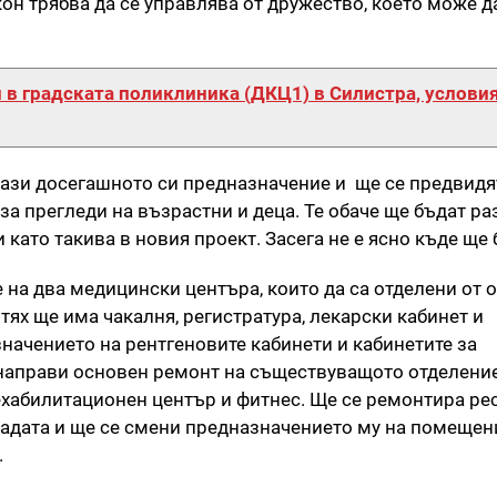
он трябва да се управлява от дружество, което може д
и в градската поликлиника (ДКЦ1) в Силистра, условия
пази досегашното си предназначение и ще се предвидя
за прегледи на възрастни и деца. Те обаче ще бъдат р
ато такива в новия проект. Засега не е ясно къде ще б
на два медицински центъра, които да са отделени от 
 тях ще има чакалня, регистратура, лекарски кабинет и
начението на рентгеновите кабинети и кабинетите за
 направи основен ремонт на съществуващото отделение
ехабилитационен център и фитнес. Ще се ремонтира ре
градата и ще се смени предназначението му на помещен
.