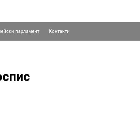
пейски парламент
Контакти
оспис