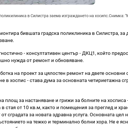
 поликилиника в Силистра заема изграждането на хосипс.Снимка: "
онтира бившата градска поликлиника в Силистра, за 
зване.
гностично - консултативен център - ДКЦ1, който предос
ешно нужда от ремонт и обновяване.
отка на проект за цялостен ремонт на двете основни с
е в хоспис - става дума за основната четириетажна сг
 площ за настаняване и грижи за болните на хосписа 
в стая от 10 кв.м, както и помещения за преглед и хра
от сградата за новата здравна услуга. Основната цел н
ъстоянието на тежко и терминално болни хора. Не е ясн