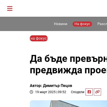
Новини
На фокус
Разс
на фокус
Да бъде превърн
предвижда прое
Автор: Димитър Пецов
19 март 2025 | 09:52
Сподели