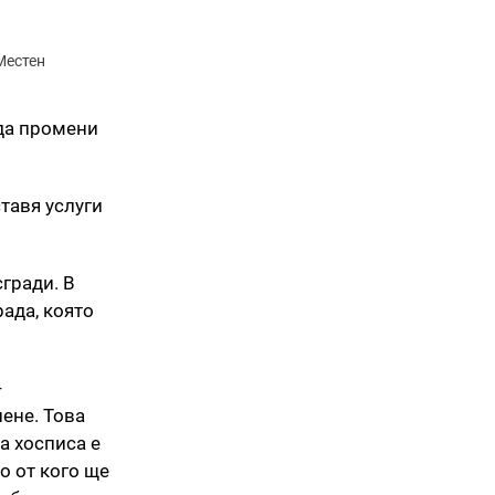
Местен
да промени
тавя услуги
гради. В
рада, която
-
нене. Това
а хосписа е
о от кого ще