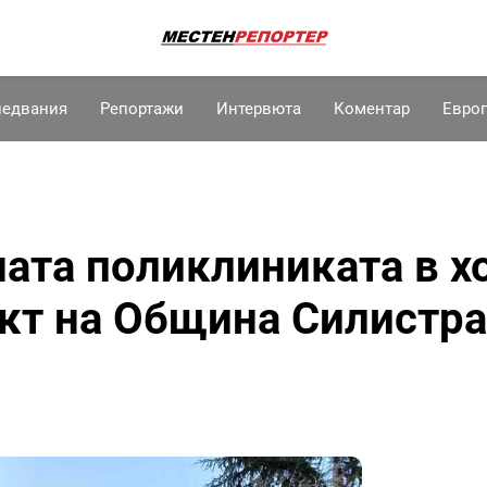
ледвания
Репортажи
Интервюта
Коментар
Евро
ата поликлиниката в х
кт на Община Силистра