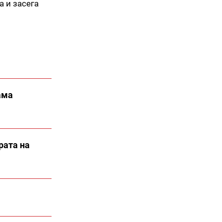
 и засега
ама
рата на