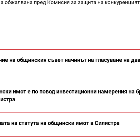
ла обжалвана пред Комисия за защита на конкуренцията
ие на общинския съвет начинът на гласуване на дв
нски имот е по повод инвестиционни намерения на б
листра
ата на статута на общински имот в Силистра