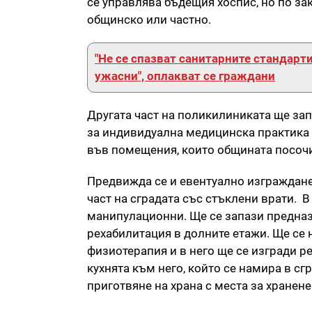
се управлява бъдещия хоспис, но по зак
общинско или частно.
"Не се спазват санитарните стандарт
ужасни", оплакват се граждани
Другата част на поликилиниката ще за
за индивидуална медицинска практика 
във помещения, които общината посочи к
Предвижда се и евентуално изграждане 
част на сградата със стъклени врати. В
манипулационни. Ще се запази предназ
рехабилитация в долните етажи. Ще се
физиотерапия и в него ще се изгради р
кухнята към него, който се намира в с
приготвяне на храна с места за хранене