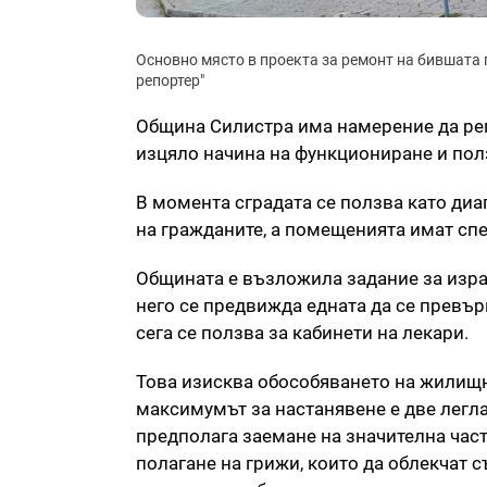
Основно място в проекта за ремонт на бившата
репортер"
Община Силистра има намерение да рем
изцяло начина на функциониране и пол
В момента сградата се ползва като диа
на гражданите, а помещенията имат сп
Общината е възложила задание за израб
него се предвижда едната да се превърн
сега се ползва за кабинети на лекари.
Това изисква обособяването на жилищна
максимумът за настанявене е две легла 
предполага заемане на значителна част 
полагане на грижи, които да облекчат с