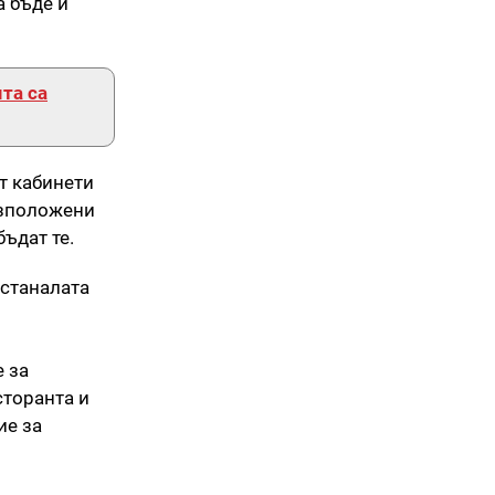
а бъде и
та са
т кабинети
азположени
ъдат те.
останалата
 за
сторанта и
ие за