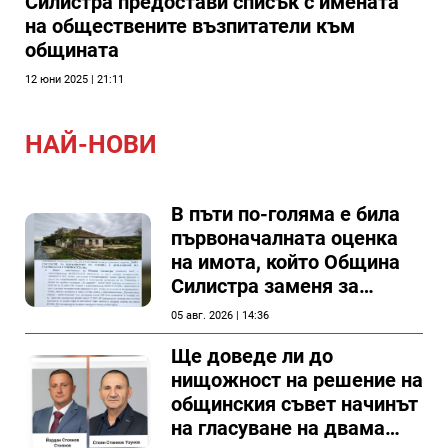
Силистра предостави списък с имената
на обществените възпитатели към
общината
12 юни 2025 | 21:11
НАЙ-НОВИ
В пъти по-голяма е била
първоначалната оценка
на имота, който Община
Силистра заменя за
спирка, показват
05 авг. 2026 | 14:36
документи
Ще доведе ли до
нищожност на решение на
общинския съвет начинът
на гласуване на двама