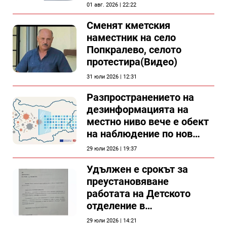
съветници в Силистра?
01 авг. 2026 | 22:22
Сменят кметския
наместник на село
Попкралево, селото
протестира(Видео)
31 юли 2026 | 12:31
Разпространението на
дезинформацията на
местно ниво вече е обект
на наблюдение по нов
проект
29 юли 2026 | 19:37
Удължен е срокът за
преустановяване
работата на Детското
отделение в
силистренската болница
29 юли 2026 | 14:21