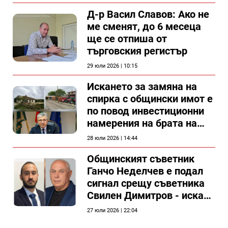
Д-р Васил Славов: Ако не
ме сменят, до 6 месеца
ще се отпиша от
търговския регистър
29 юли 2026 | 10:15
Искането за замяна на
спирка с общински имот е
по повод инвестиционни
намерения на брата на
председателя на
28 юли 2026 | 14:44
Общински съвет Силистра
Общинският съветник
Ганчо Неделчев е подал
сигнал срещу съветника
Свилен Димитров - иска
етичната комисия на
27 юли 2026 | 22:04
общинския съвет да го