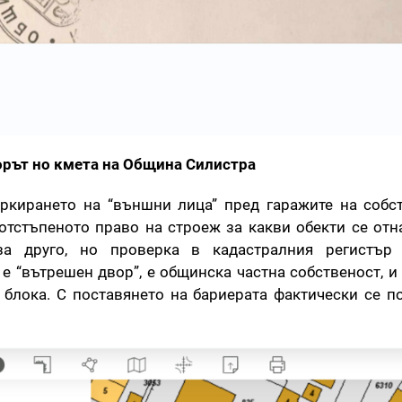
рът но кмета на Община Силистра
ркирането на “външни лица” пред гаражите на собс
тстъпеното право на строеж за какви обекти се отна
а друго, но проверка в кадастралния регистър 
е “вътрешен двор”, е общинска частна собственост, и 
 блока. С поставянето на бариерата фактически се п