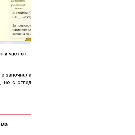
т и част от
 е започнала
, но с оглед
ама