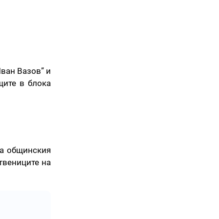
ван Вазов” и
щите в блока
на общинския
ствениците на