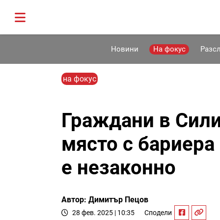
Новини
На фокус
Разс
на фокус
Граждани в Сили
място с бариера 
е незаконно
Автор: Димитър Пецов
28 фев. 2025 | 10:35
Сподели