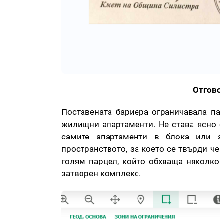
Отгово
Поставената бариера ограничавала па
жилищни апартаменти. Не става ясно о
самите апартаменти в блока или з
пространството, за което се твърди че 
голям парцел, който обхваща няколко
затворен комплекс.