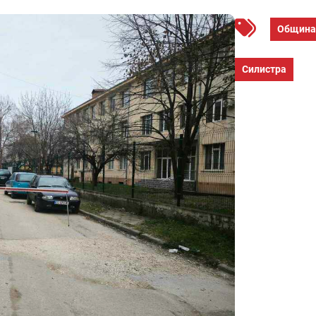
Община
Силистра