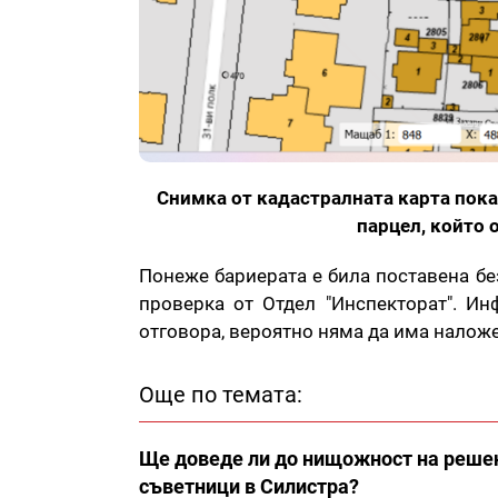
Снимка от кадастралната карта пока
парцел, който 
Понеже бариерата е била поставена бе
проверка от Отдел "Инспекторат". Ин
отговора, вероятно няма да има налож
Още по темата:
Ще доведе ли до нищожност на решен
съветници в Силистра?