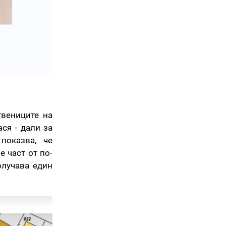
твениците на
ся - дали за
показва, че
е част от по-
олучава един