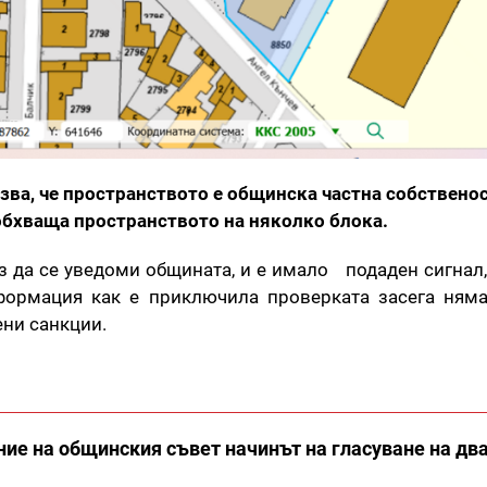
зва, че пространството е общинска частна собственос
обхваща пространството на няколко блока.
з да се уведоми общината, и е имало подаден сигнал,
формация как е приключила проверката засега няма
ени санкции.
ие на общинския съвет начинът на гласуване на дв