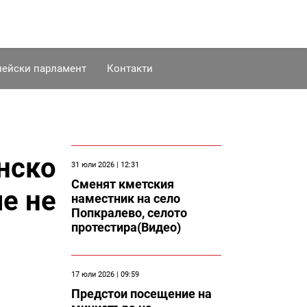
пейски парламент
Контакти
нско
31 юли 2026 | 12:31
Сменят кметския
че не
наместник на село
Попкралево, селото
протестира(Видео)
17 юли 2026 | 09:59
Предстои посещение на