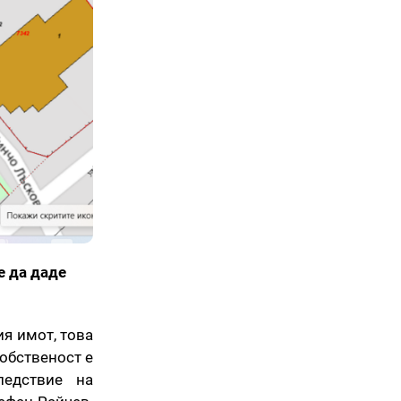
е да даде
я имот, това
собственост е
ледствие на