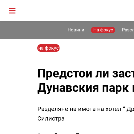
Новини
На фокус
Разс
на фокус
Предстои ли зас
Дунавския парк 
Разделяне на имота на хотел “ Д
Силистра