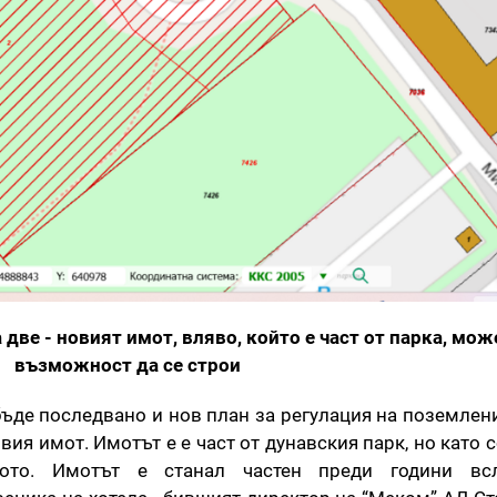
две - новият имот, вляво, който е част от парка, мож
възможност да се строи
бъде последвано и нов план за регулация на поземлени
ия имот. Имотът е е част от дунавския парк, но като 
ото. Имотът е станал частен преди години вс