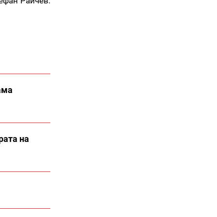
ефан Райчев.
ама
рата на