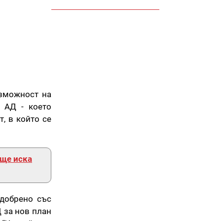
ъзможност на
 АД - което
, в който се
 ще иска
одобрено със
 за нов план