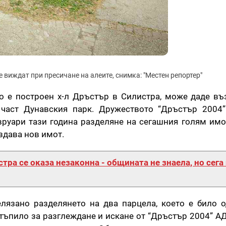
се виждат при пресичане на алеите, снимка: "Местен репортер"
то е построен х-л Дръстър в Силистра, може даде в
 част Дунавския парк. Дружеството “Дръстър 2004”
вруари тази година разделяне на сегашния голям имот
ъздава нов имот.
тра се оказа незаконна - общината не знаела, но сега
елязано разделянето на два парцела, което е било 
стъпило за разглеждане и искане от “Дръстър 2004” АД