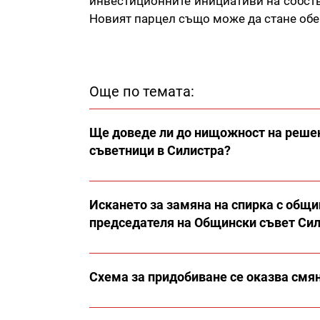
инвестиционните инициативи на собств
Новият парцел също може да стане обе
Още по темата:
Ще доведе ли до нищожност на решен
съветници в Силистра?
Искането за замяна на спирка с общи
председателя на Общински съвет Си
Схема за придобиване се оказва смян