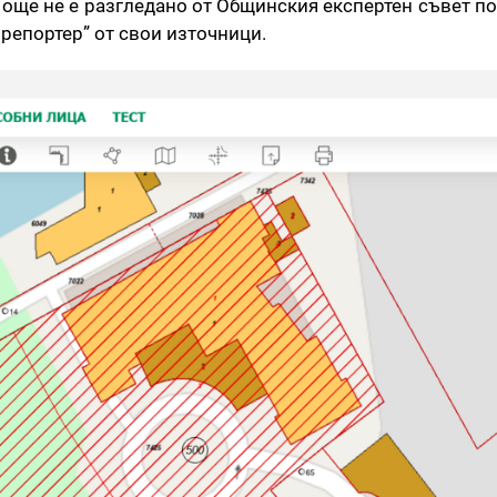
е още не е разгледано от Общинския експертен съвет п
 репортер” от свои източници.