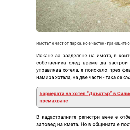
Имотът е част от парка, но е частен - границите 
Искане за разделяне на имота, в кой
собственика след време да застрои
управлява хотела, е поискало през фе
намира хотела, на две части - така се с
Бариерата на хотел “Дръстър” в Силис
премахване
В кадастралните регистри вече е отб
заповед на кмета. Но в общината е по