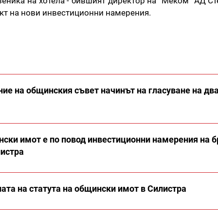
еника на хотела - бившият директор на “Меком” АД Ст
кт на нови инвестиционни намерения.
ие на общинския съвет начинът на гласуване на дв
нски имот е по повод инвестиционни намерения на б
листра
ата на статута на общински имот в Силистра