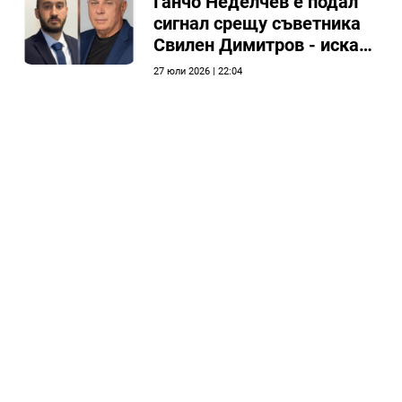
Ганчо Неделчев е подал
сигнал срещу съветника
Свилен Димитров - иска
етичната комисия на
27 юли 2026 | 22:04
общинския съвет да го
разгледа