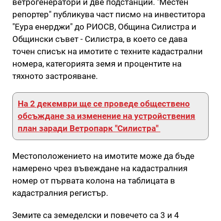
ветрогенератори и две подстанции. "Местен
репортер" публикува част писмо на инвеститора
"Еура енерджи" до РИОСВ, Община Силистра и
Общински съвет - Силистра, в което се дава
точен списък на имотите с техните кадастрални
номера, категорията земя и процентите на
тяхното застрояване.
На 2 декември ще се проведе обществено
обсъждане за изменение на устройствения
план заради Ветропарк "Силистра"
Местоположението на имотите може да бъде
намерено чрез въвеждане на кадастралния
номер от първата колона на таблицата в
кадастралния регистър.
Земите са земеделски и повечето са 3 и 4