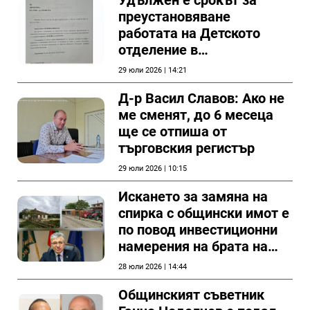
Удължен е срокът за
преустановяване
работата на Детското
отделение в
силистренската болница
29 юли 2026 | 14:21
Д-р Васил Славов: Ако не
ме сменят, до 6 месеца
ще се отпиша от
търговския регистър
29 юли 2026 | 10:15
Искането за замяна на
спирка с общински имот е
по повод инвестиционни
намерения на брата на
председателя на
28 юли 2026 | 14:44
Общински съвет Силистра
Общинският съветник