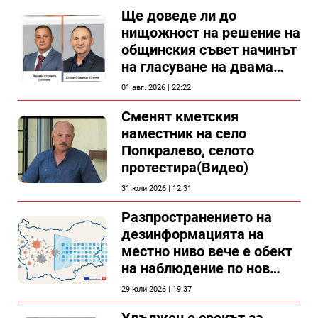
документи
Ще доведе ли до
нищожност на решение на
общинския съвет начинът
на гласуване на двама
съветници в Силистра?
01 авг. 2026 | 22:22
Сменят кметския
наместник на село
Попкралево, селото
протестира(Видео)
31 юли 2026 | 12:31
Разпространението на
дезинформацията на
местно ниво вече е обект
на наблюдение по нов
проект
29 юли 2026 | 19:37