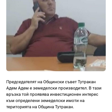
Председателят на Общински съвет Тутракан
Адем Адем е земеделски производител. В тази
връзка той проявява инвестиционен интерес
към определени земеделски имоти на
територията на Община Тутракан.