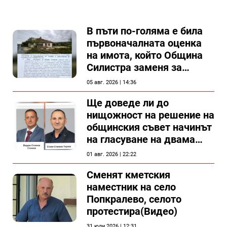
В пъти по-голяма е била
първоначалната оценка
на имота, който Община
Силистра заменя за
спирка, показват
05 авг. 2026 | 14:36
документи
Ще доведе ли до
нищожност на решение на
общинския съвет начинът
на гласуване на двама
съветници в Силистра?
01 авг. 2026 | 22:22
Сменят кметския
наместник на село
Попкралево, селото
протестира(Видео)
31 юли 2026 | 12:31