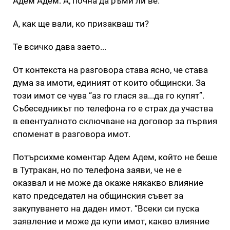
Адем Адем: А, почна да ръми ли ве.
А, как ще вали, ко призакваш ти?
Те всичко дава заето...
От контекста на разговора става ясно, че става
дума за имоти, единият от които общински. За
този имот се чува “аз го глася за...да го купят”.
Събеседникът по телефона го е страх да участва
в евентуалното сключване на договор за първия
споменат в разговора имот.
Потърсихме коментар Адем Адем, който не беше
в Тутракан, но по телефона заяви, че не е
оказвал и не може да окаже някакво влияние
като председател на общинския съвет за
закупуването на даден имот. “Всеки си пуска
заявление и може да купи имот, какво влияние