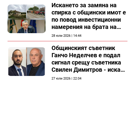
Искането за замяна на
спирка с общински имот е
по повод инвестиционни
намерения на брата на
председателя на
28 юли 2026 | 14:44
Общински съвет Силистра
Общинският съветник
Ганчо Неделчев е подал
сигнал срещу съветника
Свилен Димитров - иска
етичната комисия на
27 юли 2026 | 22:04
общинския съвет да го
разгледа