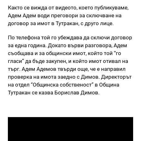
Както се вижда от видеото, което публикуваме,
Адем Адем води преговори за сключване на
договор за имот в Тутракан, с друго лице.
По телефона той го убеждава да сключи договор
за една година. Докато върви разговора, Адем
съобщава и за общински имот, който той “го
гласи” да бъде закупен, и който имот отивал на
търг. Адем Адемов твърди още, че е направил
проверка на имота заедно с Димов. Директорът
на отдел “Общинска собственост” в Община
Тутракан се казва Борислав Димов.