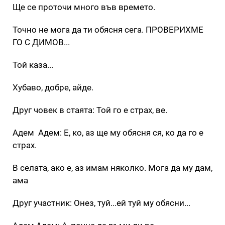
Ще се проточи много във времето.
Точно не мога да ти обясня сега. ПРОВЕРИХМЕ
ГО С ДИМОВ...
Той каза...
Хубаво, добре, айде.
Друг човек в стаята: Той го е страх, ве.
Адем Адем: Е, ко, аз ще му обясня ся, ко да го е
страх.
В селата, ако е, аз имам няколко. Мога да му дам,
ама
Друг участник: Онез, туй...ей туй му обясни...