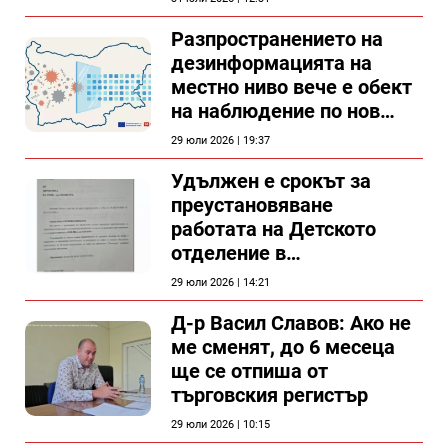
Разпространението на
дезинформацията на
местно ниво вече е обект
на наблюдение по нов
проект
29 юли 2026 | 19:37
Удължен е срокът за
преустановяване
работата на Детското
отделение в
силистренската болница
29 юли 2026 | 14:21
Д-р Васил Славов: Ако не
ме сменят, до 6 месеца
ще се отпиша от
търговския регистър
29 юли 2026 | 10:15