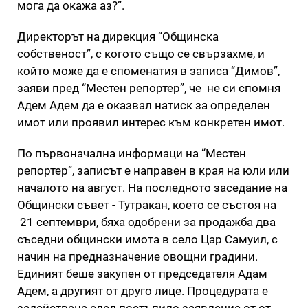
мога да окажа аз?”.
Директорът на дирекция “Общинска
собственост”, с когото също се свързахме, и
който може да е споменатия в записа “Димов”,
заяви пред “Местен репортер”, че не си спомня
Адем Адем да е оказвал натиск за определен
имот или проявил интерес към конкретен имот.
По първоначална информаци на “Местен
репортер”, записът е направен в края на юли или
началото на август. На последното заседание на
Общински съвет - Тутракан, което се състоя на
21 септември, бяха одобрени за продажба два
съседни общински имота в село Цар Самуил, с
начин на предназначение овощни градини.
Единият беше закупен от председателя Адам
Адем, а другият от друго лице. Процедурата е
задействана след постъпило заявление от от