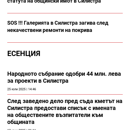
статута на общински имот в Силистра
SOS !!! Галерията в Силистра загива след
некачествени ремонти на покрива
ЕСЕНЦИЯ
Народното събрание одобри 44 млн. лева
за проекти в Силистра
25 юли 2025 | 14:46
След заведено дело пред съда кметът на
Силистра предостави списък с имената
на обществените възпитатели към
общината