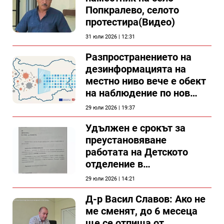
Попкралево, селото
протестира(Видео)
31 юли 2026 | 12:31
Разпространението на
дезинформацията на
местно ниво вече е обект
на наблюдение по нов
проект
29 юли 2026 | 19:37
Удължен е срокът за
преустановяване
работата на Детското
отделение в
силистренската болница
29 юли 2026 | 14:21
Д-р Васил Славов: Ако не
ме сменят, до 6 месеца
ще се отпиша от