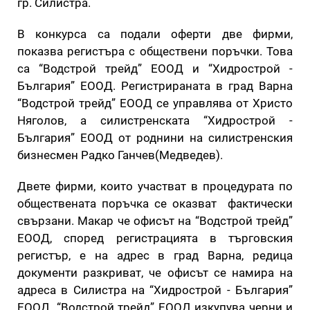
гр. Силистра.
В конкурса са подали оферти две фирми,
показва регистъра с обществени поръчки. Това
са “Водстрой трейд” ЕООД и “Хидрострой -
България” ЕООД. Регистрираната в град Варна
“Водстрой трейд” ЕООД се управлява от Христо
Няголов, а силистренската “Хидрострой -
България” ЕООД от роднини на силистренския
бизнесмен Радко Ганчев(Медведев).
Двете фирми, които участват в процедурата по
обществената поръчка се оказват фактически
свързани. Макар че офисът на “Водстрой трейд”
ЕООД, според регистрацията в търговския
регистър, е на адрес в град Варна, редица
документи разкриват, че офисът се намира на
адреса в Силистра на “Хидрострой - България”
ЕООД. “Водстрой трейд” ЕООД изкупува черни и