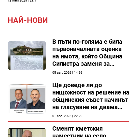
12 юни 2025 | 21:11
НАЙ-НОВИ
В пъти по-голяма е била
първоначалната оценка
на имота, който Община
Силистра заменя за
спирка, показват
05 авг. 2026 | 14:36
документи
Ще доведе ли до
нищожност на решение на
общинския съвет начинът
на гласуване на двама
съветници в Силистра?
01 авг. 2026 | 22:22
Сменят кметския
наместник на село