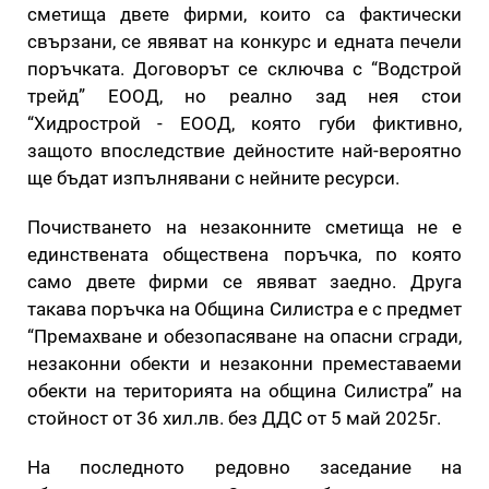
сметища двете фирми, които са фактически
свързани, се явяват на конкурс и едната печели
поръчката. Договорът се сключва с “Водстрой
трейд” ЕООД, но реално зад нея стои
“Хидрострой - ЕООД, която губи фиктивно,
защото впоследствие дейностите най-вероятно
ще бъдат изпълнявани с нейните ресурси.
Почистването на незаконните сметища не е
единствената обществена поръчка, по която
само двете фирми се явяват заедно. Друга
такава поръчка на Община Силистра е с предмет
“Премахване и обезопасяване на опасни сгради,
незаконни обекти и незаконни преместаваеми
обекти на територията на община Силистра” на
стойност от 36 хил.лв. без ДДС от 5 май 2025г.
На последното редовно заседание на