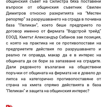
общинския съвет на Силистра бяха поставени
въпроси от общинския съветник Свилен
Димитров относно разкритията на “Местен
репортер” за разрушаването на сграда в почивна
база “Пеликан”, което беше предприето по
договор именно от фирмата “Водстрой трейд”
ЕООД. Кметът Александър Сабанов зае позиция,
с която на практика не се противопостави на
предприетите действия по разрушаването и
реално ги оправда, макар да е в интерес на
общината да се бори за запазване на сградите.
Дали редовното възлагане на обществени
поръчки от общината на фирмата не е довело до
липса на категорично противопоставяне от
страна на кмета спрямо действията в база
"Пеликан" и защита на общинския интерес?