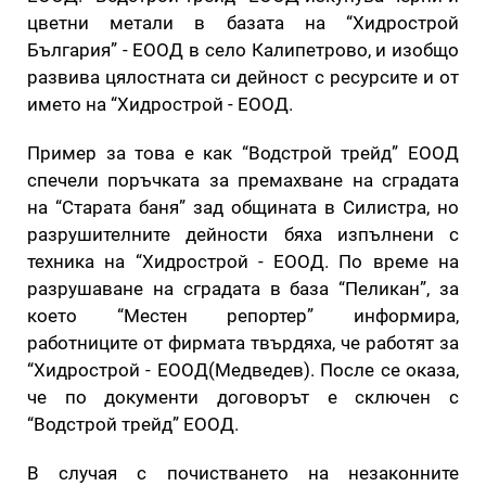
цветни метали в базата на “Хидрострой
България” - ЕООД в село Калипетрово, и изобщо
развива цялостната си дейност с ресурсите и от
името на “Хидрострой - ЕООД.
Пример за това е как “Водстрой трейд” ЕООД
спечели поръчката за премахване на сградата
на “Старата баня” зад общината в Силистра, но
разрушителните дейности бяха изпълнени с
техника на “Хидрострой - ЕООД. По време на
разрушаване на сградата в база “Пеликан”, за
което “Местен репортер” информира,
работниците от фирмата твърдяха, че работят за
“Хидрострой - ЕООД(Медведев). После се оказа,
че по документи договорът е сключен с
“Водстрой трейд” ЕООД.
В случая с почистването на незаконните