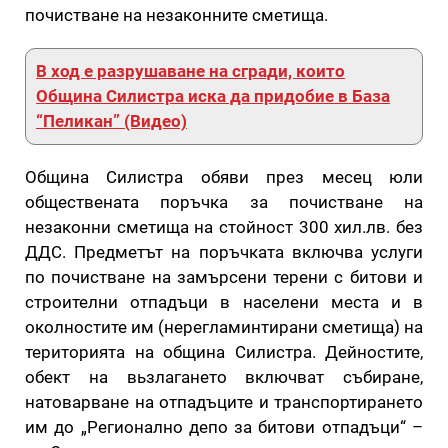
почистване на незаконните сметища.
В ход е разрушаване на сгради, които
Община Силистра иска да придобие в База
“Пеликан” (Видео)
Община Силистра обяви през месец юли
обществената поръчка за почистване на
незаконни сметища на стойност 300 хил.лв. без
ДДС. Предметът на поръчката включва услуги
по почистване на замърсени терени с битови и
строителни отпадъци в населени места и в
околностите им (нерегламинтирани сметища) на
територията на община Силистра. Дейностите,
обект на вьзлагането включват събиране,
натоварване на отпадъците и транспортирането
им до „Регионално депо за битови отпадъци“ –