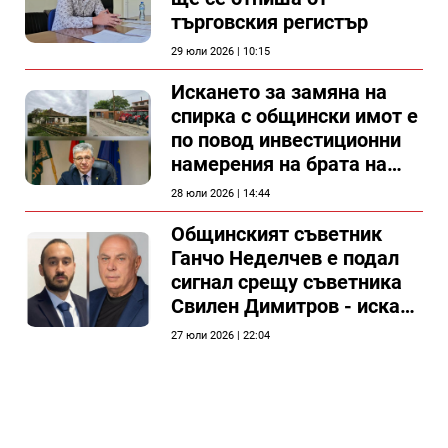
търговския регистър
29 юли 2026 | 10:15
Искането за замяна на
спирка с общински имот е
по повод инвестиционни
намерения на брата на
председателя на
28 юли 2026 | 14:44
Общински съвет Силистра
Общинският съветник
Ганчо Неделчев е подал
сигнал срещу съветника
Свилен Димитров - иска
етичната комисия на
27 юли 2026 | 22:04
общинския съвет да го
разгледа