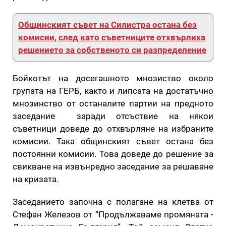
Общинският съвет на Силистра остана без
комисии, след като съветниците отхвърлиха
решението за собственото си разпределение
Бойкотът на досегашното мнозиство около
групата на ГЕРБ, както и липсата на достатъчно
мнозинство от останалите партии на предното
заседание заради отсъствие на някои
съветници доведе до отхвърляне на избраните
комисии. Така общинският съвет остана без
постоянни комисии. Това доведе до решение за
свикване на извънредно заседание за решаване
на кризата.
Заседанието започна с полагане на клетва от
Стефан Железов от “Продължаваме промяната -