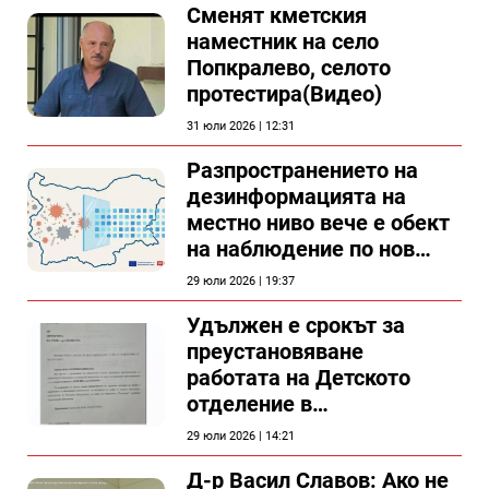
Сменят кметския
наместник на село
Попкралево, селото
протестира(Видео)
31 юли 2026 | 12:31
Разпространението на
дезинформацията на
местно ниво вече е обект
на наблюдение по нов
проект
29 юли 2026 | 19:37
Удължен е срокът за
преустановяване
работата на Детското
отделение в
силистренската болница
29 юли 2026 | 14:21
Д-р Васил Славов: Ако не