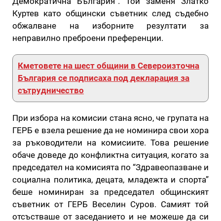
Демократична България”. Той заменя Златко
Куртев като общински съветник след съдебно
обжалване на изборните резултати за
неправилно преброени преференции.
Кметовете на шест общини в Североизточна
България се подписаха под декларация за
сътрудничество
При избора на комисии стана ясно, че групата на
ГЕРБ е взела решение да не номинира свои хора
за ръководители на комисиите. Това решение
обаче доведе до конфликтна ситуация, когато за
председател на комисията по “Здравеопазване и
социална политика, децата, младежта и спорта”
беше номиниран за председател общинският
съветник от ГЕРБ Веселин Суров. Самият той
отсъстваше от заседанието и не можеше да си