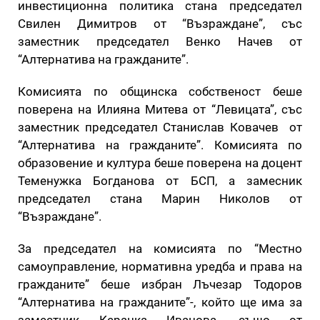
инвестиционна политика стана председател
Свилен Димитров от “Възраждане”, със
заместник председател Венко Начев от
“Алтернатива на гражданите”.
Комисията по общинска собственост беше
поверена на Илияна Митева от “Левицата”, със
заместник председател Станислав Ковачев от
“Алтернатива на гражданите”. Комисията по
образовение и култура беше поверена на доцент
Теменужка Богданова от БСП, а замесник
председател стана Марин Николов от
“Възраждане”.
За председател на комисията по “Местно
самоуправление, нормативна уредба и права на
гражданите” беше избран Лъчезар Тодоров
“Алтернатива на гражданите”-, който ще има за
заместник Керанка Иванова, също от