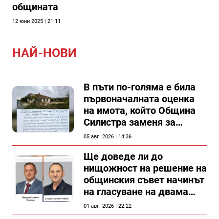
общината
12 юни 2025 | 21:11
НАЙ-НОВИ
В пъти по-голяма е била
първоначалната оценка
на имота, който Община
Силистра заменя за
спирка, показват
05 авг. 2026 | 14:36
документи
Ще доведе ли до
нищожност на решение на
общинския съвет начинът
на гласуване на двама
съветници в Силистра?
01 авг. 2026 | 22:22