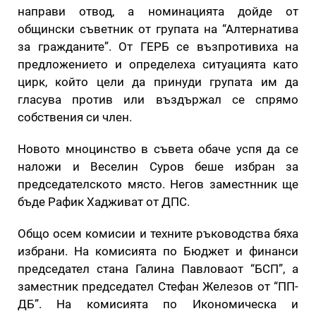
направи отвод, а номинацията дойде от
общински съветник от групата на “Алтернатива
за гражданите”. От ГЕРБ се възпротивиха на
предложението и определеха ситуацията като
цирк, който цели да принуди групата им да
гласува против или въздържал се спрямо
собствения си член.
Новото мноцинство в съвета обаче успя да се
наложи и Веселин Суров беше избран за
председателското място. Негов заместнник ще
бъде Рафик Хадживат от ДПС.
Общо осем комисии и техните ръководства бяха
избрани. На комисията по Бюджет и финанси
председател стана Галина Павловаот “БСП”, а
заместник председател Стефан Железов от “ПП-
ДБ”. На комисията по Икономическа и