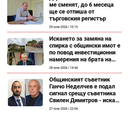
ме сменят, до 6 месеца
ще се отпиша от
търговския регистър
29 юли 2026 | 10:15
Искането за замяна на
спирка с общински имот е
по повод инвестиционни
намерения на брата на
председателя на
28 юли 2026 | 14:44
Общински съвет Силистра
Общинският съветник
Ганчо Неделчев е подал
сигнал срещу съветника
Свилен Димитров - иска
етичната комисия на
27 юли 2026 | 22:04
общинския съвет да го
разгледа