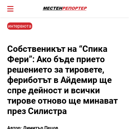
интервюта
Собственикът на “Спика
Фери”: Ако бъде прието
решението за тировете,
фериботът в Айдемир ще
спре дейност и всички
тирове отново ще минават
през Силистра
Автор: Димитър Пецов