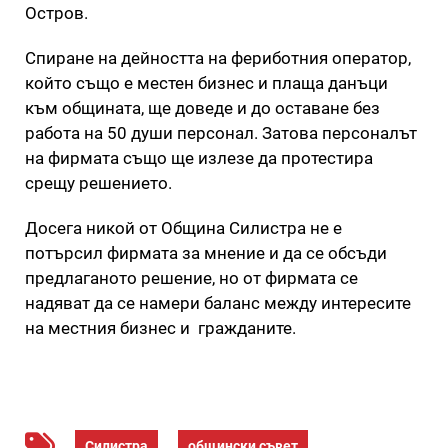
Остров.
Спиране на дейността на фериботния оператор,
който също е местен бизнес и плаща данъци
към общината, ще доведе и до оставане без
работа на 50 души персонал. Затова персоналът
на фирмата също ще излезе да протестира
срещу решението.
Досега никой от Община Силистра не e
потърсил фирмата за мнение и да се обсъди
предлаганото решение, но от фирмата се
надяват да се намери баланс между интересите
на местния бизнес и гражданите.
Силистра
общински съвет