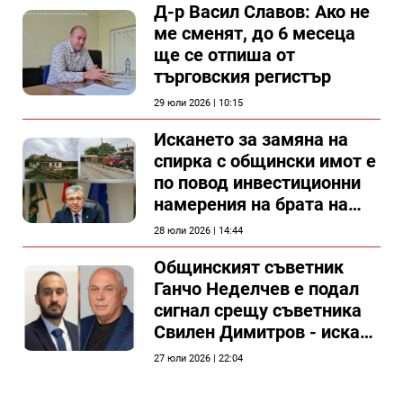
Д-р Васил Славов: Ако не
ме сменят, до 6 месеца
ще се отпиша от
търговския регистър
29 юли 2026 | 10:15
Искането за замяна на
спирка с общински имот е
по повод инвестиционни
намерения на брата на
председателя на
28 юли 2026 | 14:44
Общински съвет Силистра
Общинският съветник
Ганчо Неделчев е подал
сигнал срещу съветника
Свилен Димитров - иска
етичната комисия на
27 юли 2026 | 22:04
общинския съвет да го
разгледа