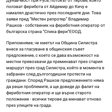
Дунав-мост при Русе, потокът от тирове, които
ползват ферибота от Айдемир до Кичу е
намалял драстично през последните дни. Това
заяви пред “Местен репротер” Владимир
Рашков - собственик на фериботния оператор от
българска страна “Спика фери”ЕООД.
Припомняме, че кметът на Община Силистра
внесе за гласуване в общинския съвет
предложение, с което се дава възможност на
местни превозвачи да преминават през стария
маршрут през град Силистра, който в момента е
забранен след дългогодишни протести на
граждани. Според Рашков предложението няма
да реши проблемите, а ще доведе до фалит на
фериботния оператор и ще върне старото
положение - всички тирове да минават отново
през улиците на града.