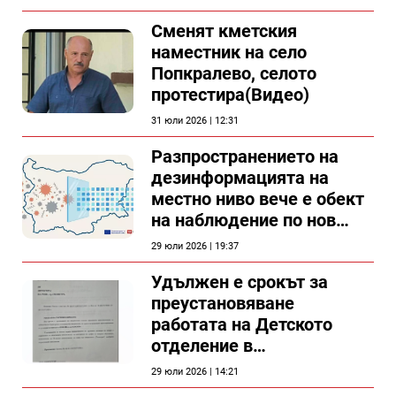
Сменят кметския
наместник на село
Попкралево, селото
протестира(Видео)
31 юли 2026 | 12:31
Разпространението на
дезинформацията на
местно ниво вече е обект
на наблюдение по нов
проект
29 юли 2026 | 19:37
Удължен е срокът за
преустановяване
работата на Детското
отделение в
силистренската болница
29 юли 2026 | 14:21