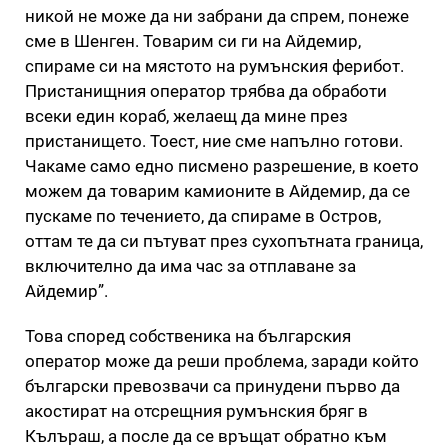
никой не може да ни забрани да спрем, понеже
сме в Шенген. Товарим си ги на Айдемир,
спираме си на мястото на румънския ферибот.
Пристанищния оператор трябва да обработи
всеки един кораб, желаещ да мине през
пристанището. Тоест, ние сме напълно готови.
Чакаме само едно писмено разрешение, в което
можем да товарим камионите в Айдемир, да се
пускаме по течението, да спираме в Остров,
оттам те да си пътуват през сухопътната граница,
включително да има час за отплаване за
Айдемир”.
Това според собственика на българския
оператор може да реши проблема, заради който
български превозвачи са принудени първо да
акостират на отсрещния румънския бряг в
Кълъраш, а после да се връщат обратно към