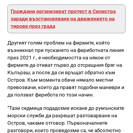
Граждани организират протест в Силистра
заради възстановяване на движението на
тирове през града
Другият голям проблем на фирмите, който
възникнал при пускането на фериботната линия
през 2021 г., е необходимостта на някои от
фирмите да отиват първо до отсрещния бряг на
Кълъраш, а после да си връщат обратно към
Остров. Към момента обаче нямало местни
превозвачи, които да правят подобни маневри и
да ползват ферибота по този начин.
“Тази седмица подадохме искане до румънските
морски служби да разрешат разтоварване на
Остров, чакаме отговор. Първоначалните
разговори, които проведохме са, че абсолютно