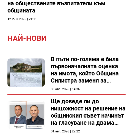
на обществените възпитатели към
общината
12 юни 2025 | 21:11
НАЙ-НОВИ
В пъти по-голяма е била
първоначалната оценка
на имота, който Община
Силистра заменя за
спирка, показват
05 авг. 2026 | 14:36
документи
Ще доведе ли до
нищожност на решение на
общинския съвет начинът
на гласуване на двама
съветници в Силистра?
01 авг. 2026 | 22:22