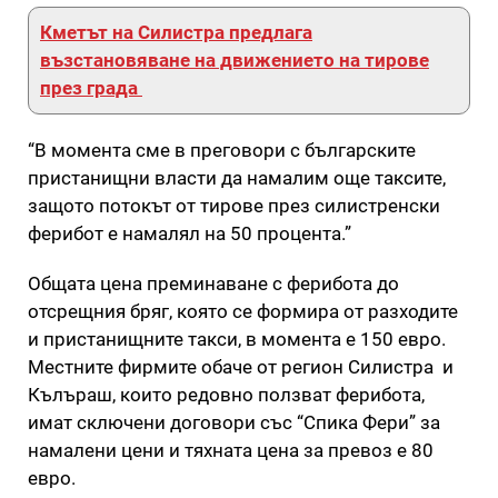
Кметът на Силистра предлага
възстановяване на движението на тирове
през града
“В момента сме в преговори с българските
пристанищни власти да намалим още таксите,
защото потокът от тирове през силистренски
ферибот е намалял на 50 процента.”
Общата цена преминаване с ферибота до
отсрещния бряг, която се формира от разходите
и пристанищните такси, в момента е 150 евро.
Местните фирмите обаче от регион Силистра и
Кълъраш, които редовно ползват ферибота,
имат сключени договори със “Спика Фери” за
намалени цени и тяхната цена за превоз е 80
евро.