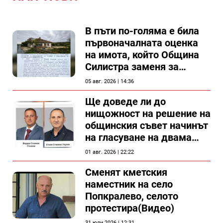
В пъти по-голяма е била
първоначалната оценка
на имота, който Община
Силистра заменя за
спирка, показват
05 авг. 2026 | 14:36
документи
Ще доведе ли до
нищожност на решение на
общинския съвет начинът
на гласуване на двама
съветници в Силистра?
01 авг. 2026 | 22:22
Сменят кметския
наместник на село
Попкралево, селото
протестира(Видео)
31 юли 2026 | 12:31