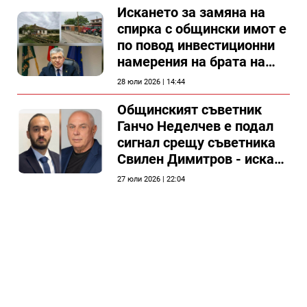
Искането за замяна на
спирка с общински имот е
по повод инвестиционни
намерения на брата на
председателя на
28 юли 2026 | 14:44
Общински съвет Силистра
Общинският съветник
Ганчо Неделчев е подал
сигнал срещу съветника
Свилен Димитров - иска
етичната комисия на
27 юли 2026 | 22:04
общинския съвет да го
разгледа