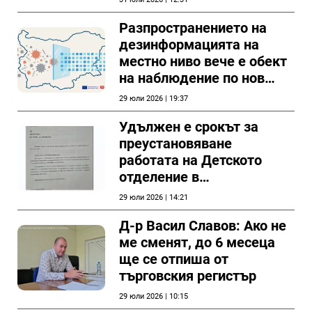
Разпространението на
дезинформацията на
местно ниво вече е обект
на наблюдение по нов
проект
29 юли 2026 | 19:37
Удължен е срокът за
преустановяване
работата на Детското
отделение в
силистренската болница
29 юли 2026 | 14:21
Д-р Васил Славов: Ако не
ме сменят, до 6 месеца
ще се отпиша от
търговския регистър
29 юли 2026 | 10:15