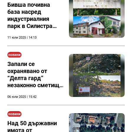
Бивша почивна
база насред
индустриалния
парк в Силистра
скоро може да
11 юли 2025 | 14:13
стане собственост
на инвеститор
новини
Запали се
охранявано от
“Делта гард”
незаконно сметище
в Силистра
06 юли 2025 | 15:42
новини
Над 50 държавни
имота от