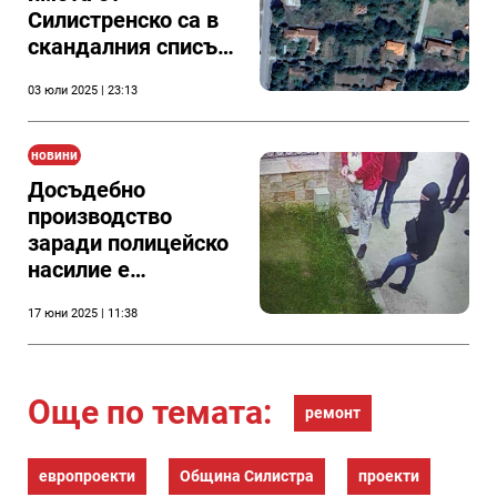
Силистренско са в
скандалния списък
за продажба,
03 юли 2025 | 23:13
публикуван от
МРРБ - вижте кои
са
новини
Досъдебно
производство
заради полицейско
насилие е
образувано след
17 юни 2025 | 11:38
побоя на
силистренеца Тони
Георгиев при
задържането му на
Още по темата:
ремонт
“Меджиди табия”
европроекти
Община Силистра
проекти