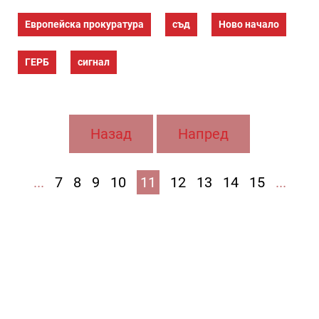
Европейска прокуратура
съд
Ново начало
ГЕРБ
сигнал
Назад
Напред
...
7
8
9
10
11
12
13
14
15
...