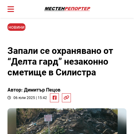
новини
Запали се охранявано от
“Делта гард” незаконно
сметище в Силистра
Автор: Димитър Пецов
06 юли 2025 | 15:42