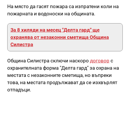
На място да гасят пожара са изпратени коли на
пожарната и водоноски на общината.
За 8 хиляди на месец "Делта гард" ще
охранява от незаконни сметища Община
Силистра
Община Силистра сключи наскоро
договор
с
охранителната форма "Делта гард" за охрана на
местата с незаконните сметища, но въпреки
това, на местата продължават да се изхвърлят
отпадъци.