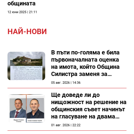
общината
12 юни 2025 | 21:11
НАЙ-НОВИ
В пъти по-голяма е била
първоначалната оценка
на имота, който Община
Силистра заменя за
спирка, показват
05 авг. 2026 | 14:36
документи
Ще доведе ли до
нищожност на решение на
общинския съвет начинът
на гласуване на двама
съветници в Силистра?
01 авг. 2026 | 22:22