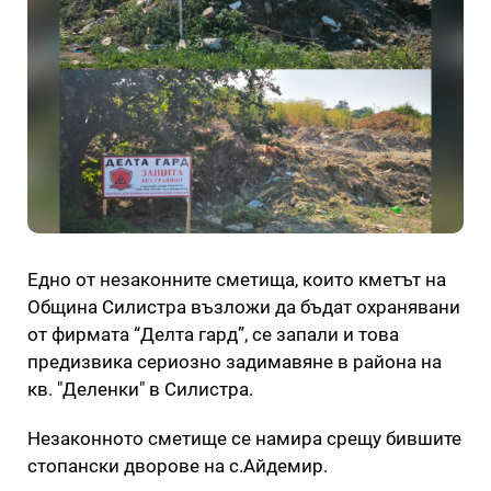
Едно от незаконните сметища, които кметът на
Община Силистра възложи да бъдат охранявани
от фирмата “Делта гард”, се запали и това
предизвика сериозно задимавяне в района на
кв. "Деленки" в Силистра.
Незаконното сметище се намира срещу бившите
стопански дворове на с.Айдемир.