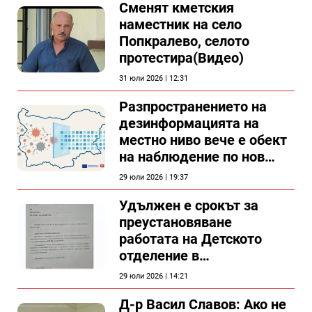
Сменят кметския
наместник на село
Попкралево, селото
протестира(Видео)
31 юли 2026 | 12:31
Разпространението на
дезинформацията на
местно ниво вече е обект
на наблюдение по нов
проект
29 юли 2026 | 19:37
Удължен е срокът за
преустановяване
работата на Детското
отделение в
силистренската болница
29 юли 2026 | 14:21
Д-р Васил Славов: Ако не