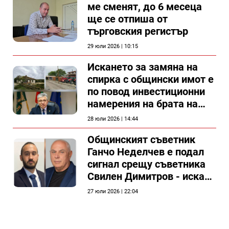
ме сменят, до 6 месеца
ще се отпиша от
търговския регистър
29 юли 2026 | 10:15
Искането за замяна на
спирка с общински имот е
по повод инвестиционни
намерения на брата на
председателя на
28 юли 2026 | 14:44
Общински съвет Силистра
Общинският съветник
Ганчо Неделчев е подал
сигнал срещу съветника
Свилен Димитров - иска
етичната комисия на
27 юли 2026 | 22:04
общинския съвет да го
разгледа