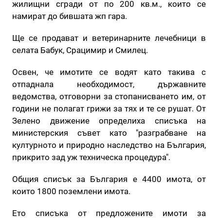
жилищни сгради от по 200 кв.м., които се
намират до бившата жп гара.
Ще се продават и ветеринарните лечебници в
селата Бабук, Срацимир и Смилец.
Освен, че имотите се водят като такива с
отпаднала необходимост, държавните
ведомства, отговорни за стопанисването им, от
години не полагат грижи за тях и те се рушат. От
Зелено движение определиха списъка на
министерския съвет като "разграбване на
културното и природно наследство на България,
прикрито зад уж техническа процедура".
Общия списък за България е 4400 имота, от
които 1800 поземлени имота.
Ето списъка от предложените имоти за