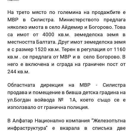
На трето място по големина на продажбите е
МВР в Силистра. Министерството предлага
няколко имота в село Айдемир и Богорово. Това
са имот от 4000 кв.м. земеделска земя в
местността Балтата. Друг имот земеделска земя
е с размер 1520 кв.м. Терен в регулация от 1160
кв.м . се предлага от МВР и в село Богорово. В
него е включена и сграда на граничен пост от
244 кв.м.
Областната дирекция на МВР - Силистра
продава и помещение в бивша детска градина на
ул.Богдан войвода № 1А, което също се е
използвало от гранична полиция.
В Алфатар Национално компания “Железопътна
инфраструктура” е вкарала в списъка две