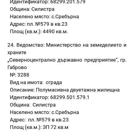
Идентификатор: 68299.201.579
Община: Силистра
Населено място: с.Сребърна
Адрес: пл. №579 в кв.23
Площ (кв.м.): 4490 кв.м.
24. Ведомство: Министерство на земеделието и
храните
„Северноцентрално държавно предприятие“, гр.
Габрово
№: 3288
Вид на имота: сграда
Описание: Полумасивна двуетажна жилищна
Идентификатор: 68299.501.579.1
Община: Силистра
Населено място: с.Сребърна
Адрес: пл. №579 в кв.23
Площ (кв.м.): ЗП 72 кв.м