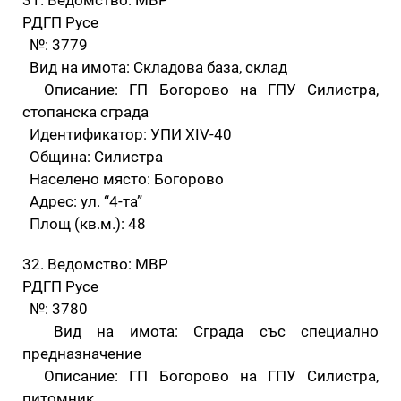
РДГП Русе
№: 3779
Вид на имота: Складова база, склад
Описание: ГП Богорово на ГПУ Силистра,
стопанска сграда
Идентификатор: УПИ XIV-40
Община: Силистра
Населено място: Богорово
Адрес: ул. “4-та”
Площ (кв.м.): 48
32. Ведомство: МВР
РДГП Русе
№: 3780
Вид на имота: Сграда със специално
предназначение
Описание: ГП Богорово на ГПУ Силистра,
питомник