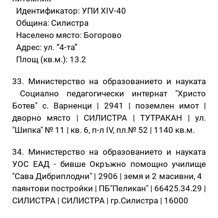
Идентификатор: УПИ XIV-40
Община: Силистра
Населено място: Богорово
Адрес: ул. “4-та”
Площ (кв.м.): 13.2
33. Министерство на образованието и науката
Социално педагогически интернат "Христо
Ботев" с. Варненци | 2941 | поземлен имот |
дворно място | СИЛИСТРА | ТУТРАКАН | ул.
"Шипка" № 11 | кв. 6, п-л ІV, пл.№ 52 | 1140 кв.м.
34. Министерство на образованието и науката
УОС ЕАД - бивше Окръжно помощно училище
"Сава Дибриплодни" | 2906 | земя и 2 масивни, 4
паянтови постройки | ПБ"Пеликан" | 66425.34.29 |
СИЛИСТРА | СИЛИСТРА | гр.Силистра | 16000