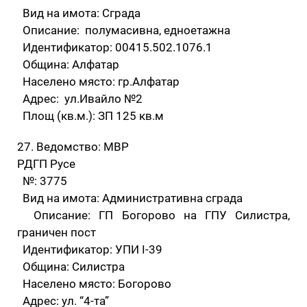
Вид на имота: Сграда
Описание: полумасивна, едноетажна
Идентификатор: 00415.502.1076.1
Община: Алфатар
Населено място: гр.Алфатар
Адрес: ул.Ивайло №2
Площ (кв.м.): ЗП 125 кв.м
27. Ведомство: МВР
РДГП Русе
№: 3775
Вид на имота: Административна сграда
Описание: ГП Богорово на ГПУ Силистра,
граничен пост
Идентификатор: УПИ I-39
Община: Силистра
Населено място: Богорово
Адрес: ул. “4-та”