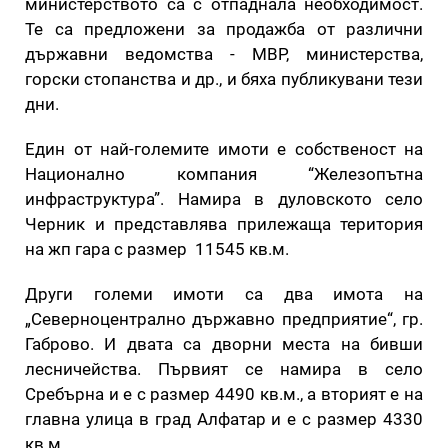
министерството са с отпаднала необходимост.
Те са предложени за продажба от различни
държавни ведомства - МВР, министерства,
горски стопанства и др., и бяха публикувани тези
дни.
Един от най-големите имоти е собственост на
Национално компания “Железопътна
инфраструктура”. Намира в дуловското село
Черник и представлява прилежаща територия
на жп гара с размер 11545 кв.м.
Други големи имоти са два имота на
„Северноцентрално държавно предприятие“, гр.
Габрово. И двата са дворни места на бивши
лесничейства. Първият се намира в село
Сребърна и е с размер 4490 кв.м., а вторият е на
главна улица в град Алфатар и е с размер 4330
кв.м.