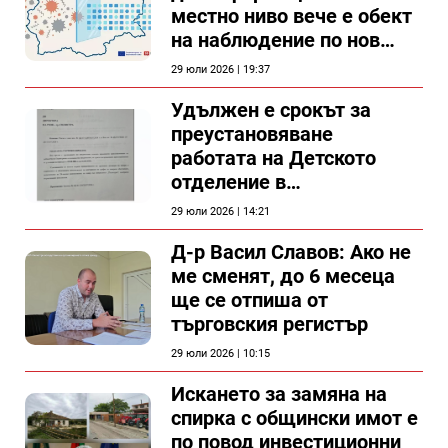
местно ниво вече е обект
на наблюдение по нов
проект
29 юли 2026 | 19:37
Удължен е срокът за
преустановяване
работата на Детското
отделение в
силистренската болница
29 юли 2026 | 14:21
Д-р Васил Славов: Ако не
ме сменят, до 6 месеца
ще се отпиша от
търговския регистър
29 юли 2026 | 10:15
Искането за замяна на
спирка с общински имот е
по повод инвестиционни