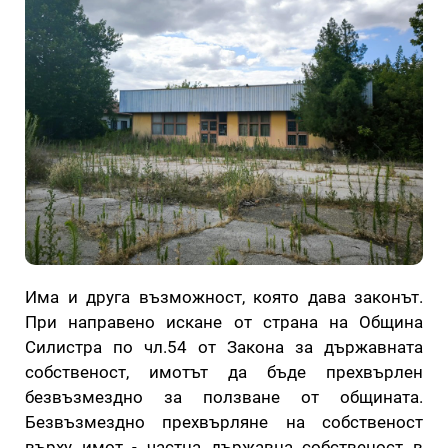
Има и друга възможност, която дава законът.
При направено искане от страна на Община
Силистра по чл.54 от Закона за държавната
собственост, имотът да бъде прехвърлен
безвъзмездно за ползване от общината.
Безвъзмездно прехвърляне на собственост
върху имот - частна държавна собственост в