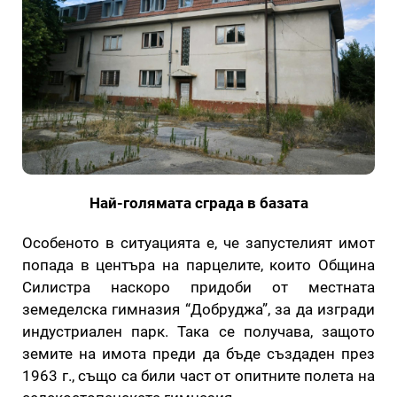
Най-голямата сграда в базата
Особеното в ситуацията е, че запустелият имот
попада в центъра на парцелите, които Община
Силистра наскоро придоби от местната
земеделска гимназия “Добруджа”, за да изгради
индустриален парк. Така се получава, защото
земите на имота преди да бъде създаден през
1963 г., също са били част от опитните полета на