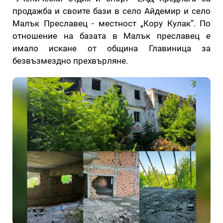
продажба и своите бази в село Айдемир и село
Малък Преславец - местност „Кору Кулак”. По
отношение на базата в Малък преславец е
имало исканe от община Главиница за
безвъзмездно прехвърляне.