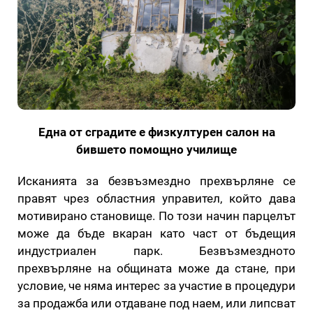
Една от сградите е физкултурен салон на
бившето помощно училище
Исканията за безвъзмездно прехвърляне се
правят чрез областния управител, който дава
мотивирано становище. По този начин парцелът
може да бъде вкаран като част от бъдещия
индустриален парк. Безвъзмездното
прехвърляне на общината може да стане, при
условие, че няма интерес за участие в процедури
за продажба или отдаване под наем, или липсват