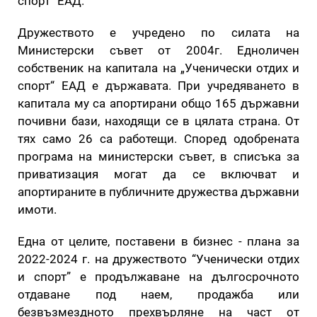
спорт” ЕАД.
Дружеството е учредено по силата на
Министерски съвет от 2004г. Едноличен
собственик на капитала на „Ученически отдих и
спорт“ ЕАД е държавата. При учредяването в
капитала му са апортирани общо 165 държавни
почивни бази, находящи се в цялата страна. От
тях само 26 са работещи. Според одобрената
програма на министерски съвет, в списъка за
приватизация могат да се включват и
апортираните в публичните дружества държавни
имоти.
Една от целите, поставени в бизнес - плана за
2022-2024 г. на дружеството “Ученически отдих
и спорт” е продължаване на дългосрочното
отдаване под наем, продажба или
безвъзмездното прехвърляне на част от