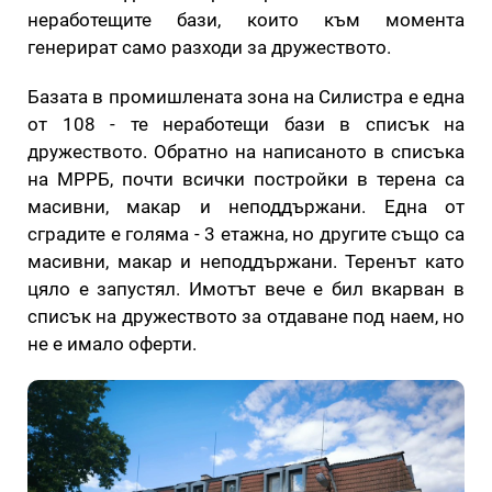
неработещите бази, които към момента
генерират само разходи за дружеството.
Базата в промишлената зона на Силистра е една
от 108 - те неработещи бази в списък на
дружеството. Обратно на написаното в списъка
на МРРБ, почти всички постройки в терена са
масивни, макар и неподдържани. Една от
сградите е голяма - 3 етажна, но другите също са
масивни, макар и неподдържани. Теренът като
цяло е запустял. Имотът вече е бил вкарван в
списък на дружеството за отдаване под наем, но
не е имало оферти.