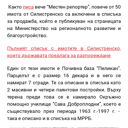
Както
писа
вече “Местен репортер”, повече от 50
имота от Силистренско са включени в списъка
за продажба, който е публикуван на страницата
на Министерство на регионалното развитие и
благоустройство.
Пълният списък с имотите в Силистренско,
които държавата предлага за разпореждане
Един от тези имоти е Почивна база “Пеликан”.
Парцелът е с размер 16 декара и в него се
намират 7 сгради. Те са описани в списъка като
2 масивни и четири паянтови постройки. Върху
терена преди това се е намирало Окръжно
помощно училище “Сава Доброплодни”, което е
съществувало през периода 1963 г.-1997 г. -
така е описано и в списъка на МРРБ.