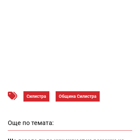
Силистра
Община Силистра
Още по темата: