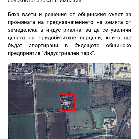
селскостопанската гимназия.
Бяха взети и решения от общинския съвет за
промяната на предназначението на земята от
земеделска в индустриална, за да се увеличи
цената на придобититите парцели, които ще
бъдат апортирани в бъдещото общинско
предприятие “Индустриален парк”.