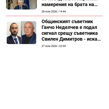
намерения на брата на
председателя на
28 юли 2026 | 14:44
Общински съвет Силистра
Общинският съветник
Ганчо Неделчев е подал
сигнал срещу съветника
Свилен Димитров - иска
етичната комисия на
27 юли 2026 | 22:04
общинския съвет да го
разгледа