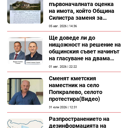
първоначалната оценка
на имота, който Община
Силистра заменя за
спирка, показват
05 авг. 2026 | 14:36
документи
Ще доведе ли до
нищожност на решение на
общинския съвет начинът
на гласуване на двама
съветници в Силистра?
01 авг. 2026 | 22:22
Сменят кметския
наместник на село
Попкралево, селото
протестира(Видео)
31 юли 2026 | 12:31
Разпространението на
дезинформацията на