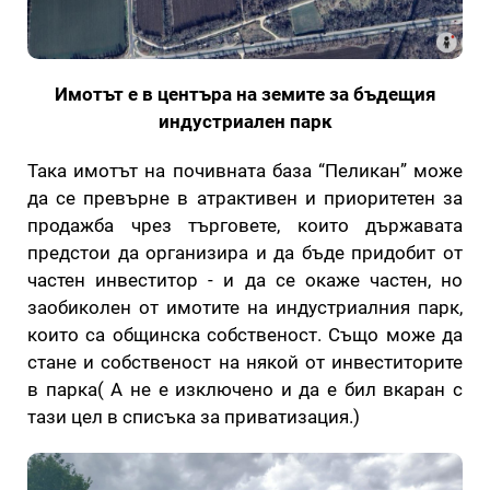
Имотът е в центъра на земите за бъдещия
индустриален парк
Така имотът на почивната база “Пеликан” може
да се превърне в атрактивен и приоритетен за
продажба чрез търговете, които държавата
предстои да организира и да бъде придобит от
частен инвеститор - и да се окаже частен, но
заобиколен от имотите на индустриалния парк,
които са общинска собственост. Също може да
стане и собственост на някой от инвеститорите
в парка( А не е изключено и да е бил вкаран с
тази цел в списъка за приватизация.)