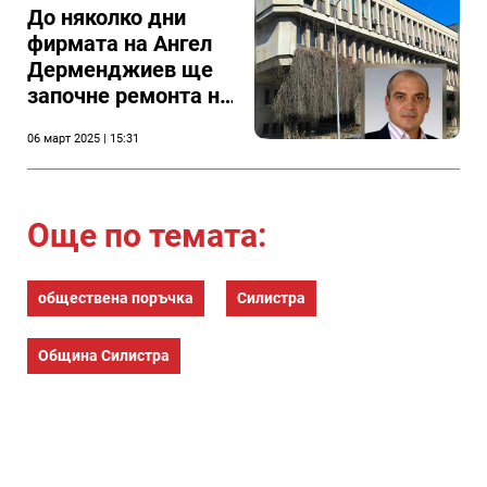
До няколко дни
фирмата на Ангел
Дерменджиев ще
започне ремонта на
младежкия дом в
06 март 2025 | 15:31
Силистра
Още по темата:
обществена поръчка
Силистра
Община Силистра