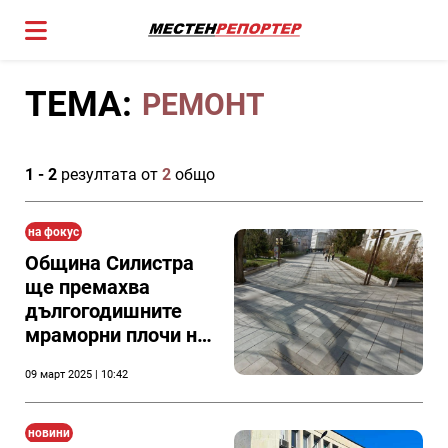
ТЕМА:
РЕМОНТ
1 - 2
резултата от
2
общо
на фокус
Община Силистра
ще премахва
дългогодишните
мраморни плочи на
централния
09 март 2025 | 10:42
площад и ще ги
заменя с камeнни
новини