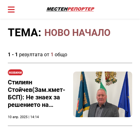
ТЕМА:
НОВО НАЧАЛО
1 - 1
резултата от
1
общо
новини
Стилиян
Стойчев(Зам.кмет-
БСП): Не знаех за
решението на
Александър
10 апр. 2025 | 14:14
Сабанов, засега не
мисля да подавам
оставка - другата