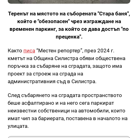
Теренът на мястото на съборената "Стара баня",
който е "обезопасен" чрез изграждане на
временен паркинг, за който се дава достъп "по
преценка".
Както
писа
“Местен репортер”, през 2024 г.
кметът на Община Силистра обяви обществена
поръчка за събаряне на сградата, защото има
проект за строеж на сграда на
административния съд в Силистра.
След събарянето на сградата пространството
беше асфалтирано и на него сега паркират
неизвестни собственици на автомобили, които
имат чип за бариерата, поставена в началото на
улицата.