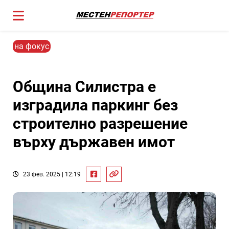
на фокус
Община Силистра е
изградила паркинг без
строително разрешение
върху държавен имот
23 фев. 2025 | 12:19