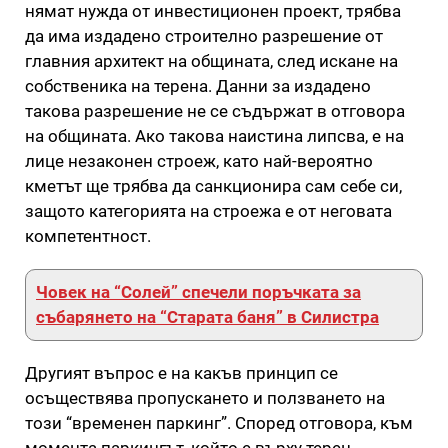
нямат нужда от инвестиционен проект, трябва
да има издадено строително разрешение от
главния архитект на общината, след искане на
собственика на терена. Данни за издадено
такова разрешение не се съдържат в отговора
на общината. Ако такова наистина липсва, е на
лице незаконен строеж, като най-вероятно
кметът ще трябва да санкционира сам себе си,
защото категорията на строежа е от неговата
компетентност.
Човек на “Солей” спечели поръчката за
събарянето на “Старата баня” в Силистра
Другият въпрос е на какъв принцип се
осъществява пропускането и ползването на
този “временен паркинг”. Според отговора, към
момента паркингът, който е върху терен