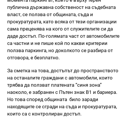
публична държавна собственост на съдебната
власт, се ползва от общината, съда и
прокуратурата, като всяка от тези организации
сама преценява на кого от служителите си да
даде достъп. По-голямата част от автомобилите
са частни и не пише кой по какви критерии
ползва паркинга, но доколкото се разбира от
отговора, е безплатно.
За сметка на това, достъпът до пространството
на останалите граждани с автомобили, които
трябва да ползват платената “синя зона”
наоколо, е забранен с Пътен знак В1 и бариера.
Но това според общината било заради
находящите се сгради на съда и прокуратурата,
които са с контролиран достъп.