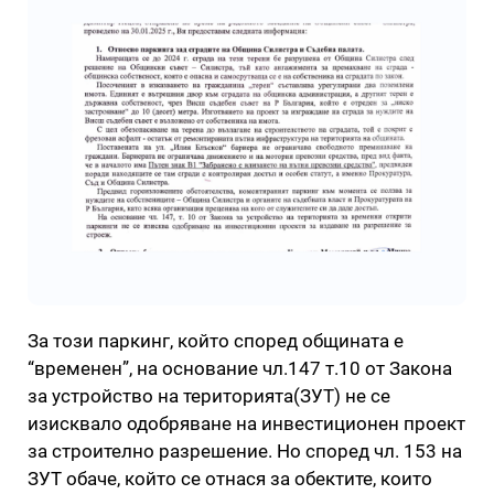
За този паркинг, който според общината е
“временен”, на основание чл.147 т.10 от Закона
за устройство на територията(ЗУТ) не се
изисквало одобряване на инвестиционен проект
за строително разрешение. Но според чл. 153 на
ЗУТ обаче, който се отнася за обектите, които