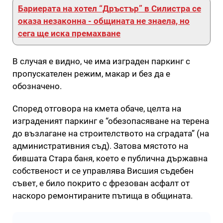
Бариерата на хотел “Дръстър” в Силистра се
оказа незаконна - общината не знаела, но
сега ще иска премахване
В случая е видно, че има изграден паркинг с
пропускателен режим, макар и без да е
обозначено.
Според отговора на кмета обаче, целта на
изграденият паркинг е “обезопасяване на терена
до възлагане на строителството на сградата” (на
административния съд). Затова мястото на
бившата Стара баня, което е публична държавна
собственост и се управлява Висшия съдебен
съвет, е било покрито с фрезован асфалт от
наскоро ремонтираните пътища в общината.