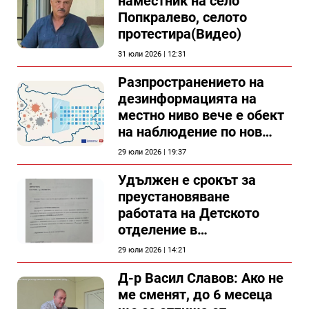
наместник на село
Попкралево, селото
протестира(Видео)
31 юли 2026 | 12:31
Разпространението на
дезинформацията на
местно ниво вече е обект
на наблюдение по нов
проект
29 юли 2026 | 19:37
Удължен е срокът за
преустановяване
работата на Детското
отделение в
силистренската болница
29 юли 2026 | 14:21
Д-р Васил Славов: Ако не
ме сменят, до 6 месеца