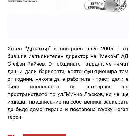
Хотел “Дръстър” е построен през 2005 г. от
бившия изпълнителен директор на “Меком” АД
Стефан Райчев. От общината твърдят, че нямат
данни дали бариерата, която функционира там
от години, някога да е работила - тоест дали е
била използвана за затваряне на
пространството по ул.”Минчо Лъсков, но че ще
издадат предписание на собственика бариерата
да бъде демонтирана и поставена върху негов
терен.