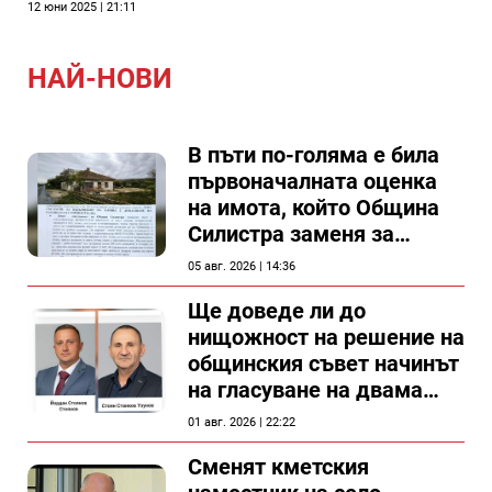
12 юни 2025 | 21:11
НАЙ-НОВИ
В пъти по-голяма е била
първоначалната оценка
на имота, който Община
Силистра заменя за
спирка, показват
05 авг. 2026 | 14:36
документи
Ще доведе ли до
нищожност на решение на
общинския съвет начинът
на гласуване на двама
съветници в Силистра?
01 авг. 2026 | 22:22
Сменят кметския