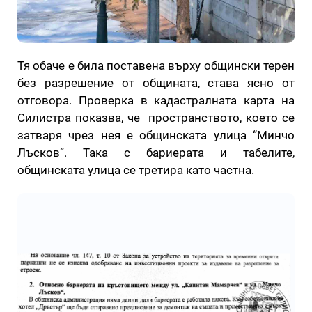
Тя обаче е била поставена върху общински терен
без разрешение от общината, става ясно от
отговора. Проверка в кадастралната карта на
Силистра показва, че пространството, което се
затваря чрез нея е общинската улица “Минчо
Лъсков”. Така с бариерата и табелите,
общинската улица се третира като частна.