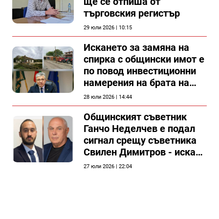
ще се отпиша от
търговския регистър
29 юли 2026 | 10:15
Искането за замяна на
спирка с общински имот е
по повод инвестиционни
намерения на брата на
председателя на
28 юли 2026 | 14:44
Общински съвет Силистра
Общинският съветник
Ганчо Неделчев е подал
сигнал срещу съветника
Свилен Димитров - иска
етичната комисия на
27 юли 2026 | 22:04
общинския съвет да го
разгледа