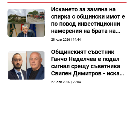
Искането за замяна на
спирка с общински имот е
по повод инвестиционни
намерения на брата на
председателя на
28 юли 2026 | 14:44
Общински съвет Силистра
Общинският съветник
Ганчо Неделчев е подал
сигнал срещу съветника
Свилен Димитров - иска
етичната комисия на
27 юли 2026 | 22:04
общинския съвет да го
разгледа