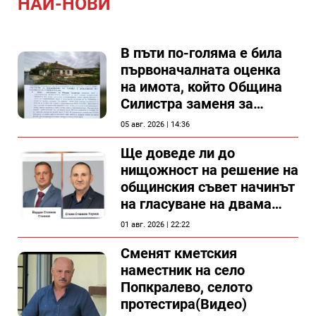
НАЙ-НОВИ
В пъти по-голяма е била
първоначалната оценка
на имота, който Община
Силистра заменя за
спирка, показват
05 авг. 2026 | 14:36
документи
Ще доведе ли до
нищожност на решение на
общинския съвет начинът
на гласуване на двама
съветници в Силистра?
01 авг. 2026 | 22:22
Сменят кметския
наместник на село
Попкралево, селото
протестира(Видео)