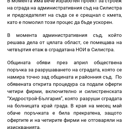
В момента има вече изработен проект за строеж
на сграда на административния съд на Силистра
и председателят на съда се е срещнал с кмета,
като е помолил този процес да бъде ускорен.
В момента административния съд, който
решава дела от цялата област, се помещава на
четвъртия етаж в сградатана НОИ в Силистра.
Общината обяви през април обществена
поръчка за разрушаването на сградата, която се
намира точно зад общината и районния съд. По
обявената открита процедура са подали оферти
четири фирми, включително и силистренската
“Хидрострой-България”, която разруши сградата
на болницата край града. В края на месец май
обаче поръчката е била прекратена, защото
офертите и на четирите фирми не отговаряли на
изискванията.