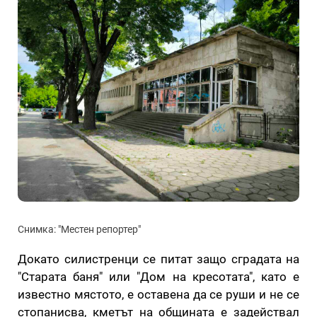
Снимка: "Местен репортер"
Докато силистренци се питат защо сградата на
"Старата баня" или "Дом на кресотата", като е
известно мястото, е оставена да се руши и не се
стопанисва, кметът на общината е задействал