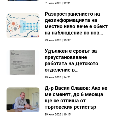
31 юли 2026 | 12:31
Разпространението на
дезинформацията на
местно ниво вече е обект
на наблюдение по нов
проект
29 юли 2026 | 19:37
Удължен е срокът за
преустановяване
работата на Детското
отделение в
силистренската болница
29 юли 2026 | 14:21
Д-р Васил Славов: Ако не
ме сменят, до 6 месеца
ще се отпиша от
търговския регистър
29 юли 2026 | 10:15