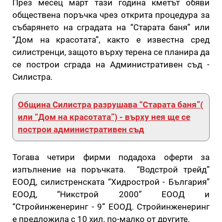
През месец март тази година кметът обяви
обществена поръчка чрез открита процедура за
събарянето на сградата на “Старата баня” или
“Дом на красотата”, както е известна сред
силистренци, защото върху терена се планира да
се построи сграда на Административен съд -
Силистра.
Община Силистра разрушава “Старата баня”(
или “Дом на красотата”) - върху нея ще се
построи административен съд
Тогава четири фирми подадоха оферти за
изпълнение на поръчката. “Водстрой трейд”
ЕООД, силистренската “Хидрострой - България”
ЕООД, “Никстрой 2000” ЕООД и
“Стройинженеринг - 9” ЕООД. Стройинженеринг
е предложила с 10 хил. по-малко от другите.