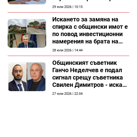
29 юли 2026 | 10:15
Искането за замяна на
спирка с общински имот е
по повод инвестиционни
намерения на брата на
председателя на
28 юли 2026 | 14:44
Общински съвет Силистра
Общинският съветник
Ганчо Неделчев е подал
сигнал срещу съветника
Свилен Димитров - иска
етичната комисия на
27 юли 2026 | 22:04
общинския съвет да го
разгледа