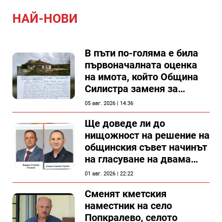
НАЙ-НОВИ
В пъти по-голяма е била
първоначалната оценка
на имота, който Община
Силистра заменя за
спирка, показват
05 авг. 2026 | 14:36
документи
Ще доведе ли до
нищожност на решение на
общинския съвет начинът
на гласуване на двама
съветници в Силистра?
01 авг. 2026 | 22:22
Сменят кметския
наместник на село
Попкралево, селото