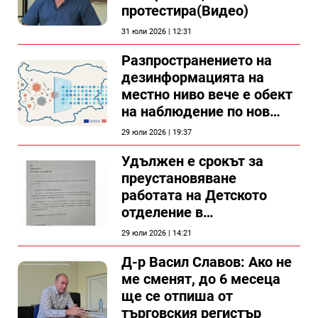
протестира(Видео)
31 юли 2026 | 12:31
Разпространението на
дезинформацията на
местно ниво вече е обект
на наблюдение по нов
проект
29 юли 2026 | 19:37
Удължен е срокът за
преустановяване
работата на Детското
отделение в
силистренската болница
29 юли 2026 | 14:21
Д-р Васил Славов: Ако не
ме сменят, до 6 месеца
ще се отпиша от
търговския регистър