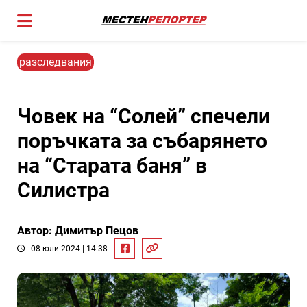
разследвания
Човек на “Солей” спечели
поръчката за събарянето
на “Старата баня” в
Силистра
Автор: Димитър Пецов
08 юли 2024 | 14:38