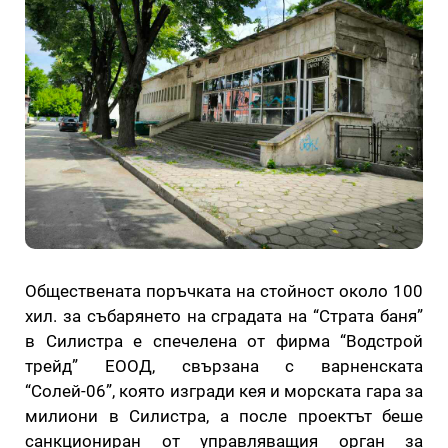
Обществената поръчката на стойност около 100
хил. за събарянето на сградата на “Страта баня”
в Силистра е спечелена от фирма “Водстрой
трейд” ЕООД, свързана с варненската
“Солей-06”, която изгради кея и морската гара за
милиони в Силистра, а после проектът беше
санкциониран от управляващия орган за