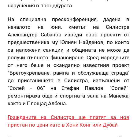
нарушения в процедурата.
На специална пресконференция, дадена в
началото на юни, кметът на Силистра
Александър Сабанов изреди евро проекти от
предшественика му Юлиян Найденов, по които
са наложени санкции и общината не може да
получи пълното финансиране. Сред изредените
от него беше и скандално известния проект
“Брегоукрепване, рампа и обслужваща сграда”
до пристанището в Силистра, изпълнени от
“Солей - 06” на Стефан Павлов. "Солей"
ремонтираха още и спортната зала на Манежа,
както и Площад Албена.
Гражданите на Силистра ще платят за нов
пристан по цени като в Хонк Конг или Дубай