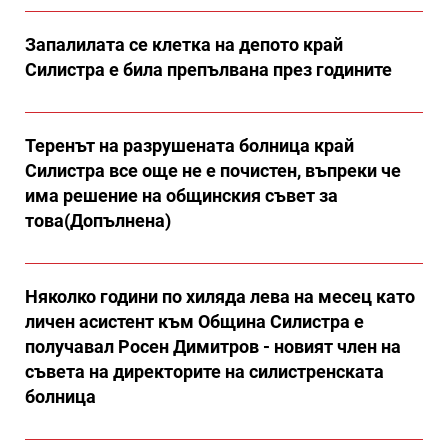
Запалилата се клетка на депото край
Силистра е била препълвана през годините
Теренът на разрушената болница край
Силистра все още не е почистен, въпреки че
има решение на общинския съвет за
това(Допълнена)
Няколко години по хиляда лева на месец като
личен асистент към Община Силистра е
получавал Росен Димитров - новият член на
съвета на директорите на силистренската
болница