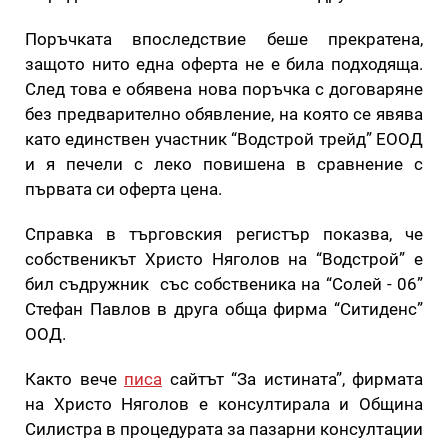
Поръчката впоследствие беше прекратена,
защото нито една оферта не е била подходяща.
След това е обявена нова поръчка с договаряне
без предварително обявление, на която се явява
като единствен участник “Водстрой трейд” ЕООД
и я печели с леко повишена в сравнение с
първата си оферта цена.
Справка в търговския регистър показва, че
собственикът Христо Няголов на “Водстрой” е
бил съдружник със собственика на “Солей - 06”
Стефан Павлов в друга обща фирма “Ситиденс”
ООД.
Както вече
писа
сайтът “За истината”, фирмата
на Христо Няголов е консултирала и Община
Силистра в процедурата за пазарни консултации