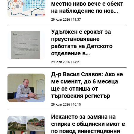
местно ниво вече е обект
на наблюдение по нов
проект
29 юли 2026 | 19:37
Удължен е срокът за
преустановяване
работата на Детското
отделение в
силистренската болница
29 юли 2026 | 14:21
Д-р Васил Славов: Ако не
ме сменят, до 6 месеца
ще се отпиша от
търговския регистър
29 юли 2026 | 10:15
Искането за замяна на
спирка с общински имот е
по повод инвестиционни