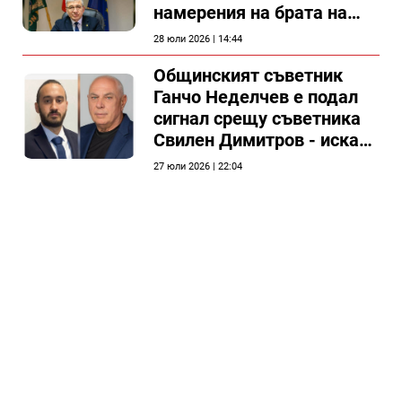
намерения на брата на
председателя на
28 юли 2026 | 14:44
Общински съвет Силистра
Общинският съветник
Ганчо Неделчев е подал
сигнал срещу съветника
Свилен Димитров - иска
етичната комисия на
27 юли 2026 | 22:04
общинския съвет да го
разгледа