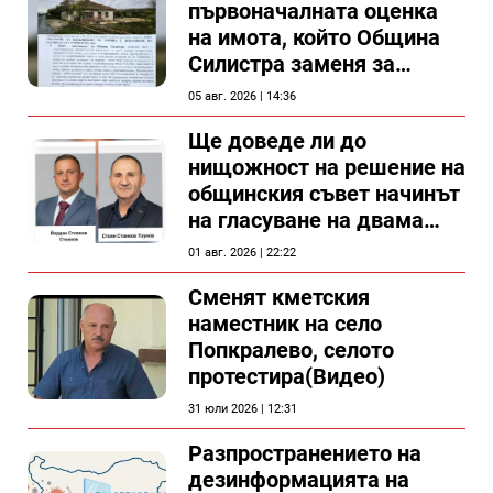
първоначалната оценка
на имота, който Община
Силистра заменя за
спирка, показват
05 авг. 2026 | 14:36
документи
Ще доведе ли до
нищожност на решение на
общинския съвет начинът
на гласуване на двама
съветници в Силистра?
01 авг. 2026 | 22:22
Сменят кметския
наместник на село
Попкралево, селото
протестира(Видео)
31 юли 2026 | 12:31
Разпространението на
дезинформацията на