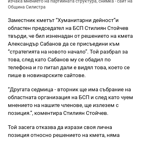
изчака мнението на партийната структура, снимка - сайт на
Община Силистра
Заместник кметът “Хуманитарни дейност”и
областен председател на БСП Стилиян Стойчев
твърди, че бил изненадан от решението на кмета
Александър Сабанов да се присъедини към
“стратегията на новото начало”. Той разбрал за
това, след като Сабанов му се обадил по
телефона и го питал дали е видял това, което се
пише в новинарските сайтове.
“Другата седмица - вторник ще има събрание на
областната организация на БСП и след като чуем
мнението на нашите членове, ще излезем с
позиция.”, коментира Стилиян Стойчев.
Той засега отказва да изрази своя лична
позиция относно решението на кмета, няма