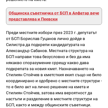
Общинска съветничка от БСП в Алфатар вече
представлява и Пеевски
Преди местните избори през 2023 г. депутатът
от БСП Борислав Гуцанов лично дойде в
Силистра да подкрепи кандидатурата на
Александър Сабанов. Местната структура на
БСП направи това безусловно и без да има
някакво споразумение сррещу какво дава
подкрепата за новия кмет. Назначаването на
Стилиян Стойчев в кметсткия екип също не било
координирано и одобрено с местните структури -
то е било акт на лично решение на кмета и
Стилиян Стойчев, затова има вероятност да
настъпи и разделение в местните структури на
БСП, както и между общинските съветници.