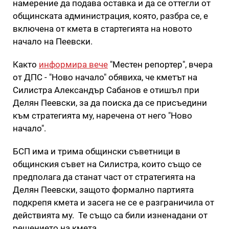
намерение да подава оставка и да се оттегли от
общинската администрация, която, разбра се, е
включена от кмета в стартегията на новото
начало на Пеевски.
Както
информира вече
"Местен репортер", вчера
от ДПС - "Ново начало" обявиха, че кметът на
Силистра Александър Сабанов е отишъл при
Делян Пеевски, за да поиска да се присъедини
към стратегията му, наречена от него "Ново
начало".
БСП има и трима общински съветници в
общинския съвет на Силистра, които също се
предполага да станат част от стратегията на
Делян Пеевски, защото формално партията
подкрепя кмета и засега не се е разграничила от
действията му. Те също са били изненадани от
решението на кмета.