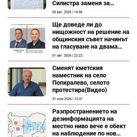
Силистра заменя за
спирка, показват
05 авг. 2026 | 14:36
документи
Ще доведе ли до
нищожност на решение на
общинския съвет начинът
на гласуване на двама
съветници в Силистра?
01 авг. 2026 | 22:22
Сменят кметския
наместник на село
Попкралево, селото
протестира(Видео)
31 юли 2026 | 12:31
Разпространението на
дезинформацията на
местно ниво вече е обект
на наблюдение по нов