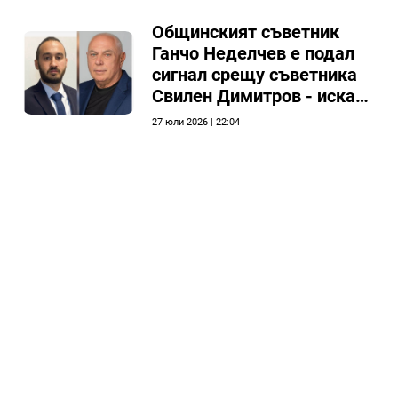
Общински съвет Силистра
Общинският съветник
Ганчо Неделчев е подал
сигнал срещу съветника
Свилен Димитров - иска
етичната комисия на
27 юли 2026 | 22:04
общинския съвет да го
разгледа