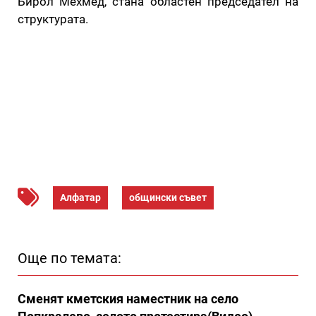
Бирол Мехмед, стана областен председател на
структурата.
Алфатар
общински съвет
Още по темата:
Сменят кметския наместник на село