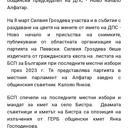
общински председател на ДПС - Ново начало
Алфатар.
На 8 март Силвия Гроздева участва и в събитие с
раздаване на цветя на жените от името на ДПС -
Ново начало и присъства на снимките,
публикувани от областната организация на
партията на Пеевски. Силвия Гроздева беше
издигната от гражданската квота на листата на
БСП за България при последните местни избори
през 2023 г. Тя представлява партията в
местния парламент на Алфатар заедно с
общинския съветник Калоян Янков.
БСП спечели на последните местни избори и
мандат за кмет на село Бистра. Двамата
съветници и кметът на Бистра са опозиция на
излъчения от ГЕРБ общински кмет Янка
Господинова.