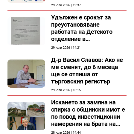
проект
29 юли 2026 | 19:37
Удължен е срокът за
преустановяване
работата на Детското
отделение в
силистренската болница
29 юли 2026 | 14:21
Д-р Васил Славов: Ако не
ме сменят, до 6 месеца
ще се отпиша от
търговския регистър
29 юли 2026 | 10:15
Искането за замяна на
спирка с общински имот е
по повод инвестиционни
намерения на брата на
председателя на
28 юли 2026 | 14:44