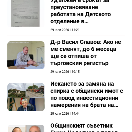
преустановяване
работата на Детското
отделение в
силистренската болница
29 юли 2026 | 14:21
Д-р Васил Славов: Ако не
ме сменят, до 6 месеца
ще се отпиша от
търговския регистър
29 юли 2026 | 10:15
Искането за замяна на
спирка с общински имот е
по повод инвестиционни
намерения на брата на
председателя на
28 юли 2026 | 14:44
Общински съвет Силистра
Общинският съветник