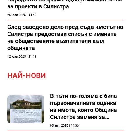
за проекти в Силистра
25 юли 2025 | 14:46
След заведено дело пред съда кметът на
Силистра предостави списък с имената
на обществените възпитатели към
общината
12 юни 2025 | 21:11
НАЙ-НОВИ
В пъти по-голяма е била
първоначалната оценка
на имота, който Община
Силистра заменя за
спирка, показват
05 авг. 2026 | 14:36
документи