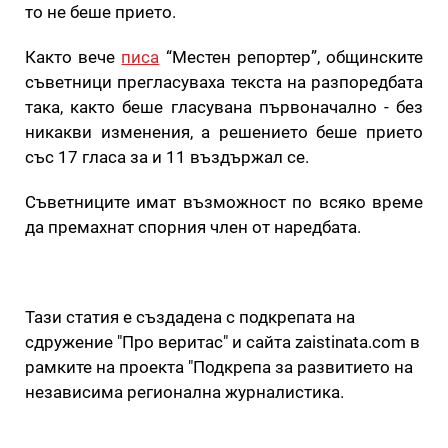
то не беше прието.
Както вече
писа
“Местен репортер”, общинските
съветници прегласуваха текста на разпоредбата
така, както беше гласувана първоначално - без
никакви изменения, а решението беше прието
със 17 гласа за и 11 въздържал се.
Съветниците имат възможност по всяко време
да премахнат спорния член от наредбата.
Тази статия е създадена с подкрепата на
сдружение "Про веритас" и сайта zaistinata.com в
рамките на проекта "Подкрепа за развитието на
независима регионална журналистика.