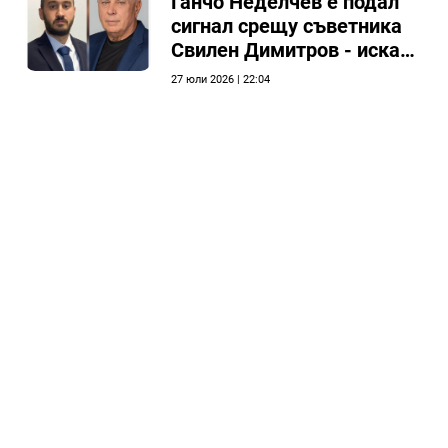
Ганчо Неделчев е подал
сигнал срещу съветника
Свилен Димитров - иска
етичната комисия на
27 юли 2026 | 22:04
общинския съвет да го
разгледа