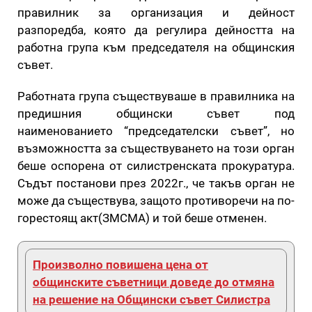
правилник за организация и дейност
разпоредба, която да регулира дейността на
работна група към председателя на общинския
съвет.
Работната група съществуваше в правилника на
предишния общински съвет под
наименованието “председателски съвет”, но
възможността за съществуването на този орган
беше оспорена от силистренската прокуратура.
Съдът постанови през 2022г., че такъв орган не
може да съществува, защото противоречи на по-
горестоящ акт(ЗМСМА) и той беше отменен.
Произволно повишена цена от
общинските съветници доведе до отмяна
на решение на Общински съвет Силистра