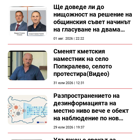
Ще доведе ли до
нищожност на решение на
общинския съвет начинът
на гласуване на двама
съветници в Силистра?
01 авг. 2026 | 22:22
Сменят кметския
наместник на село
Попкралево, селото
протестира(Видео)
31 юли 2026 | 12:31
Разпространението на
дезинформацията на
местно ниво вече е обект
на наблюдение по нов
проект
29 юли 2026 | 19:37
Удължен е срокът за