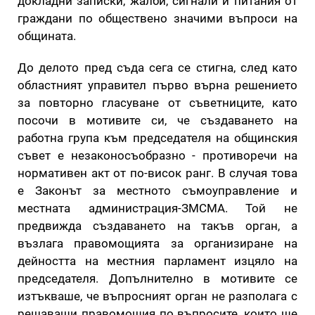
докладни записки, жалби, сигнали и питания от
граждани по обществено значими въпроси на
общината.
До делото пред съда сега се стигна, след като
областният управител първо върна решението
за повторно гласуване от съветниците, като
посочи в мотивите си, че създаването на
работна група към председателя на общинския
съвет е незаконосъобразно - противоречи на
нормативен акт от по-висок ранг. В случая това
е Законът за местното съмоуправление и
местната администрация-ЗМСМА. Той не
предвижда създаването на такъв орган, а
възлага правомощията за организиране на
дейността на местния парламент изцяло на
председателя. Допълнително в мотивите се
изтъкваше, че въпросният орган не разполага с
решаващи правомощия по въпросите, които ще