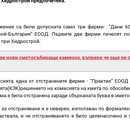
Хидрострой предпочетена.
жения са били допуснати само три фирми: “Дани 60
ой-България” ЕООД. Първите две фирми печелят по
т при Хидрострой.
ри нови сметосъбиращи камиона, въпреки че още не 
сията, една от отстранените фирми - “Практик” ЕООД
ята(КЗК)решението на комисията на кмета по обособен
рма е била отстранена заради сбърканата буква в името
 за отстраняване и е неверен, използван по формален
аствала, и че отстраняването е било целенасочено и