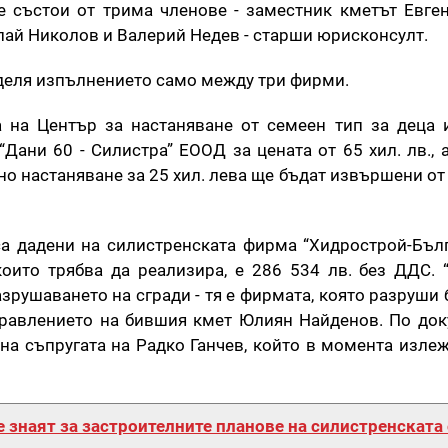
е състои от трима членове - заместник кметът Евген
лай Николов и Валерий Недев - старши юрисконсулт.
еделя изпълнението само между три фирми.
а на Център за настаняване от семеен тип за деца
Дани 60 - Силистра” ЕООД за цената от 65 хил. лв., 
но настаняване за 25 хил. лева ще бъдат извършени от
а дадени на силистренската фирма “Хидрострой-Бъл
които трябва да реализира, е 286 534 лв. без ДДС. 
зрушаването на сгради - тя е фирмата, която разруши 
правлението на бившия кмет Юлиян Найденов. По док
 на съпругата на Радко Ганчев, който в момента изле
е знаят за застроителните планове на силистренската