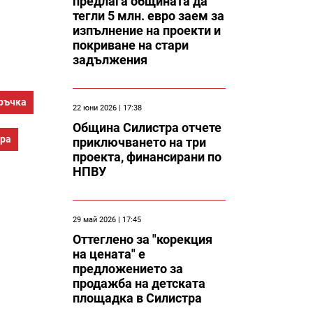
предлага общината да
тегли 5 млн. евро заем за
изпълнение на проекти и
покриване на стари
задължения
ръчка
22 юни 2026 | 17:38
Община Силистра отчете
тра
приключването на три
проекта, финансирани по
НПВУ
29 май 2026 | 17:45
Оттеглено за "корекция
на цената" е
предложението за
продажба на детската
площадка в Силистра