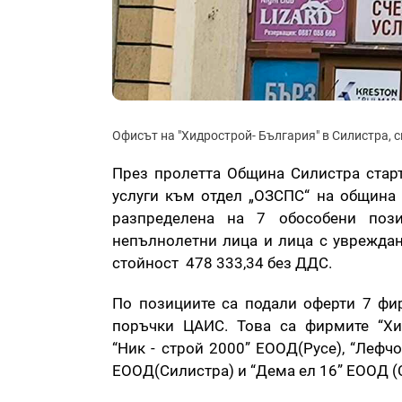
Офисът на "Хидрострой- България" в Силистра, с
През пролетта Община Силистра старт
услуги към отдел „ОЗСПС“ на община 
разпределена на 7 обособени пози
непълнолетни лица и лица с увреждан
стойност 478 333,34 без ДДС.
По позициите са подали оферти 7 фи
поръчки ЦАИС. Това са фирмите “Хид
“Ник - строй 2000” ЕООД(Русе), “Лефч
ЕООД(Силистра) и “Дема ел 16” ЕООД (