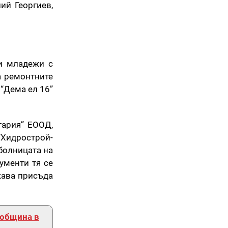
ий Георгиев,
 и младежи с
а ремонтните
 “Дема ел 16”
гария” ЕООД,
“Хидрострой-
болницата на
ументи тя се
жава присъда
 община в