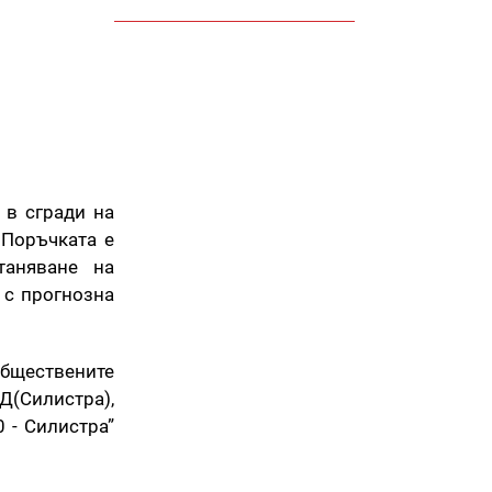
 в сгради на
 Поръчката е
таняване на
 с прогнозна
обществените
Д(Силистра),
 - Силистра”