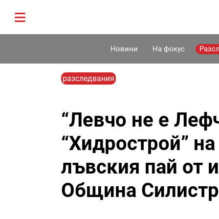
Новини
На фокус
Разс
разследвания
“Левчо не е Лефч
“Хидрострой” на
лъвския пай от 
Община Силистр