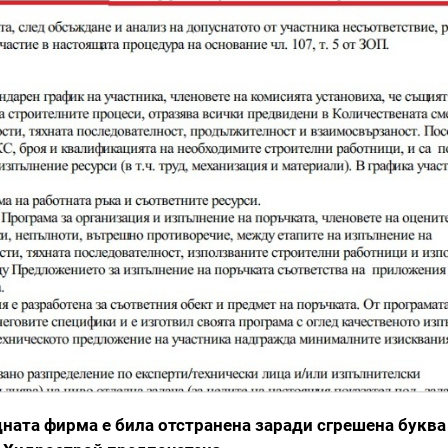
дната фирма е била отстранена заради сгрешена буква 