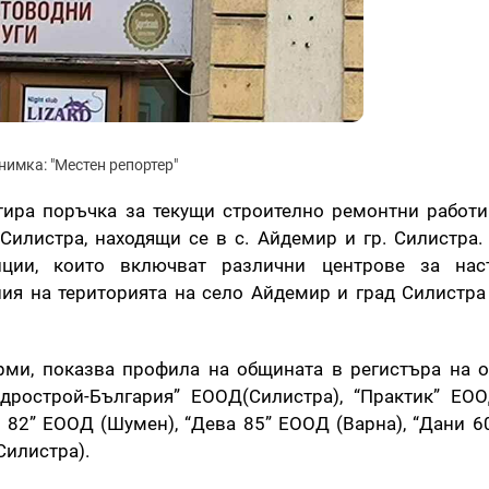
нимка: "Местен репортер"
ира поръчка за текущи строително ремонтни работи
Силистра, находящи се в с. Айдемир и гр. Силистра.
ции, които включват различни центрове за нас
ия на територията на село Айдемир и град Силистра
рми, показва профила на общината в регистъра на 
рострой-България” ЕООД(Силистра), “Практик” ЕОО
о 82” ЕООД (Шумен), “Дева 85” ЕООД (Варна), “Дани 60
Силистра).