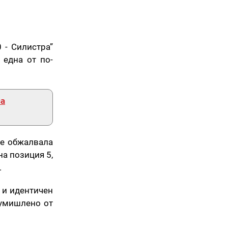
 - Силистра”
 една от по-
са
 е обжалвала
а позиция 5,
.
 и идентичен
 умишлено от