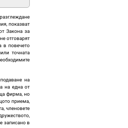
 разглеждане
ия, показват
от Закона за
 не отговарят
а в повечето
чили точната
необходимите
 подаване на
а на една от
ща фирма, но
щото приема,
а, членовете
дружеството,
 е записано в