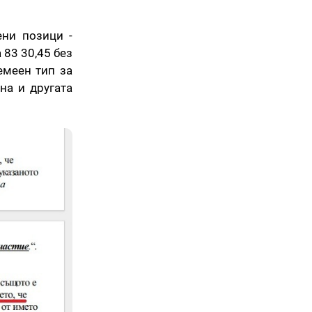
ени позици -
 83 30,45 без
емеен тип за
на и другата