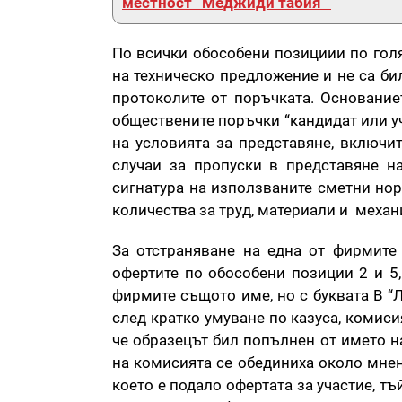
местност “Меджиди табия”
По всички обособени позициии по голя
на техническо предложение и не са би
протоколите от поръчката. Основаниет
обществените поръчки “кандидат или уч
на условията за представяне, включит
случаи за пропуски в представяне на
сигнатура на използваните сметни но
количества за труд, материали и механ
За отстраняване на една от фирмите
офертите по обособени позиции 2 и 5
фирмите същото име, но с буквата В “
след кратко умуване по казуса, комис
че образецът бил попълнен от името н
на комисията се обединиха около мнен
което е подало офертата за участие, тъ