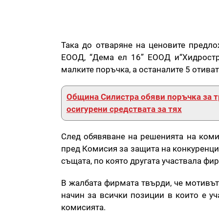
Така до отваряне на ценовите предло
ЕООД, “Дема ел 16” ЕООД и“Хидростр
малките поръчка, а останалите 5 отива
Община Силистра обяви поръчка за т
осигурени средствата за тях
След обявяване на решенията на коми
пред Комисия за защита на конкуренци
същата, по която другата участвала фи
В жалбата фирмата твърди, че мотивът
начин за всички позиции в които е уч
комисията.