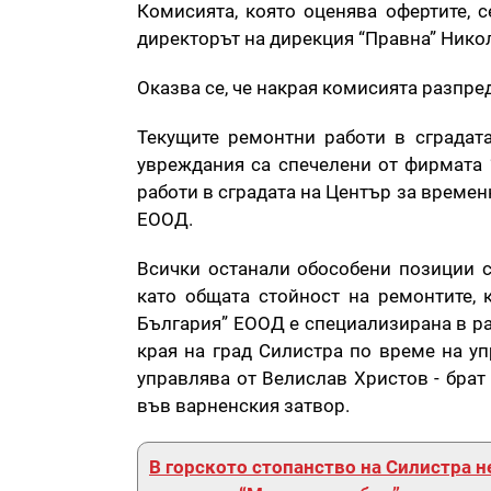
Комисията, която оценява офертите, с
директорът на дирекция “Правна” Нико
Оказва се, че накрая комисията разпр
Текущите ремонтни работи в сградат
увреждания са спечелени от фирмата “
работи в сградата на Център за времен
ЕООД.
Всички останали обособени позиции с
като общата стойност на ремонтите, 
България” ЕООД е специализирана в ра
края на град Силистра по време на у
управлява от Велислав Христов - брат
във варненския затвор.
В горското стопанство на Силистра н