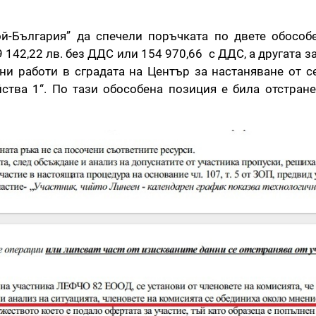
й-България” да спечели поръчката по двете обособ
 142,22 лв. без ДДС или 154 970,66 с ДДС, а другата за
ни работи в сградата на Център за настаняване от с
ства 1“. По тази обособена позиция е била отстране