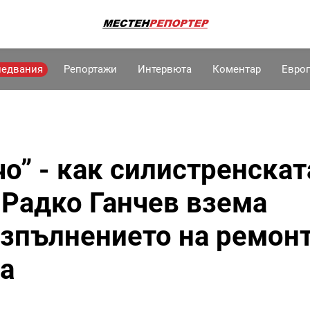
ледвания
Репортажи
Интервюта
Коментар
Евро
о” - как силистренскат
 Радко Ганчев взема
изпълнението на ремонт
а