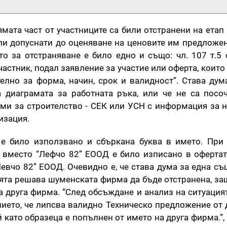
мата част от участниците са били отстранени на етап
ли допуснати до оценяване на ценовите им предложен
о за отстраняване е било едно и също: чл. 107 т.5 
астник, подал заявление за участие или оферта, които
елно за форма, начин, срок и валидност”. Става дум
 диаграмата за работната ръка, или че не са посо
рми за строителство - СЕК или УСН с информация за 
изация.
 е било използвано и сбъркана буква в името. При
, вместо “Лефчо 82” ЕООД е било изписано в офертат
Левчо 82” ЕООД. Очевидно е, че става дума за една съ
ията решава шуменската фирма да бъде отстранена, за
а друга фирма. “След обсъждане и анализ на ситуацият
ието, че липсва валидно Техническо предложение от 
й като образеца е попълнен от името на друга фирма.”,