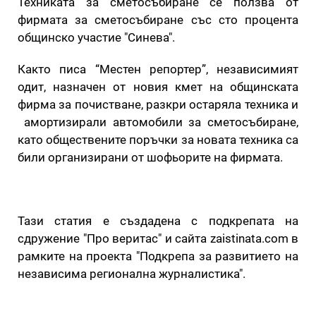
Техниката за сметосъбиране се ползва от
фирмата за сметосъбиране със сто процента
общинско участие "Синева".
Както писа “Местен репортер”, независимият
одит, назначен от новия кмет на общинската
фирма за почистване, разкри остаряла техника и
амортизирали автомобили за сметосъбиране,
като обществените поръчки за новата техника са
били организирани от шофьорите на фирмата.
Тази статия е създадена с подкрепата на
сдружение "Про веритас" и сайта zaistinata.com в
рамките на проекта "Подкрепа за развитието на
независима регионална журналистика".