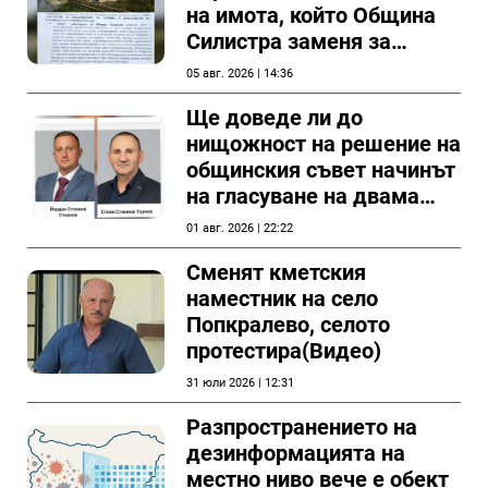
на имота, който Община
Силистра заменя за
спирка, показват
05 авг. 2026 | 14:36
документи
Ще доведе ли до
нищожност на решение на
общинския съвет начинът
на гласуване на двама
съветници в Силистра?
01 авг. 2026 | 22:22
Сменят кметския
наместник на село
Попкралево, селото
протестира(Видео)
31 юли 2026 | 12:31
Разпространението на
дезинформацията на
местно ниво вече е обект