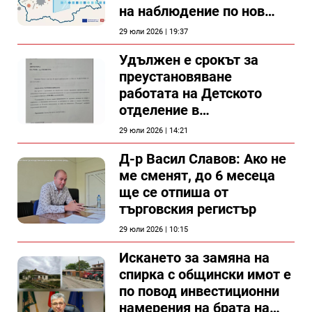
на наблюдение по нов
проект
29 юли 2026 | 19:37
Удължен е срокът за
преустановяване
работата на Детското
отделение в
силистренската болница
29 юли 2026 | 14:21
Д-р Васил Славов: Ако не
ме сменят, до 6 месеца
ще се отпиша от
търговския регистър
29 юли 2026 | 10:15
Искането за замяна на
спирка с общински имот е
по повод инвестиционни
намерения на брата на