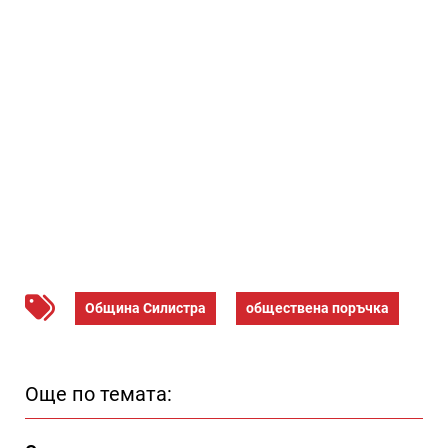
Община Силистра
обществена поръчка
Още по темата: