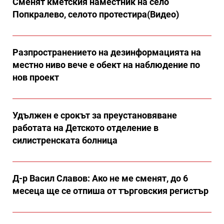
Сменят кметския наместник на село
Попкралево, селото протестира(Видео)
Разпространението на дезинформацията на
местно ниво вече е обект на наблюдение по
нов проект
Удължен е срокът за преустановяване
работата на Детското отделение в
силистренската болница
Д-р Васил Славов: Ако не ме сменят, до 6
месеца ще се отпиша от търговския регистър