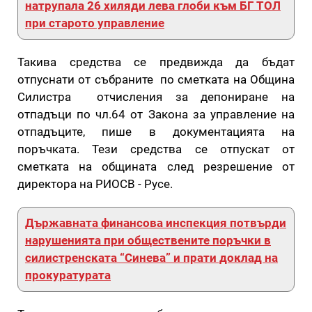
натрупала 26 хиляди лева глоби към БГ ТОЛ
при старото управление
Такива средства се предвижда да бъдат
отпуснати от събраните по сметката на Община
Силистра отчисления за депониране на
отпадъци по чл.64 от Закона за управление на
отпадъците, пише в документацията на
поръчката. Тези средства се отпускат от
сметката на общината след резрешение от
директора на РИОСВ - Русе.
Държавната финансова инспекция потвърди
нарушенията при обществените поръчки в
силистренската “Синева” и прати доклад на
прокуратурата