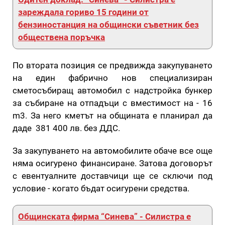
зареждала гориво 15 години от
бензиностанция на общински съветник без
обществена поръчка
По втората позиция се предвижда закупуването
на един фабрично нов специализиран
сметосъбиращ автомобил с надстройка бункер
за събиране на отпадъци с вместимост на - 16
m3. За него кметът на общината е планирал да
даде 381 400 лв. без ДДС.
За закупуването на автомобилите обаче все още
няма осигурено финансиране. Затова договорът
с евентуалните доставчици ще се сключи под
условие - когато бъдат осигурени средства.
Общинската фирма “Синева” - Силистра е