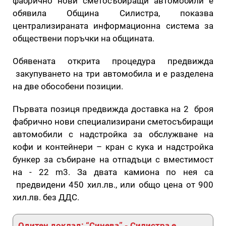
фабрично нови сметосъбиращи автомобили е
обявила Община Силистра, показва
централизираната информационна система за
обществени поръчки на общината.
Обявената открита процедура предвижда
закупуването на три автомобила и е разделена
на две обособени позиции.
Първата позиця предвижда доставка на 2 броя
фабрично нови специализирани сметосъбиращи
автомобили с надстройка за обслужване на
кофи и контейнери – кран с кука и надстройка
бункер за събиране на отпадъци с вместимост
на - 22 m3. За двата камиона по нея са
предвидени 450 хил.лв., или общо цена от 900
хил.лв. без ДДС.
Одитен доклад: “Синева” - Силистра е