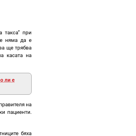
а такса” при
че няма да е
ва ще трябва
а касата на
о ли е
управителя на
ки пациенти.
тниците бяха