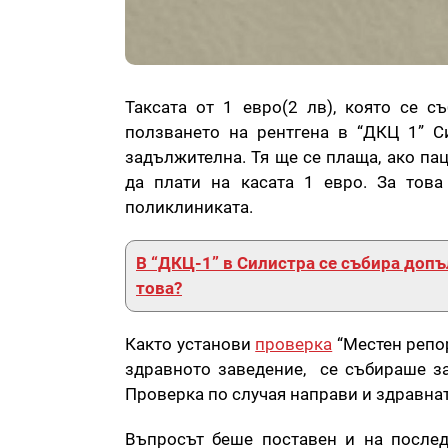
Таксата от 1 евро(2 лв), която се с
ползването на рентгена в “ДКЦ 1” С
задължителна. Тя ще се плаща, ако па
да плати на касата 1 евро. За тов
поликлиниката.
В “ДКЦ-1” в Силистра се събира допъл
това?
Както установи
проверка
“Местен репор
здравното заведение, се събираше за
Проверка по случая направи и здравнат
Въпросът беше поставен и на послед