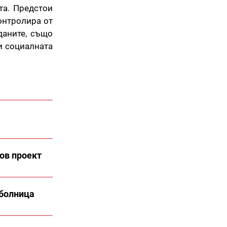
та. Предстои
контролира от
даните, също
и социалната
ов проект
 болница