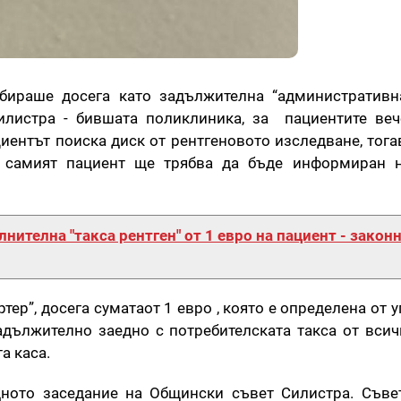
ъбираше досега като задължителна “административн
илистра - бившата поликлиника, за пациентите ве
циентът поиска диск от рентгеновото изследване, тога
а самият пациент ще трябва да бъде информиран н
нителна "такса рентген" от 1 евро на пациент - законн
тер”, досега суматаот 1 евро , която е определена от 
дължително заедно с потребителската такса от всич
а каса.
ното заседание на Общински съвет Силистра. Съве