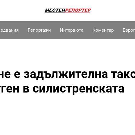
ледвания
Репортажи
Интервюта
Коментар
Евро
не е задължителна так
тген в силистренската