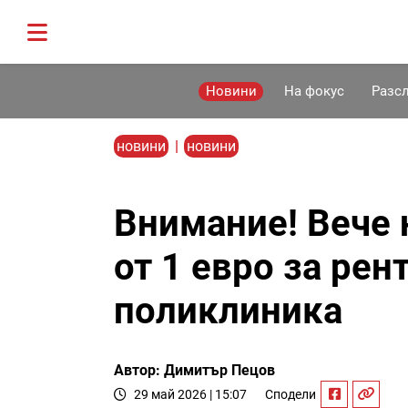
Новини
На фокус
Разс
новини
|
новини
Внимание! Вече 
от 1 евро за рен
поликлиника
Автор: Димитър Пецов
29 май 2026 | 15:07
Сподели