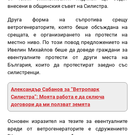
внесени в общинския съвет на Силистра.
Друга форма на съпротива срещу
ветрогенераторите, която беше обсъждана на
срещата, е организирането на протести на
местно ниво. По този повод предложението на
Ивелин Михайлов беше да доведе граждани за
евентуалните протести от други места на
България, които да протестират заедно със
силистренци.
Александър Сабанов за “Ветропарк
Силистра”: Моята работа е да сключа
договори да ми ползват земята
Основен изразител на тезите за евентуалните
вреди от ветрогенераторите е сдружението