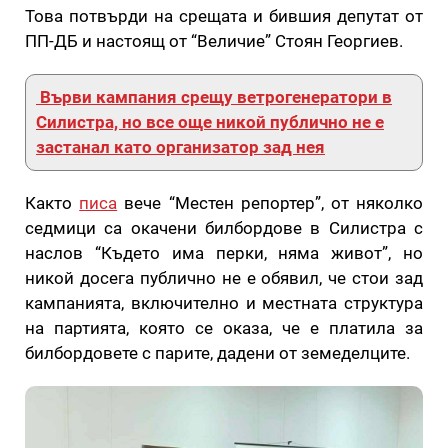
Това потвърди на срещата и бившия депутат от
ПП-ДБ и настоящ от “Величие” Стоян Георгиев.
Върви кампания срещу ветрогенератори в
Силистра, но все още никой публично не е
застанал като организатор зад нея
Както
писа
вече “Местен репортер”, от няколко
седмици са окачени билбордове в Силистра с
наслов “Където има перки, няма живот”, но
никой досега публично не е обявил, че стои зад
кампанията, включително и местната структура
на партията, която се оказа, че е платила за
билбордовете с парите, дадени от земеделците.