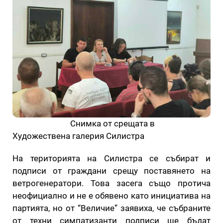
Снимка от срещата в
Художествена галерия Силистра
На територията на Силистра се събират и
подписи от граждани срещу поставянето на
ветрогенератори. Това засега също протича
неофициално и не е обявено като инициатива на
партията, но от “Величие” заявиха, че събраните
от техни симпатизанти подписи ще бъдат