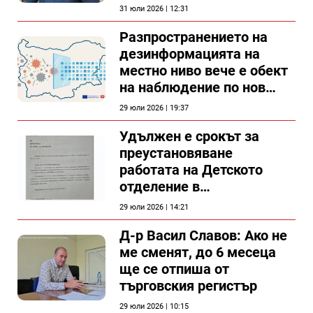
31 юли 2026 | 12:31
Разпространението на
дезинформацията на
местно ниво вече е обект
на наблюдение по нов
проект
29 юли 2026 | 19:37
Удължен е срокът за
преустановяване
работата на Детското
отделение в
силистренската болница
29 юли 2026 | 14:21
Д-р Васил Славов: Ако не
ме сменят, до 6 месеца
ще се отпиша от
търговския регистър
29 юли 2026 | 10:15