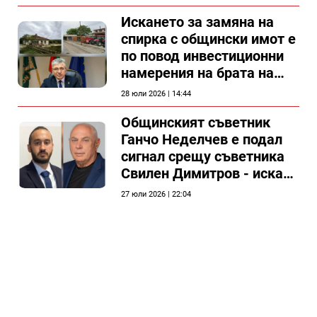
Искането за замяна на
спирка с общински имот е
по повод инвестиционни
намерения на брата на
председателя на
28 юли 2026 | 14:44
Общински съвет Силистра
Общинският съветник
Ганчо Неделчев е подал
сигнал срещу съветника
Свилен Димитров - иска
етичната комисия на
27 юли 2026 | 22:04
общинския съвет да го
разгледа