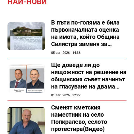
НАЙ-НОВИ
В пъти по-голяма е била
първоначалната оценка
на имота, който Община
Силистра заменя за
спирка, показват
05 авг. 2026 | 14:36
документи
Ще доведе ли до
нищожност на решение на
общинския съвет начинът
на гласуване на двама
съветници в Силистра?
01 авг. 2026 | 22:22
Сменят кметския
наместник на село
Попкралево, селото
протестира(Видео)