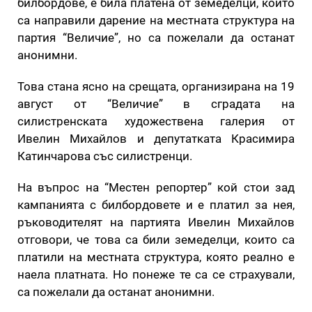
билбордове, е била платена от земеделци, които
са направили дарение на местната структура на
партия “Величие”, но са пожелали да останат
анонимни.
Това стана ясно на срещата, организирана на 19
август от “Величие” в сградата на
силистренската художествена галерия от
Ивелин Михайлов и депутатката Красимира
Катинчарова със силистренци.
На въпрос на “Местен репортер” кой стои зад
кампанията с билбордовете и е платил за нея,
ръководителят на партията Ивелин Михайлов
отговори, че това са били земеделци, които са
платили на местната структура, която реално е
наела платната. Но понеже те са се страхували,
са пожелали да останат анонимни.