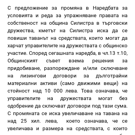
С предложение за промяна в Наредбата за
условията и реда за упражняване правата на
собственост на община Силистра в търговски
дружества, кметът на Силистра иска да се
повиши таванът на средствата, които могат да
харчат управителите на дружествата с общинско
участие. Според сегашната наредба, в чл.13 т.10,
Общинският съвет взема решения за
придобиване, разпореждане и/или сключване
на лизингови договори за дълготрайни
материални активи (само движими вещи) на
стойност над 10 000 лева. Това означава, че
управителите на дружествата могат без
одобрение да сключват договори под тази сума.
С промяната се иска увеличаване на тавана на
над 25 хил. лева, което означава, че се
увеличава и размера на средствата, с които