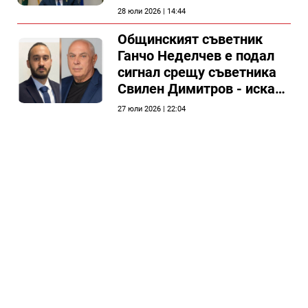
председателя на
28 юли 2026 | 14:44
Общински съвет Силистра
Общинският съветник
Ганчо Неделчев е подал
сигнал срещу съветника
Свилен Димитров - иска
етичната комисия на
27 юли 2026 | 22:04
общинския съвет да го
разгледа