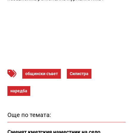
общински съвет
Силистра
наредба
Още по темата:
Сменят кметския наместник на село