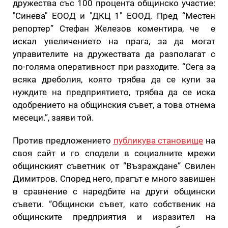
дружества със 100 процента общинско участие:
"Синева" ЕООД и "ДКЦ 1" ЕООД. Пред “Местен
репортер” Стефан Железов коментира, че е
искал увеличението на прага, за да могат
управителите на дружествата да разполагат с
по-голяма оперативност при разходите. “Сега за
всяка дреболия, която трябва да се купи за
нуждите на предприятието, трябва да се иска
одобрението на общинския съвет, а това отнема
месеци.”, заяви той.
Против предложението
публикува становище
на
своя сайт и го сподели в социалните мрежи
общинският съветник от “Възраждане” Свилен
Димитров. Според него, прагът е много завишен
в сравнение с наредбите на други общински
съвети. “Общински съвет, като собственик на
общинските предприятия и изразител на