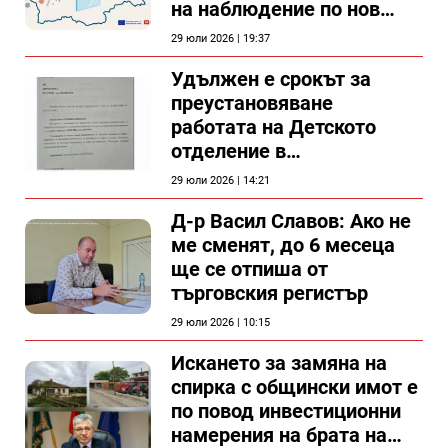
на наблюдение по нов
проект
29 юли 2026 | 19:37
Удължен е срокът за
преустановяване
работата на Детското
отделение в
силистренската болница
29 юли 2026 | 14:21
Д-р Васил Славов: Ако не
ме сменят, до 6 месеца
ще се отпиша от
търговския регистър
29 юли 2026 | 10:15
Искането за замяна на
спирка с общински имот е
по повод инвестиционни
намерения на брата на