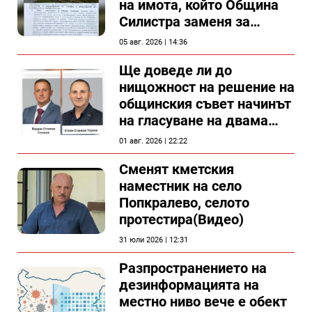
на имота, който Община
Силистра заменя за
спирка, показват
05 авг. 2026 | 14:36
документи
Ще доведе ли до
нищожност на решение на
общинския съвет начинът
на гласуване на двама
съветници в Силистра?
01 авг. 2026 | 22:22
Сменят кметския
наместник на село
Попкралево, селото
протестира(Видео)
31 юли 2026 | 12:31
Разпространението на
дезинформацията на
местно ниво вече е обект