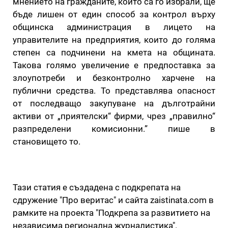
мнението на гражданите, които са го избрали, ще
бъде лишен от един способ за контрол върху
общинска администрация в лицето на
управителите на предприятия, които до голяма
степен са подчинени на кмета на общината.
Такова голямо увеличение е предпоставка за
злоупотреби и безконтролно харчене на
публични средства. То представлява опасност
от последващо закупуване на дълготрайни
активи от „приятелски“ фирми, чрез „правилно“
разпределени комисионни.” пише в
становището то.
Тази статия е създадена с подкрепата на
сдружение "Про веритас" и сайта zaistinata.com в
рамките на проекта "Подкрепа за развитието на
независима регионална журналистика".