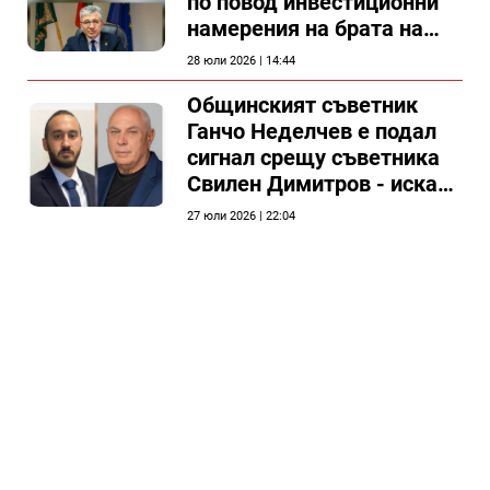
по повод инвестиционни
намерения на брата на
председателя на
28 юли 2026 | 14:44
Общински съвет Силистра
Общинският съветник
Ганчо Неделчев е подал
сигнал срещу съветника
Свилен Димитров - иска
етичната комисия на
27 юли 2026 | 22:04
общинския съвет да го
разгледа