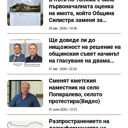
първоначалната оценка
на имота, който Община
Силистра заменя за
спирка, показват
05 авг. 2026 | 14:36
документи
Ще доведе ли до
нищожност на решение на
общинския съвет начинът
на гласуване на двама
съветници в Силистра?
01 авг. 2026 | 22:22
Сменят кметския
наместник на село
Попкралево, селото
протестира(Видео)
31 юли 2026 | 12:31
Разпространението на
дезинформацията на