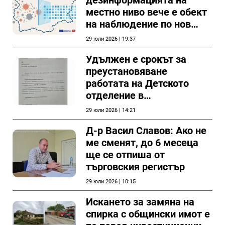
местно ниво вече е обект
на наблюдение по нов
проект
29 юли 2026 | 19:37
Удължен е срокът за
преустановяване
работата на Детското
отделение в
силистренската болница
29 юли 2026 | 14:21
Д-р Васил Славов: Ако не
ме сменят, до 6 месеца
ще се отпиша от
търговския регистър
29 юли 2026 | 10:15
Искането за замяна на
спирка с общински имот е