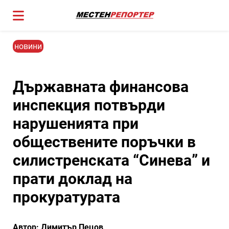
новини
Държавната финансова
инспекция потвърди
нарушенията при
обществените поръчки в
силистренската “Синева” и
прати доклад на
прокуратурата
Автор: Димитър Пецов