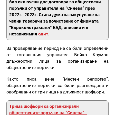
бил сключени две договора за обществени
поръчки от управителя на “Синева” през
2022г.-2023г. Става дума за закупуване на
челни товарачи за почистване от фирмата
“Евроконстракшън” ЕАД, описани и в
независимия
одит
.
За проверявание период не са били определени
от тогавашния управител Бойко Крумов
длъжностни лица за организиране на
обществените поръчки.
Както писа вече “Местен репортер”,
обществените поръчки са били разглеждани и
одобрявани от три лица на длъжност шофьори.
Трима шофьори са организирали
обществените поръчки на “Синева” -