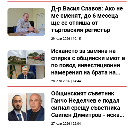
Д-р Васил Славов: Ако не
ме сменят, до 6 месеца
ще се отпиша от
търговския регистър
29 юли 2026 | 10:15
Искането за замяна на
спирка с общински имот е
по повод инвестиционни
намерения на брата на
председателя на
28 юли 2026 | 14:44
Общински съвет Силистра
Общинският съветник
Ганчо Неделчев е подал
сигнал срещу съветника
Свилен Димитров - иска
етичната комисия на
27 юли 2026 | 22:04
общинския съвет да го