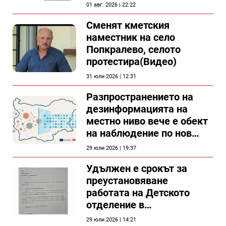
съветници в Силистра?
01 авг. 2026 | 22:22
Сменят кметския
наместник на село
Попкралево, селото
протестира(Видео)
31 юли 2026 | 12:31
Разпространението на
дезинформацията на
местно ниво вече е обект
на наблюдение по нов
проект
29 юли 2026 | 19:37
Удължен е срокът за
преустановяване
работата на Детското
отделение в
силистренската болница
29 юли 2026 | 14:21