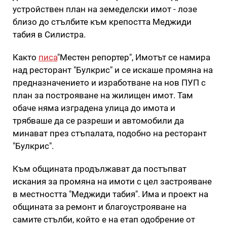
устройствен план на земеделски имот - лозе
близо до стълбите към крепостта Меджиди
табия в Силистра.
Както
писа
"Местен репортер", Имотът се намира
над ресторант "Булкрис" и се искаше промяна на
предназначението и изработване на нов ПУП с
план за построяване на жилищен имот. Там
обаче няма изградена улица до имота и
трябваше да се разреши и автомобили да
минават през стъпалата, подобно на ресторант
"Булкрис".
Към общината продължават да постъпват
искания за промяна на имоти с цел застрояване
в местността "Меджиди табия". Има и проект на
общината за ремонт и благоустрояване на
самите стълби, който е на етап одобрение от