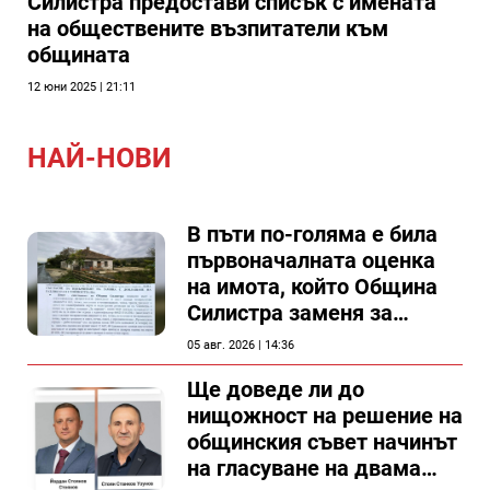
Силистра предостави списък с имената
на обществените възпитатели към
общината
12 юни 2025 | 21:11
НАЙ-НОВИ
В пъти по-голяма е била
първоначалната оценка
на имота, който Община
Силистра заменя за
спирка, показват
05 авг. 2026 | 14:36
документи
Ще доведе ли до
нищожност на решение на
общинския съвет начинът
на гласуване на двама