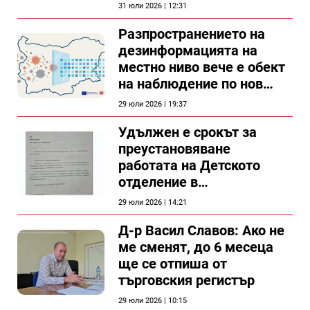
31 юли 2026 | 12:31
Разпространението на
дезинформацията на
местно ниво вече е обект
на наблюдение по нов
проект
29 юли 2026 | 19:37
Удължен е срокът за
преустановяване
работата на Детското
отделение в
силистренската болница
29 юли 2026 | 14:21
Д-р Васил Славов: Ако не
ме сменят, до 6 месеца
ще се отпиша от
търговския регистър
29 юли 2026 | 10:15