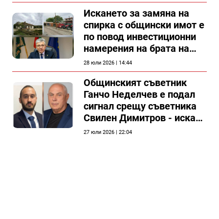
Искането за замяна на
спирка с общински имот е
по повод инвестиционни
намерения на брата на
председателя на
28 юли 2026 | 14:44
Общински съвет Силистра
Общинският съветник
Ганчо Неделчев е подал
сигнал срещу съветника
Свилен Димитров - иска
етичната комисия на
27 юли 2026 | 22:04
общинския съвет да го
разгледа