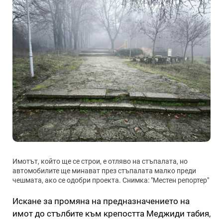
Имотът, който ще се строи, е отляво на стъпалата, но
автомобилите ще минават през стъпалата малко преди
чешмата, ако се одобри проекта. Снимка: "Местен репортер"
Искане за промяна на предназначението на
имот до стълбите към крепостта Меджиди табия,