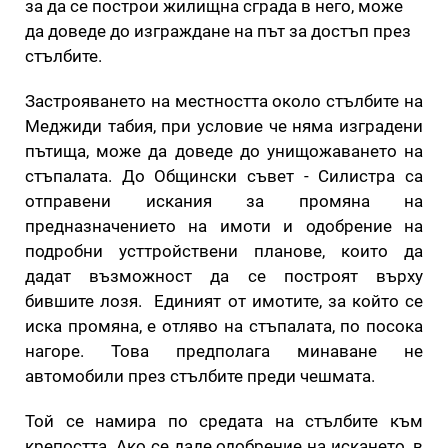
за да се построи жилищна сграда в него, може
да доведе до изграждане на път за достъп през
стълбите.
Застрояването на местността около стълбите на
Меджиди табия, при условие че няма изградени
пътища, може да доведе до унищожаването на
стъпалата. До Общински съвет - Силистра са
отправени искания за промяна на
предназначението на имоти и одобрение на
подробни усттройствени планове, които да
дадат възможност да се построят върху
бившите лозя. Единият от имотите, за който се
иска промяна, е отляво на стъпалата, по посока
нагоре. Това предполага минаване не
автомобили през стълбите преди чешмата.
Той се намира по средата на стълбите към
крепостта. Ако се даде одобрение на искането, в