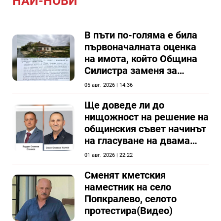
НАЙ-НОВИ
В пъти по-голяма е била
първоначалната оценка
на имота, който Община
Силистра заменя за
спирка, показват
05 авг. 2026 | 14:36
документи
Ще доведе ли до
нищожност на решение на
общинския съвет начинът
на гласуване на двама
съветници в Силистра?
01 авг. 2026 | 22:22
Сменят кметския
наместник на село
Попкралево, селото
протестира(Видео)