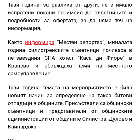
Тази година, за разлика от други, не е имало
изпратени покани по имейл до съветниците и
подробности за офертата, за да няма теч на
информация.
Както
информира
“Местен репортер”, миналата
година силистренските съветници почиваха в
петзвездния СПА хотел “Каса ди Фиоре” в
Кранево и обсъждаха теми на местното
самоуправление.
Тази година темата на мероприятието е била
новият начин за определяне на такса битови
отпадъци в общините. Присъствали са общински
съветници и представители от общинските
администрации от общините Силистра, Дулово и
Кайнарджа.