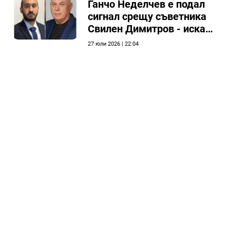
Ганчо Неделчев е подал
сигнал срещу съветника
Свилен Димитров - иска
етичната комисия на
27 юли 2026 | 22:04
общинския съвет да го
разгледа