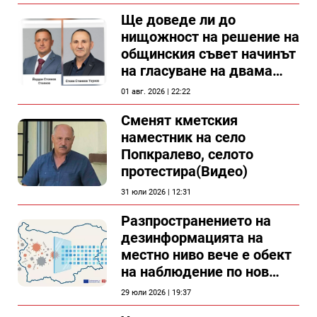
документи
Ще доведе ли до
нищожност на решение на
общинския съвет начинът
на гласуване на двама
съветници в Силистра?
01 авг. 2026 | 22:22
Сменят кметския
наместник на село
Попкралево, селото
протестира(Видео)
31 юли 2026 | 12:31
Разпространението на
дезинформацията на
местно ниво вече е обект
на наблюдение по нов
проект
29 юли 2026 | 19:37