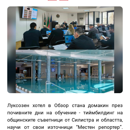
Луксозен хотел в Обзор стана домакин през
почивните дни на обучение - тиймбилдинг на
общинските съветници от Силистра и областта,
научи от свои източници “Местен репортер”.