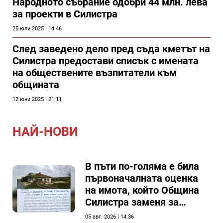
Народното събрание одобри 44 млн. лева
за проекти в Силистра
25 юли 2025 | 14:46
След заведено дело пред съда кметът на
Силистра предостави списък с имената
на обществените възпитатели към
общината
12 юни 2025 | 21:11
НАЙ-НОВИ
В пъти по-голяма е била
първоначалната оценка
на имота, който Община
Силистра заменя за
спирка, показват
05 авг. 2026 | 14:36