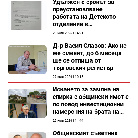
Удължен е срокът за
преустановяване
работата на Детското
отделение в
силистренската болница
29 юли 2026 | 14:21
Д-р Васил Славов: Ако не
ме сменят, до 6 месеца
ще се отпиша от
търговския регистър
29 юли 2026 | 10:15
Искането за замяна на
спирка с общински имот е
по повод инвестиционни
намерения на брата на
председателя на
28 юли 2026 | 14:44
Общински съвет Силистра
Общинският съветник