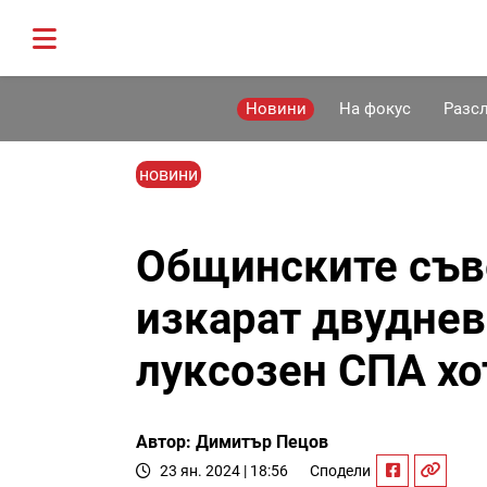
Новини
На фокус
Разс
новини
Общинските съв
изкарат двуднев
луксозен СПА хо
Автор: Димитър Пецов
23 ян. 2024 | 18:56
Сподели