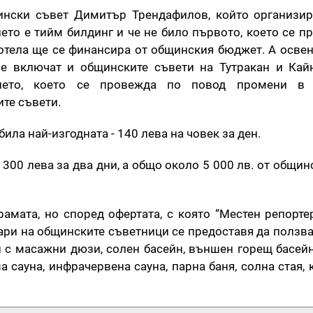
ински съвет Димитър Трендафилов, който организир
ието е тийм билдинг и че не било първото, което се 
хотела ще се финансира от общинския бюджет. А осве
се включат и общинските съвети на Тутракан и Кай
нието, което се провежда по повод промени в
ите съвети.
била най-изгодната - 140 лева на човек за ден.
300 лева за два дни, а общо около 5 000 лв. от общи
амата, но според офертата, с която “Местен репортер
 пари на общинските съветници се предоставя да полз
 с масажни дюзи, солен басейн, външен горещ басейн
 сауна, инфрачервена сауна, парна баня, солна стая, 