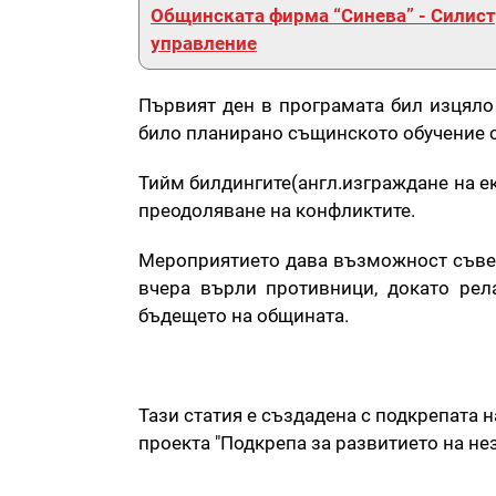
Общинската фирма “Синева” - Силистр
управление
Първият ден в програмата бил изцяло 
било планирано същинското обучение с
Тийм билдингите(англ.изграждане на ек
преодоляване на конфликтите.
Мероприятието дава възможност съвет
вчера върли противници, докато рел
бъдещето на общината.
Тази статия е създадена с подкрепата н
проекта "Подкрепа за развитието на н