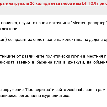
а е натрупала 26 хиляди лева глоби към БГ ТОЛ при 
почивка, научи от свои източници "Местен репортер",
 лектори.
ип) се правят за сплотяване на колектива на дадена 
ниците от различните политически групи в местния п
аксират заедно в басейна или в джакузи, да обмен
а сдружение "Про веритас" и сайта zaistinata.com в рам
езависима регионална журналистика.