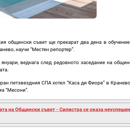
ия общински съвет ще прекарат два дена в обучение
анево, научи “Местен репортер”.
 януари, веднага след редовното заседание на общин
ата.
ран петзвездния СПА хотел “Каса ди Фиоре” в Кранево
ма “Месони”.
та на Общински съвет - Силистра се оказа неуспешен