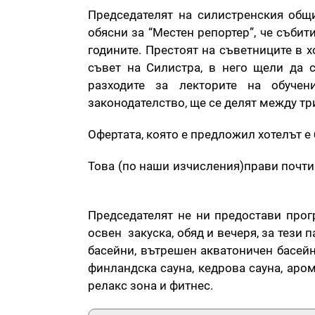
Председателят на силистренския общ
обясни за “Местен репортер”, че събит
годините. Престоят на съветниците в 
съвет на Силистра, в него щели да 
разходите за лекторите на обуче
законодателство, ще се делят между тр
Офертата, която е предложил хотелът е 
Това (по наши изчисления)прави почти 
Председателят не ни предостави прогр
освен закуска, обяд и вечеря, за тези
басейни, вътрешен акватоничен басейн
финландска сауна, кедрова сауна, арома
релакс зона и фитнес.