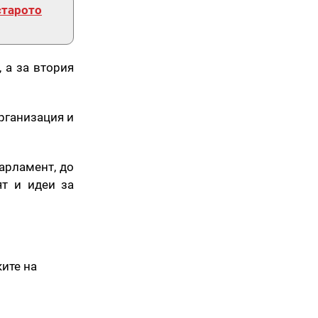
старото
 а за втория
организация и
арламент, до
ят и идеи за
ките на