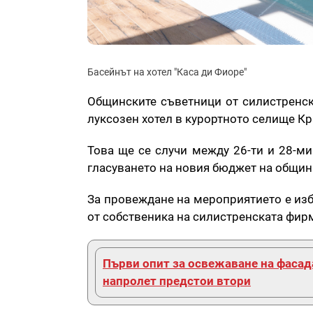
Басейнът на хотел "Каса ди Фиоре"
Общинските съветници от силистренск
луксозен хотел в курортното селище Кр
Това ще се случи между 26-ти и 28-ми
гласуването на новия бюджет на общин
За провеждане на мероприятието е изб
от собственика на силистренската фир
Първи опит за освежаване на фасада
напролет предстои втори