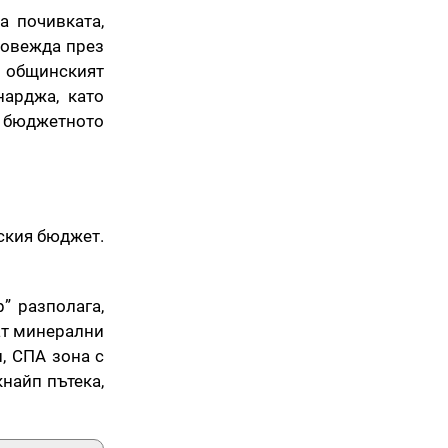
а почивката,
провежда през
н общинският
нарджа, като
 бюджетното
нския бюджет.
” разполага,
ват минерални
, СПА зона с
кнайп пътека,