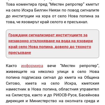
Това коментира пред “Местен репротер” кметът
на село Искра Билгин Ниязи по повод сигналите
до институции на хора от село Нова попина за
това, че язовирът край селото е пресъхнал.
Граждани сигнализират институциите за
незаконно отклоняване на вода на язовири
край село Нова попина, довело до тяхното
пресъхване
Както
информира
вече “Местен репротер”,
живеещите на няколко улици в село Нова
попина подписаха сигнал до кмета на Община
Ситово, кмета на село Искра, кметския
наместник в Нова попина, областния управител
на Силистра, както и до РИОСВ-Русе, Басейнова
дирекция и Министерство на околната среда и