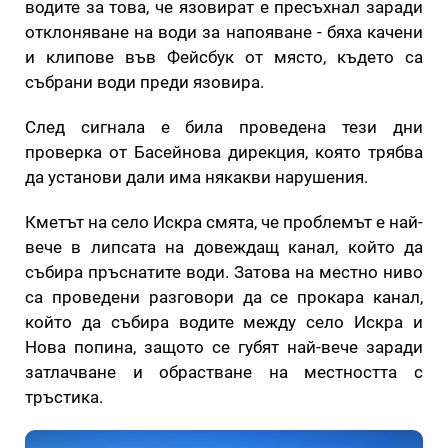
водите за това, че язовират е пресъхнал заради
отклоняване на води за напояване - бяха качени
и клипове във Фейсбук от място, където са
събрани води преди язовира.
След сигнала е била проведена тези дни
проверка от Басейнова дирекция, която трябва
да установи дали има някакви нарушения.
Кметът на село Искра смята, че проблемът е най-
вече в липсата на довеждащ канал, който да
събира пръснатите води. Затова на местно ниво
са проведени разговори да се прокара канал,
който да събира водите между село Искра и
Нова попина, защото се губят най-вече заради
затлачване и обрастване на местността с
тръстика.