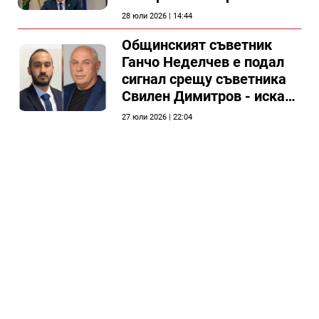
председателя на
28 юли 2026 | 14:44
Общински съвет Силистра
Общинският съветник
Ганчо Неделчев е подал
сигнал срещу съветника
Свилен Димитров - иска
етичната комисия на
27 юли 2026 | 22:04
общинския съвет да го
разгледа