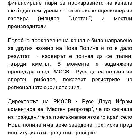
финансиране, пари за прокарването на канала
ще бъдат осигурени от сегашния концесионер на
язовира (Мандра “Дестан”) и местни
производители.
Подобно прокарване на канал е било направено
за другия язовир на Нова Попина и то е дало
резултат - язовирът е почнал да се пълни,
твърди кметът. В момента е задвижена
процедура пред РИОСВ - Русе да се ползва за
спортен риболов, показват регистрите на
регионалната екоинспекция.
Директорът на РИОСВ - Русе Дауд Ибрам
коментира за “Местен репротер”, че по сигнала
на гражданите за пресъхналия язовир край село
Нова попина има вече заведена преписка пред
институцията и предстои проверка.