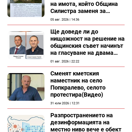
на имота, който Община
Силистра заменя за
спирка, показват
05 авг. 2026 | 14:36
документи
Ще доведе ли до
нищожност на решение на
общинския съвет начинът
на гласуване на двама
съветници в Силистра?
01 авг. 2026 | 22:22
Сменят кметския
наместник на село
Попкралево, селото
протестира(Видео)
31 юли 2026 | 12:31
Разпространението на
дезинформацията на
местно ниво вече е обект