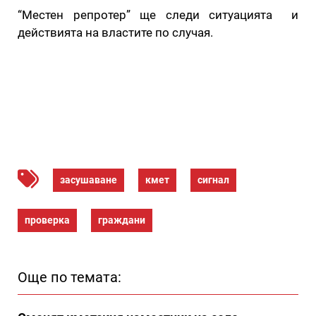
“Местен репротер” ще следи ситуацията и
действията на властите по случая.
засушаване
кмет
сигнал
проверка
граждани
Още по темата: