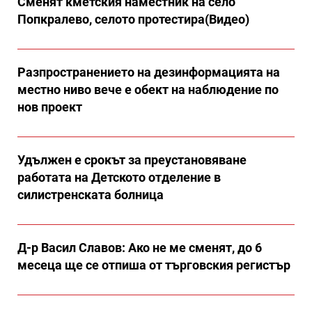
Сменят кметския наместник на село
Попкралево, селото протестира(Видео)
Разпространението на дезинформацията на
местно ниво вече е обект на наблюдение по
нов проект
Удължен е срокът за преустановяване
работата на Детското отделение в
силистренската болница
Д-р Васил Славов: Ако не ме сменят, до 6
месеца ще се отпиша от търговския регистър