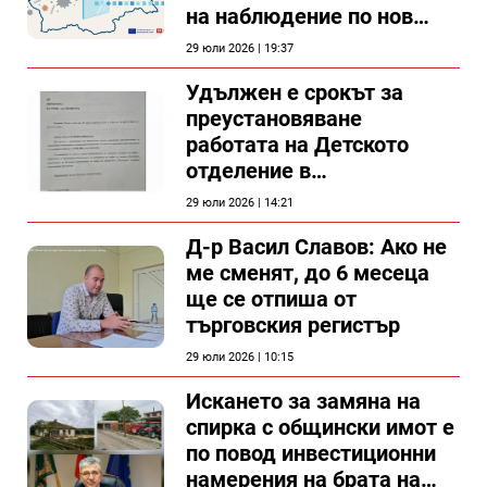
на наблюдение по нов
проект
29 юли 2026 | 19:37
Удължен е срокът за
преустановяване
работата на Детското
отделение в
силистренската болница
29 юли 2026 | 14:21
Д-р Васил Славов: Ако не
ме сменят, до 6 месеца
ще се отпиша от
търговския регистър
29 юли 2026 | 10:15
Искането за замяна на
спирка с общински имот е
по повод инвестиционни
намерения на брата на