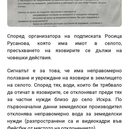
Според организатора на подписката Росица
Русанова, която има имот в селото,
пресъхването на язовирите се дължи на
човешки действия.
Сигналът е за това, че има неправомерно
ползване и увреждане на язовири в землището
на селото. Според тях, води, които би трябвало
да отичат в язовирите, се отклоняват преди тях
за частни нужди близо до село Искра. По
първоначални данни земеделски производител
отклонява неправомерно вода за земеделски
нужди (разпространени са и видеокадри във
Фейсбук от мястото на отклонението)