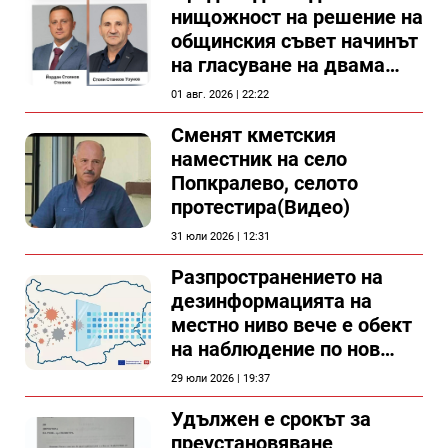
нищожност на решение на
общинския съвет начинът
на гласуване на двама
съветници в Силистра?
01 авг. 2026 | 22:22
Сменят кметския
наместник на село
Попкралево, селото
протестира(Видео)
31 юли 2026 | 12:31
Разпространението на
дезинформацията на
местно ниво вече е обект
на наблюдение по нов
проект
29 юли 2026 | 19:37
Удължен е срокът за
преустановяване