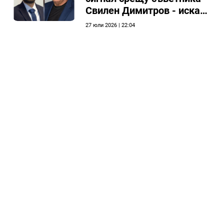
Свилен Димитров - иска
етичната комисия на
27 юли 2026 | 22:04
общинския съвет да го
разгледа