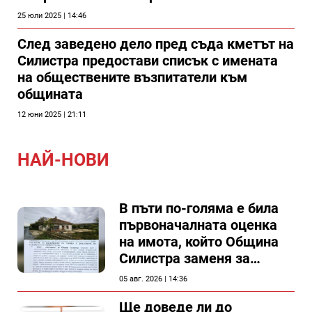
25 юли 2025 | 14:46
След заведено дело пред съда кметът на
Силистра предостави списък с имената
на обществените възпитатели към
общината
12 юни 2025 | 21:11
НАЙ-НОВИ
В пъти по-голяма е била
първоначалната оценка
на имота, който Община
Силистра заменя за
спирка, показват
05 авг. 2026 | 14:36
документи
Ще доведе ли до