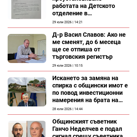
работата на Детското
отделение в
силистренската болница
29 юли 2026 | 14:21
Д-р Васил Славов: Ако не
ме сменят, до 6 месеца
ще се отпиша от
търговския регистър
29 юли 2026 | 10:15
Искането за замяна на
спирка с общински имот е
по повод инвестиционни
намерения на брата на
председателя на
28 юли 2026 | 14:44
Общински съвет Силистра
Общинският съветник
Ганчо Неделчев е подал
сигнал срещу съветника