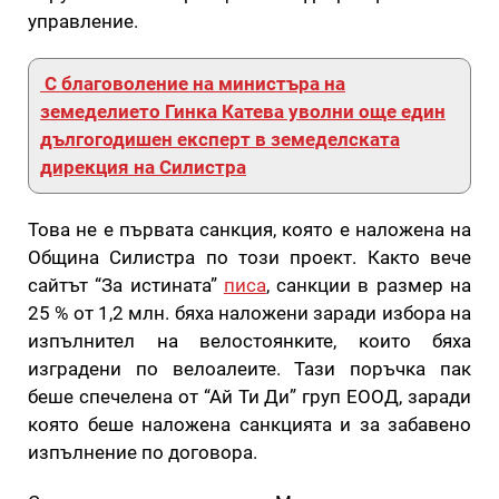
управление.
С благоволение на министъра на
земеделието Гинка Катева уволни още един
дългогодишен експерт в земеделската
дирекция на Силистра
Това не е първата санкция, която е наложена на
Община Силистра по този проект. Както вече
сайтът “За истината”
писа
, санкции в размер на
25 % от 1,2 млн. бяха наложени заради избора на
изпълнител на велостоянките, които бяха
изградени по велоалеите. Тази поръчка пак
беше спечелена от “Ай Ти Ди” груп ЕООД, заради
която беше наложена санкцията и за забавено
изпълнение по договора.