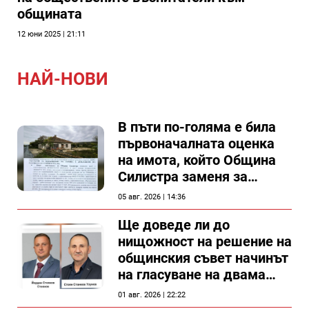
общината
12 юни 2025 | 21:11
НАЙ-НОВИ
В пъти по-голяма е била
първоначалната оценка
на имота, който Община
Силистра заменя за
спирка, показват
05 авг. 2026 | 14:36
документи
Ще доведе ли до
нищожност на решение на
общинския съвет начинът
на гласуване на двама
съветници в Силистра?
01 авг. 2026 | 22:22