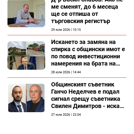
ме сменят, до 6 месеца
ще се отпиша от
търговския регистър
29 юли 2026 | 10:15
Искането за замяна на
спирка с общински имот е
по повод инвестиционни
намерения на брата на
председателя на
28 юли 2026 | 14:44
Общински съвет Силистра
Общинският съветник
Ганчо Неделчев е подал
сигнал срещу съветника
Свилен Димитров - иска
етичната комисия на
27 юли 2026 | 22:04
общинския съвет да го
разгледа