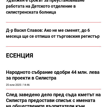
Удължен е срокът за преустановяване
работата на Детското отделение в
силистренската болница
Д-р Васил Славов: Ако не ме сменят, до 6
месеца ще се отпиша от търговския регистър
ЕСЕНЦИЯ
Народното събрание одобри 44 млн. лева
за проекти в Силистра
25 юли 2025 | 14:46
След заведено дело пред съда кметът на
Силистра предостави списък с имената
на обществените възпитатели към