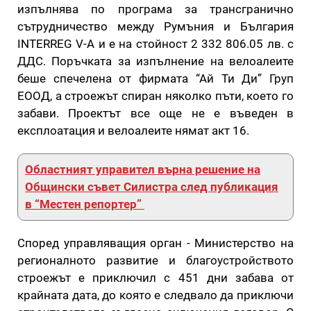
изпълнява по програма за трансгранично
сътрудничество между Румъния и България
INTERREG V-A и е на стойност 2 332 806.05 лв. с
ДДС. Поръчката за изпълнение на велоалеите
беше спечелена от фирмата “Ай Ти Ди” Груп
ЕООД, а строежът спиран няколко пъти, което го
забави. Проектът все още не е въведен в
експлоатация и велоалеите нямат акт 16.
Областният управител върна решение на
Общински съвет Силистра след публикация
в “Местен репортер”
Според управляващия орган - Министерство на
регионалното развитие и благоустройството
строежът е приключил с 451 дни забава от
крайната дата, до която е следвало да приключи