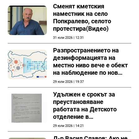
Сменят кметския
наместник на село
Попкралево, селото
протестира(Видео)
31 юли 2026 | 12:31
Разпространението на
дезинформацията на
местно ниво вече е обект
на наблюдение по нов
проект
29 юли 2026 | 19:37
Удължен е срокът за
преустановяване
работата на Детското
отделение в
силистренската болница
29 юли 2026 | 14:21
Д-р Васил Славов: Ако не