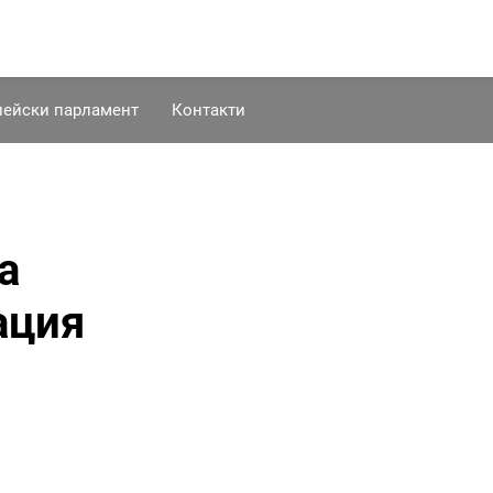
пейски парламент
Контакти
а
ация