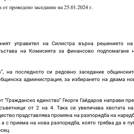
тният управител на Силистра върна решението на
 състава на Комисията за финансово подпомагане н
”, на последното си редовно заседание общинскит
общинска администрация, за избирането на двама н
т “Гражданско единство” Георги Гайдаров направи пр
съветници от 2 на 4. Така се увеличава квотата н
щество прадставлява промяна на разпоредба на наредба
 а с приема на нова разпоредба, която трябва да е пу
есец.