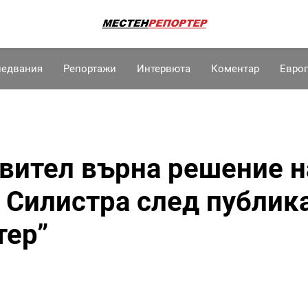
ледвания
Репортажи
Интервюта
Коментар
Евро
вител върна решение н
 Силистра след публик
тер”