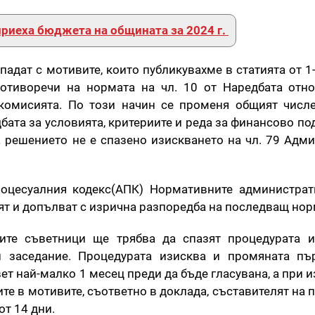
риеха бюджета на общината за 2024 г.
падат с мотивите, които публикувахме в статията от 1
ротиворечи на нормата на чл. 10 от Наредбата отн
комисията. По този начин се променя общият числ
бата за условията, критериите и реда за финансово п
а решението не е спазено изискването на чл. 79 Адм
оцесуалния кодекс(АПК) Нормативните администрат
нят и допълват с изрична разпоредба на последващ но
те съветници ще трябва да спазят процедурата и
 заседание. Процедурата изисква и промяната пъ
ет най-малко 1 месец преди да бъде гласувана, а при
те в мотивите, съответно в доклада, съставителят на
от 14 дни.