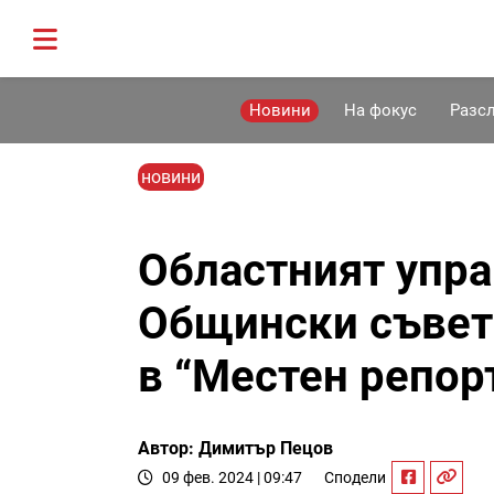
Новини
На фокус
Разс
новини
Областният упра
Общински съвет
в “Местен репор
Автор: Димитър Пецов
09 фев. 2024 | 09:47
Сподели