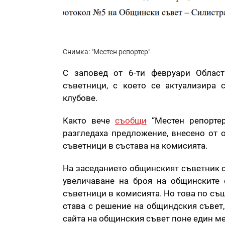
Снимка: "Местен репортер"
С заповед от 6-ти февруари Облас
съветници, с което се актуализира
клубове.
Както вече
съобщи
“Местен репортер
разгледаха предложение, внесено от 
съветници в състава на комисията.
На заседанието общинският съветник о
увеличаване на броя на общинските 
съветници в комисията. Но това по съ
става с решение на общиндския съвет,
сайта на общинския съвет поне един м