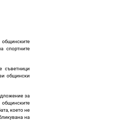
 общинските
а спортните
е съветници
ови общински
едложение за
а общинските
та, което не
бликувана на