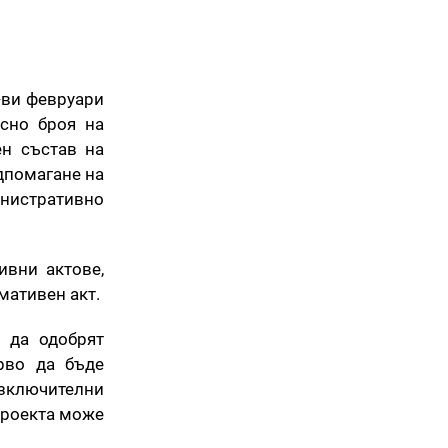
-ви февруари
осно броя на
ен състав на
одпомагане на
инистративно
ивни актове,
рмативен акт.
 да одобрят
рво да бъде
 изключителни
 проекта може