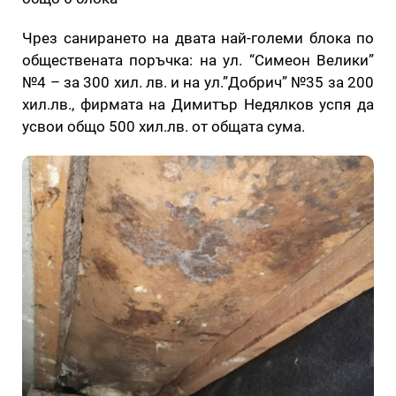
Чрез санирането на двата най-големи блока по
обществената поръчка: на ул. “Симеон Велики”
№4 – за 300 хил. лв. и на ул.”Добрич” №35 за 200
хил.лв., фирмата на Димитър Недялков успя да
усвои общо 500 хил.лв. от общата сума.