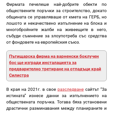
Фирмата печелеше най-добрите обекти по
обществените поръчки за строителство, докато
общината се управляваше от кмета на ГЕРБ, но
лошото и некачествено изпълнение на блока и
многобройните жалби на живеещите в него,
събуди съмнение за злоупотреба със средства
от фондовете на европейския съюз.
Пътищарска фирма на варненски боклучен
бос ще изгради инсталацията за
предварително третиране на отпадъци край
Силистра
В края на 2021г. в свое
разследване
сайтът “За
истината” изнесе данни за изпълнението на
обществената поръчка. Тогава бяха установени
драстични разминавания между планираните и