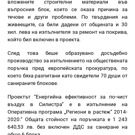
вложените строителни материали във
въпросния блок, което се оказа причина за
течове и други проблеми. По твърдения на
живеещите, са били дадени от общината и 30
хил. лева на изпълнителя за ремонт на покрива,
който бил включен в проекта.
След това беше образувано досъдебно
производство за изпълнението на обществената
поръчка пред европейската прокуратура, по
което бяха разпитани като свидетели 70 души от
санираните блокове.
Проектът “Енергийна ефективност за по-чист
въздух в Силистра” е в изпълнение на
Оперативна програма „Региони в растеж“ 2014-
2020.“ Общата стойност на поръчката е 1 243
640,53 лв. без включен ДДС за саниране на
общо 6 блока