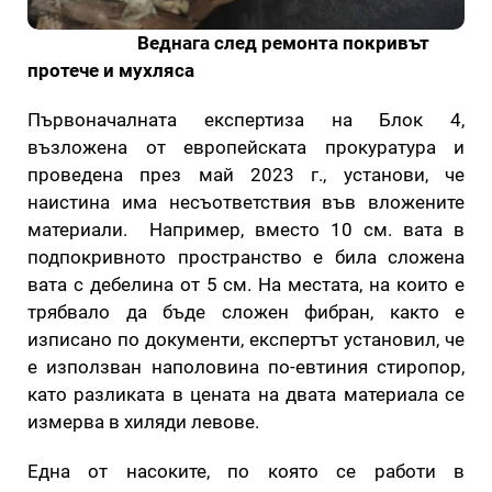
Веднага след ремонта покривът
протече и мухляса
Първоначалната експертиза на Блок 4,
възложена от европейската прокуратура и
проведена през май 2023 г., установи, че
наистина има несъответствия във вложените
материали. Например, вместо 10 см. вата в
подпокривното пространство е била сложена
вата с дебелина от 5 см. На местата, на които е
трябвало да бъде сложен фибран, както е
изписано по документи, експертът установил, че
е използван наполовина по-евтиния стиропор,
като разликата в цената на двата материала се
измерва в хиляди левове.
Една от насоките, по която се работи в