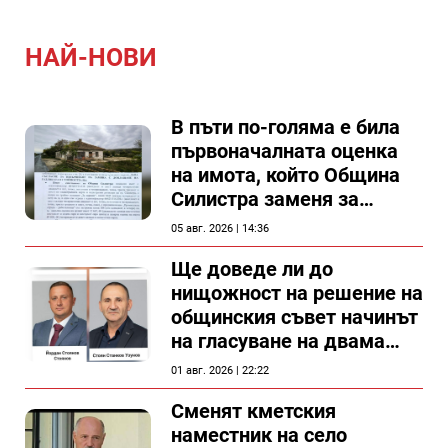
НАЙ-НОВИ
В пъти по-голяма е била
първоначалната оценка
на имота, който Община
Силистра заменя за
спирка, показват
05 авг. 2026 | 14:36
документи
Ще доведе ли до
нищожност на решение на
общинския съвет начинът
на гласуване на двама
съветници в Силистра?
01 авг. 2026 | 22:22
Сменят кметския
наместник на село