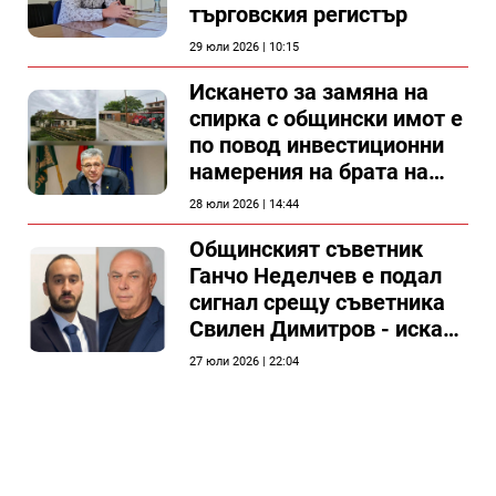
търговския регистър
29 юли 2026 | 10:15
Искането за замяна на
спирка с общински имот е
по повод инвестиционни
намерения на брата на
председателя на
28 юли 2026 | 14:44
Общински съвет Силистра
Общинският съветник
Ганчо Неделчев е подал
сигнал срещу съветника
Свилен Димитров - иска
етичната комисия на
27 юли 2026 | 22:04
общинския съвет да го
разгледа