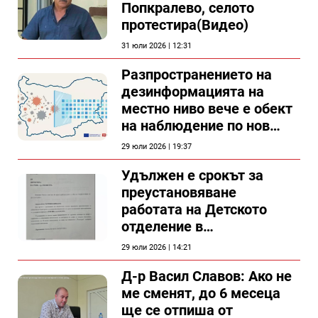
Попкралево, селото
протестира(Видео)
31 юли 2026 | 12:31
Разпространението на
дезинформацията на
местно ниво вече е обект
на наблюдение по нов
проект
29 юли 2026 | 19:37
Удължен е срокът за
преустановяване
работата на Детското
отделение в
силистренската болница
29 юли 2026 | 14:21
Д-р Васил Славов: Ако не
ме сменят, до 6 месеца
ще се отпиша от