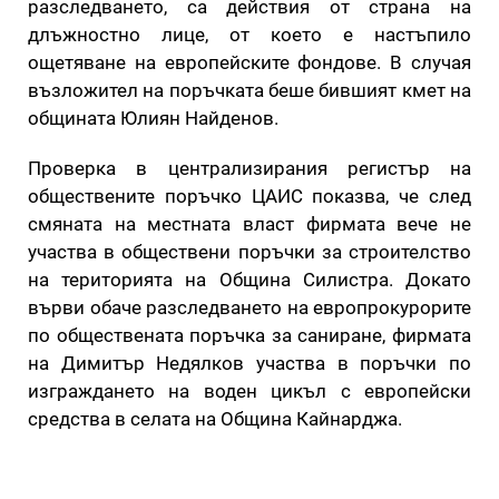
разследването, са действия от страна на
длъжностно лице, от което е настъпило
ощетяване на европейските фондове. В случая
възложител на поръчката беше бившият кмет на
общината Юлиян Найденов.
Проверка в централизирания регистър на
обществените поръчко ЦАИС показва, че след
смяната на местната власт фирмата вече не
участва в обществени поръчки за строителство
на територията на Община Силистра. Докато
върви обаче разследването на европрокурорите
по обществената поръчка за саниране, фирмата
на Димитър Недялков участва в поръчки по
изграждането на воден цикъл с европейски
средства в селата на Община Кайнарджа.